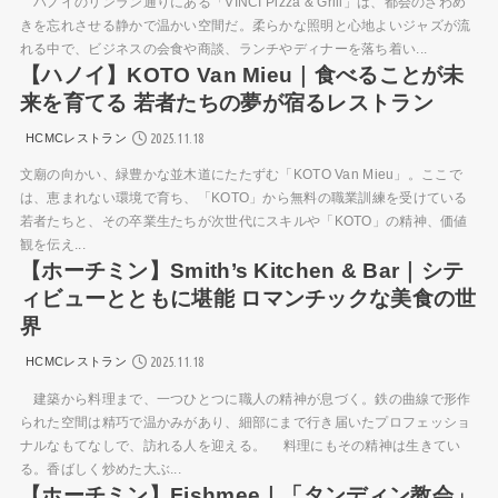
ハノイのリンラン通りにある「VINCI Pizza & Grill」は、都会のざわめ
きを忘れさせる静かで温かい空間だ。柔らかな照明と心地よいジャズが流
れる中で、ビジネスの会食や商談、ランチやディナーを落ち着い...
【ハノイ】KOTO Van Mieu｜食べることが未
来を育てる 若者たちの夢が宿るレストラン
2025.11.18
HCMCレストラン
文廟の向かい、緑豊かな並木道にたたずむ「KOTO Van Mieu」。ここで
は、恵まれない環境で育ち、「KOTO」から無料の職業訓練を受けている
若者たちと、その卒業生たちが次世代にスキルや「KOTO」の精神、価値
観を伝え...
【ホーチミン】Smith’s Kitchen & Bar｜シテ
ィビューとともに堪能 ロマンチックな美食の世
界
2025.11.18
HCMCレストラン
建築から料理まで、一つひとつに職人の精神が息づく。鉄の曲線で形作
られた空間は精巧で温かみがあり、細部にまで行き届いたプロフェッショ
ナルなもてなしで、訪れる人を迎える。 料理にもその精神は生きてい
る。香ばしく炒めた大ぶ...
【ホーチミン】Fishmee｜「タンディン教会」