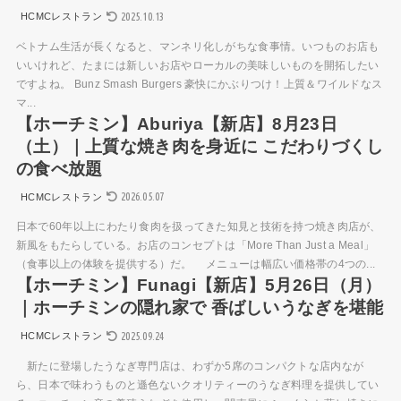
2025.10.13
HCMCレストラン
ベトナム生活が長くなると、マンネリ化しがちな食事情。いつものお店も
いいけれど、たまには新しいお店やローカルの美味しいものを開拓したい
ですよね。 Bunz Smash Burgers 豪快にかぶりつけ！上質＆ワイルドなス
マ...
【ホーチミン】Aburiya【新店】8月23日
（土）｜上質な焼き肉を身近に こだわりづくし
の食べ放題
2026.05.07
HCMCレストラン
日本で60年以上にわたり食肉を扱ってきた知見と技術を持つ焼き肉店が、
新風をもたらしている。お店のコンセプトは「More Than Just a Meal」
（食事以上の体験を提供する）だ。 メニューは幅広い価格帯の4つの...
【ホーチミン】Funagi【新店】5月26日（月）
｜ホーチミンの隠れ家で 香ばしいうなぎを堪能
2025.09.24
HCMCレストラン
新たに登場したうなぎ専門店は、わずか5席のコンパクトな店内なが
ら、日本で味わうものと遜色ないクオリティーのうなぎ料理を提供してい