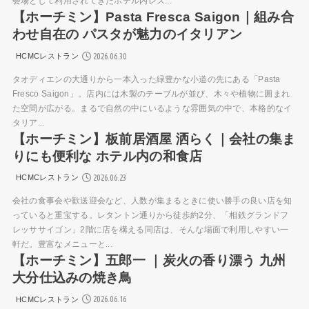
会場として利用されてきたホテル内レス...
【ホーチミン】Pasta Fresca Saigon｜組み合
わせ自在の パスタが魅力のイタリアン
2026.06.30
HCMCレストラン
タオディエンの大通りから一本入った緑豊かな小道の先にある「Pasta
Fresco Saigon」。店内には木製のテーブルが並び、木々や植物に囲まれ
た空間が広がる。まるで自然の中にいるような雰囲気の中で、本格的なイ
タリア...
【ホーチミン】板前居酒屋 洒らく｜会社の集ま
りにも便利な ホテル内の和食店
2026.06.23
HCMCレストラン
会社の食事会や歓送迎会など、人数が集まるときに使い勝手の良い店を知
っていると重宝する。レタントン通りから徒歩約2分、「相鉄グランドフ
レッササイゴン」2階に店を構える同店は、そんな場面で利用しやすい一
軒だ。豊富なメニューと...
【ホーチミン】五郎一 ｜炭火の香り漂う 九州
大分仕込みの焼き鳥
2026.06.16
HCMCレストラン