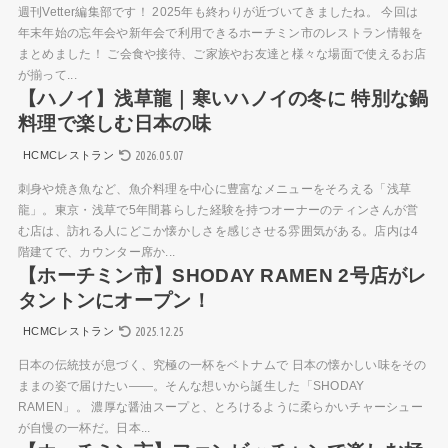
週刊Vetter編集部です！ 2025年も終わりが近づいてきましたね。 今回は
年末年始の忘年会や新年会で利用できるホーチミン市のレストラン情報を
まとめました！ ご会食や接待、ご家族やお友達と様々な場面で使えるお店
が揃って...
【ハノイ】浅草龍｜寒いハノイの冬に 特別な鍋
料理で楽しむ日本の味
2026.05.07
HCMCレストラン
刺身や焼き魚など、魚介料理を中心に豊富なメニューをそろえる「浅草
龍」。東京・浅草で5年間暮らした経験を持つオーナーのティンさんが営
む店は、訪れる人にどこか懐かしさを感じさせる雰囲気がある。店内は4
階建てで、カウンター席か...
【ホーチミン市】SHODAY RAMEN 2号店がレ
タントンにオープン！
2025.12.25
HCMCレストラン
日本の伝統技が息づく、究極の一杯をベトナムで 日本の懐かしい味をその
ままの姿で届けたい——。そんな想いから誕生した「SHODAY
RAMEN」。 濃厚な醤油スープと、とろけるように柔らかいチャーシュー
が自慢の一杯だ。日本...