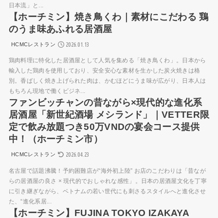
日本流」と...
【ホーチミン】焼き鳥くわ｜素材にこだわる 鶏
のうま味あふれる居酒屋
2026.01.13
HCMCレストラン
鶏肉料理に特化した居酒屋として人気を集める「焼き鳥くわ」。日本から
輸入した鶏肉を使用しており、安全安心な素材を生かした炭火焼きは格
別。香ばしく焼き上げられた肉は、かむほどにうま味が広がり、日本人は
もちろん現地で働くビジネ...
ファンビッチャンの昔ながら×現代的な進化系
居酒屋「新世紀酒場 メシランド」｜VETTER限
定で飲み放題つき50万VNDの宴会コース提供
中！（ホーチミン市）
2026.04.23
HCMCレストラン
名古屋で話題沸騰！予約困難店が“海外初上陸” お店のこだわりは「昔なが
らの居酒屋の良さ × 現代的でおしゃれな感性」。日本の居酒屋文化を丁寧
に引き継ぎながら、ベトナムの若い世代にも刺さるスタイルへと進化させ
た、“進化系居...
【ホーチミン】FUJINA TOKYO IZAKAYA