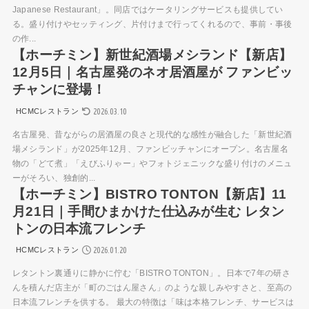
Japanese Restaurant」。同店ではケータリングサービスも提供してい
る。盛り付けやセッティング、片付けまで行ってくれるので、事前・事後
の作...
【ホーチミン】新世紀酒場メシランド【新店】
12月5日｜名古屋発のネオ居酒屋が ファンビッ
チャンに登場！
2026.03.10
HCMCレストラン
名古屋発、昔ながらの居酒屋の良さと現代的な感性が融合した「新世紀酒
場メシランド」が2025年12月、ファンビッチャンにオープン。名古屋名
物の「どて煮」「えびふりゃー」やフォトジェニックな盛り付けのメニュ
ーがそろい、独創的...
【ホーチミン】BISTRO TONTON【新店】11
月21日｜手間ひまかけた仕込みが生む レタン
トンの日本流フレンチ
2026.01.20
HCMCレストラン
レタントン裏通りに静かに佇む「BISTRO TONTON」。日本で7年の研さ
んを積んだ店主が「町のごはん屋さん」のような親しみやすさと、至高の
日本流フレンチを供する。 最大の特徴は「味は本格フレンチ、サービスは