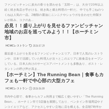
ファンビッチャンに炭火の香りを漂わせる「五郎一」は、大分で20年以上
続く焼き鳥店が手がける、焼き鳥と郷土料理の一軒だ。 中でも手ごねのつ
くねは人気の一品。2種類の醤油にニンニクやショウガを合わせた特製タ
レが絡み、コクのあ...
必見！！盛り上がりを見せるファンビッチャン
地域のお店を巡ってみよう！！【ホーチミン
市】
2026.07.29
HCMCレストラン
最近盛り上がりを見せるファンビッチャンエリア。日本で人気のレストラ
ンや、日本で活躍していた料理人が次々とこのエリアに飲食店をオープン
している。日本人向けのサービスアパートメントも多数あり、ポスト・レ
タントンの呼び声が高ま...
【ホーチミン】The Running Bean｜食事もカ
フェも一軒で中心部の大型カフェ
2026.06.09
HCMCレストラン
市内中心部で、食事からカフェ利用まで幅広く使いやすい「The Running
Bean」。ホーチミン市で3店舗を展開しており、ベンタイン市場周辺やド
ンコイエリアなど、アクセスしやすい立地に店を構える。全店朝7時半か