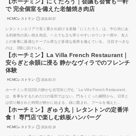
【ホーチミン】にくたろう｜会議も会食も一軒
で 完全個室を備えた老舗焼き肉店
2026.04.07
HCMCレストラン
レタントンエリアで長く愛され続ける老舗「にくたろう」は、中心街にあ
る利便性の高い焼き肉店。一人でも立ち寄りやすいカウンター席や、友人
との食事に最適なテーブル席など多様な座席を備えている。 注目すべきな
のは、3階に設けられ...
【ホーチミン】La Villa French Restaurant｜
安らぎと余韻に浸る 静かなヴィラでのフレンチ
体験
2026.03.31
HCMCレストラン
ホーチミン市旧2区の静かな住宅街に佇む「La Villa French Restaurant」
は、食事をするためだけの場所ではない。門をくぐった瞬間から、日常と
は切り離された時間が静かに始まる。緑に囲まれ、プールを備えた...
【ホーチミン】ぎゅう丸｜レタントンの定番洋
食！ 専門店で楽しむ鉄板ハンバーグ
2026.03.24
HCMCレストラン