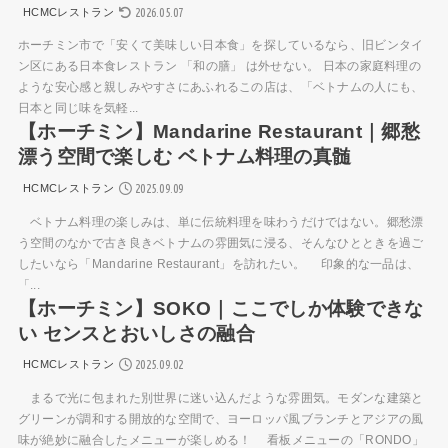
2026.05.07
HCMCレストラン
ホーチミン市で「安くて美味しい日本食」を探しているなら、旧ビンタイ
ン区にある日本食レストラン 「和の膳」 は外せない。 日本の家庭料理の
ような安心感と親しみやすさにあふれるこの店は、「ベトナムの人にも、
日本と同じ味を気軽...
【ホーチミン】Mandarine Restaurant｜郷愁
漂う空間で楽しむ ベトナム料理の真髄
2025.09.09
HCMCレストラン
ベトナム料理の楽しみは、単に伝統料理を味わうだけではない。郷愁漂
う空間のなかで古き良きベトナムの雰囲気に浸る、そんなひとときを過ご
したいなら「Mandarine Restaurant」を訪れたい。 印象的な一品は、
「...
【ホーチミン】SOKO｜ここでしか体験できな
い センスとおいしさの融合
2025.09.02
HCMCレストラン
まるで光に包まれた別世界に迷い込んだような雰囲気。モダンな建築と
グリーンが調和する開放的な空間で、ヨーロッパ風ブランチとアジアの風
味が絶妙に融合したメニューが楽しめる！ 看板メニューの「RONDO」