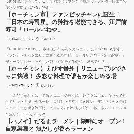
る肉料理がそろっている。店内にはカウンター席からテラス席、個室まで
多彩な空間が広がる。特別...
【ホーチミン市】ファンビッチャンに誕生！
「日本の寿司屋」の矜持を堪能できる、江戸前
寿司「ロールいねや」
2026.01.12
HCMCレストラン
「Roll Your Smile」。本格江戸前寿司をカジュアルに 2025年12月6日、
ファンビッチャンエリアに新たな寿司店「ロールいねや（Roll Ineya）」
がオープンした。そうした想いを象徴するのが、 格式高いカ...
【ホーチミン】えびす番外｜リニューアルでさ
らに快適！ 多彩な料理で誰もが楽しめる場
2025.12.23
HCMCレストラン
「えびす番外」は、看板メニューの焼き鳥と餃子をはじめ、多彩な料理
とドリンクを楽しめる一軒。香ばしさの立つ焼き鳥や、皮はパリッと中は
ジューシーな焼き餃子は、ビールとの相性も抜群だ。他にもバリエーショ
ン豊かなアラカルトがそ...
【ハノイ】だるまラーメン｜湖畔にオープン！
自家製麺と 魚だしが香るラーメン