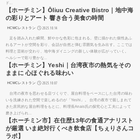
ド...
【ホーチミン】Ôliuu Creative Bistro｜地中海
の彩りとアート 響き合う美食の時間
2025.10.14
HCMCレストラン
足を踏み入れた瞬間、鮮やかな色彩に包まれる。壁に描かれた個性あふ
れるアートが空間を彩り、会話が自然と弾む雰囲気を生み出す。ここでは
料理と芸術が交わり、地中海ダイニングの新しい体験が広がっていく。
ヘルシーで彩り豊かな...
【ホーチミン】Yeshi｜台湾夜市の熱気をその
ままに 心ほぐれる味わい
2025.10.07
HCMCレストラン
台湾の夜市を思わせる店づくりで、屋台料理をベースにした台湾の味わ
いを洗練された空間で楽しめるのが「Yeshi」。 台湾の夜市で親しまれて
きた庶民的な屋台料理をもとに、料理長Anais氏の探究心と工夫によって
磨き上げられ...
【ホーチミン市】在住歴13年の食通アナリスト
が厳選 いま絶対行くべき飲食店【ちぇりさんコ
ラボ】