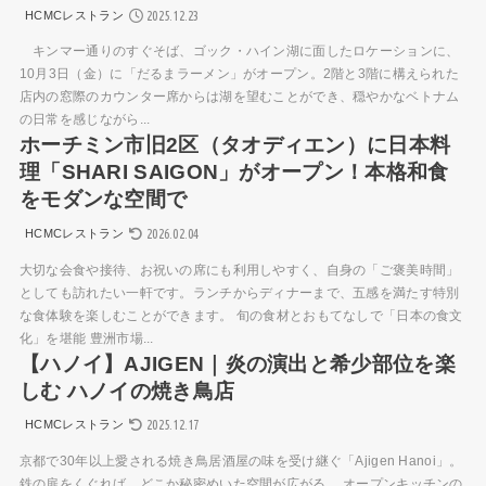
2025.12.23
HCMCレストラン
キンマー通りのすぐそば、ゴック・ハイン湖に面したロケーションに、
10月3日（金）に「だるまラーメン」がオープン。2階と3階に構えられた
店内の窓際のカウンター席からは湖を望むことができ、穏やかなベトナム
の日常を感じながら...
ホーチミン市旧2区（タオディエン）に日本料
理「SHARI SAIGON」がオープン！本格和食
をモダンな空間で
2026.02.04
HCMCレストラン
大切な会食や接待、お祝いの席にも利用しやすく、自身の「ご褒美時間」
としても訪れたい一軒です。ランチからディナーまで、五感を満たす特別
な食体験を楽しむことができます。 旬の食材とおもてなしで「日本の食文
化」を堪能 豊洲市場...
【ハノイ】AJIGEN｜炎の演出と希少部位を楽
しむ ハノイの焼き鳥店
2025.12.17
HCMCレストラン
京都で30年以上愛される焼き鳥居酒屋の味を受け継ぐ「Ajigen Hanoi」。
鉄の扉をくぐれば、どこか秘密めいた空間が広がる。 オープンキッチンの