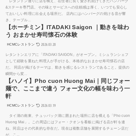
レタントン通りに店を構え、在住者に長く愛され続けてきたハンバーグ
&ステーキ専門店。その味とサービスへの信頼感は厚く、いつでも安心し
ておいしい料理に出会える場所だ。 店内にはハンバーグの焼ける音が響
き、テーブル...
【ホーチミン】ITADAKI Saigon ｜動きを味わ
う おまかせ寿司懐石の体験
2026.03.20
HCMCレストラン
レタントンエリアに「ITADAKI SAIGON」がオープン。ミシュランシェフ
として経験を重ねた料理人が手がける、本格的なおまかせ寿司懐石の店
だ。 同店が掲げるテーマは、動きを感じるレストランであること。提供の
瞬間から変...
【ハノイ】Pho cuon Huong Mai｜同じフォー
麺で、ここまで違う フォー文化の幅を味わう一
軒
2026.03.19
HCMCレストラン
タイ湖の南東、チュッバック湖に囲まれた場所に店を構える「Pho cuon
Huong Mai」。この周辺にはフォー・クオンを看板に掲げる店が軒を連
ね、同店はその代表的な存在だ。現在は複数店舗を展開するチェーン店だ
が、こ...