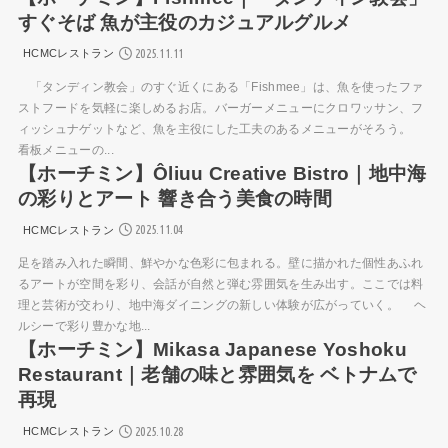
すぐそば 魚が主役のカジュアルグルメ
2025.11.11
HCMCレストラン
「タンディン教会」のすぐ近くにある「Fishmee」は、魚を使ったファ
ストフードを気軽に楽しめるお店。バーガーメニューにクロワッサン、フ
ィッシュナゲットなど、魚を主役にした工夫のあるメニューがそろう。
看板メニューの...
【ホーチミン】Ôliuu Creative Bistro｜地中海
の彩りとアート 響き合う美食の時間
2025.11.04
HCMCレストラン
足を踏み入れた瞬間、鮮やかな色彩に包まれる。壁に描かれた個性あふれ
るアートが空間を彩り、会話が自然と弾む雰囲気を生み出す。ここでは料
理と芸術が交わり、地中海ダイニングの新しい体験が広がっていく。 ヘ
ルシーで彩り豊かな地...
【ホーチミン】Mikasa Japanese Yoshoku
Restaurant｜老舗の味と雰囲気を ベトナムで
再現
2025.10.28
HCMCレストラン