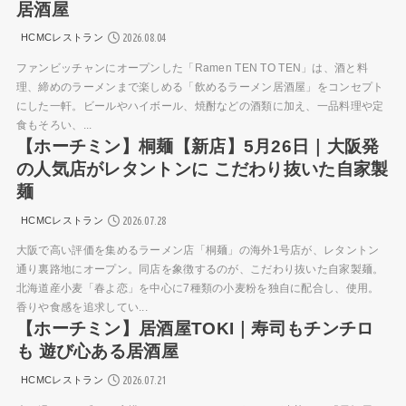
居酒屋
2026.08.04
HCMCレストラン
ファンビッチャンにオープンした「Ramen TEN TO TEN」は、酒と料
理、締めのラーメンまで楽しめる「飲めるラーメン居酒屋」をコンセプト
にした一軒。ビールやハイボール、焼酎などの酒類に加え、一品料理や定
食もそろい、...
【ホーチミン】桐麺【新店】5月26日｜大阪発
の人気店がレタントンに こだわり抜いた自家製
麺
2026.07.28
HCMCレストラン
大阪で高い評価を集めるラーメン店「桐麺」の海外1号店が、レタントン
通り裏路地にオープン。同店を象徴するのが、こだわり抜いた自家製麺。
北海道産小麦「春よ恋」を中心に7種類の小麦粉を独自に配合し、使用。
香りや食感を追求してい...
【ホーチミン】居酒屋TOKI｜寿司もチンチロ
も 遊び心ある居酒屋
2026.07.21
HCMCレストラン