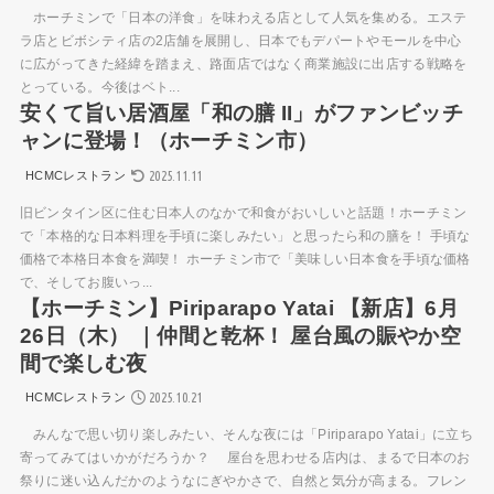
ホーチミンで「日本の洋食」を味わえる店として人気を集める。エステ
ラ店とビボシティ店の2店舗を展開し、日本でもデパートやモールを中心
に広がってきた経緯を踏まえ、路面店ではなく商業施設に出店する戦略を
とっている。今後はベト...
安くて旨い居酒屋「和の膳 II」がファンビッチ
ャンに登場！（ホーチミン市）
2025.11.11
HCMCレストラン
旧ビンタイン区に住む日本人のなかで和食がおいしいと話題！ホーチミン
で「本格的な日本料理を手頃に楽しみたい」と思ったら和の膳を！ 手頃な
価格で本格日本食を満喫！ ホーチミン市で「美味しい日本食を手頃な価格
で、そしてお腹いっ...
【ホーチミン】Piriparapo Yatai 【新店】6月
26日（木） ｜仲間と乾杯！ 屋台風の賑やか空
間で楽しむ夜
2025.10.21
HCMCレストラン
みんなで思い切り楽しみたい、そんな夜には「Piriparapo Yatai」に立ち
寄ってみてはいかがだろうか？ 屋台を思わせる店内は、まるで日本のお
祭りに迷い込んだかのようなにぎやかさで、自然と気分が高まる。フレン