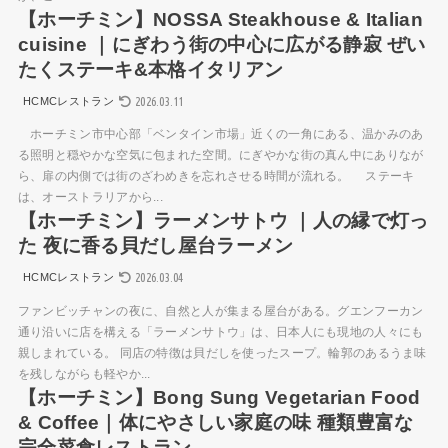
【ホーチミン】NOSSA Steakhouse & Italian
cuisine ｜にぎわう街の中心に広がる静寂 ぜい
たくステーキ&本格イタリアン
2026.03.11
HCMCレストラン
ホーチミン市中心部「ベンタイン市場」近くの一角にある、温かみのあ
る照明と穏やかな空気に包まれた空間。にぎやかな街の真ん中にありなが
ら、扉の内側では街のざわめきを忘れさせる時間が流れる。 ステーキ
は、オーストラリアから...
【ホーチミン】ラーメンサトウ ｜人の縁で灯っ
た 夜に香る貝だし屋台ラーメン
2026.03.04
HCMCレストラン
ファンビッチャンの夜に、自然と人が集まる屋台がある。グエンフーカン
通り沿いに店を構える「ラーメンサトウ」は、日本人にも現地の人々にも
親しまれている。 同店の特徴は貝だしを使ったスープ。輪郭のあるうま味
を残しながらも軽やか...
【ホーチミン】Bong Sung Vegetarian Food
& Coffee｜体にやさしい家庭の味 種類豊富な
完全菜食レストラン