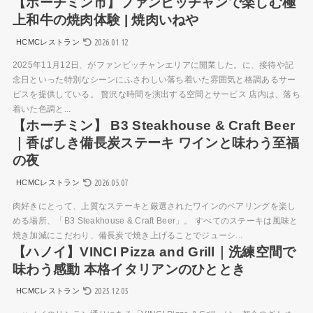
【ホーチミン市】ファンビッチャンで楽しむ極
上和牛の焼肉体験 | 焼肉いねや
2026.01.12
HCMCレストラン
2025年11月12日、がファンビッチャンエリアに開業した。に、接待や記
念日といった特別なシーンにふさわしい落ち着いた雰囲気と格調あるサー
ビスを提供している。 贅沢な時間を演出する空間とサービス 店内は、落ち
着いた色調と...
【ホーチミン】 B3 Steakhouse & Craft Beer
｜香ばしき備長炭ステーキ ワインと味わう至福
の夜
2026.05.07
HCMCレストラン
肉好きにとって、上質なステーキと厳選されたワインのペアリングを楽し
める場所、「B3 Steakhouse & Craft Beer」。 すべてのステーキは風味と
焼き加減にこだわり、備長炭で焼き上げることでジューシ...
【ハノイ】VINCI Pizza and Grill｜洗練空間で
味わう感動 本格イタリアンのひととき
2025.12.05
HCMCレストラン