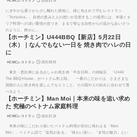
2026.05.14
HCMCレストラン
にぎやかな通りから少し離れた路地に、緑に包まれて佇むレストラン
「Terraviva」。自然の恵みと人の想いが交差するこの場所には、本場イタ
リア料理への深い愛情が息づき、まるで母なる自然からの温かなあいさつ
のように、静かに...
【ホーチミン】U444BBQ【新店】5月22日
（木）｜なんでもない一日を 焼き肉でハレの日
に
2025.08.05
HCMCレストラン
東京・恵比寿にあるおしゃれ焼き肉「牛吉日和」の姉妹店、「U444
The BBQ House」がベトナム初上陸。 一番のこだわりは、さまざまな
国籍の人に焼き肉を楽しんでもらうこと。その国や人の好みに合わせて選
べるよう...
【ホーチミン】Man Moi｜本来の味を追い求め
た 究極のベトナム家庭料理
2025.07.29
HCMCレストラン
本来の味にこだわり抜いたベトナム料理が存分に味わえる「Man
Moi」。ベトナム語で「塩気がある」「味わい深い」「女性の魅力」とい