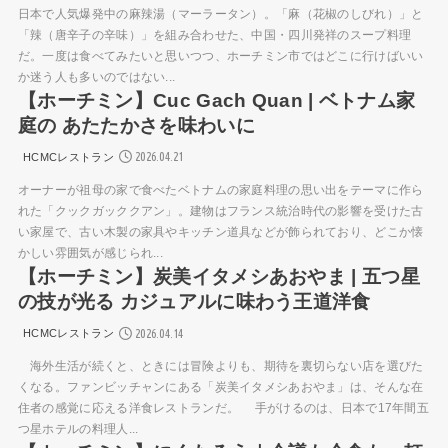
日本で人気爆発中の麻辣湯（マーラータン）。「麻（花椒のしびれ）」と
「辣（唐辛子の辛味）」を組み合わせた、中国・四川発祥のスープ料理
だ。一度は食べてみたいと思いつつ、ホーチミン市ではどこに行けばいい
か迷う人も多いのではない...
【ホーチミン】Cuc Gach Quan | ベトナム家
庭の あたたかさを味わいに
2026.04.21
HCMCレストラン
オーナーが祖母の家で食べたベトナムの家庭料理の思い出をテーマに作ら
れた「クックガッククアン」。建物はフランス統治時代の影響を受けた古
い家屋で、古い木製の家具やキッチン道具などが飾られており、どこか懐
かしい雰囲気が感じられ...
【ホーチミン】炭美イタメシあおやま | 五つ星
の技が光る カジュアルに味わう王道洋食
2026.04.14
HCMCレストラン
海外生活が続くと、ときには冒険よりも、期待を裏切らない店を選びた
くなる。ファンビッチャンにある「炭美イタメシあおやま」は、そんな在
住者の感覚に応える洋食レストランだ。 手がけるのは、日本で17年間五
つ星ホテルの料理人...