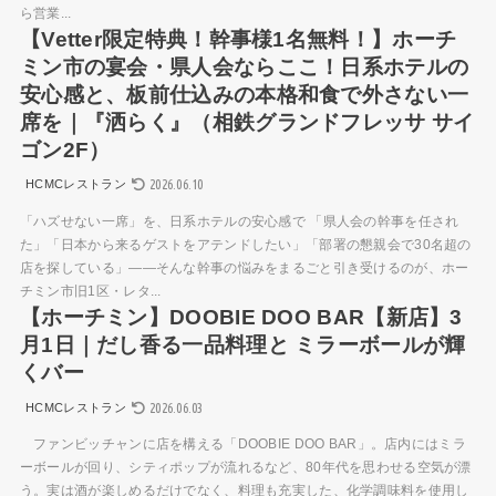
ら営業...
【Vetter限定特典！幹事様1名無料！】ホーチ
ミン市の宴会・県人会ならここ！日系ホテルの
安心感と、板前仕込みの本格和食で外さない一
席を｜『洒らく』（相鉄グランドフレッサ サイ
ゴン2F）
2026.06.10
HCMCレストラン
「ハズせない一席」を、日系ホテルの安心感で 「県人会の幹事を任され
た」「日本から来るゲストをアテンドしたい」「部署の懇親会で30名超の
店を探している」——そんな幹事の悩みをまるごと引き受けるのが、ホー
チミン市旧1区・レタ...
【ホーチミン】DOOBIE DOO BAR【新店】3
月1日｜だし香る一品料理と ミラーボールが輝
くバー
2026.06.03
HCMCレストラン
ファンビッチャンに店を構える「DOOBIE DOO BAR」。店内にはミラ
ーボールが回り、シティポップが流れるなど、80年代を思わせる空気が漂
う。実は酒が楽しめるだけでなく、料理も充実した、化学調味料を使用し