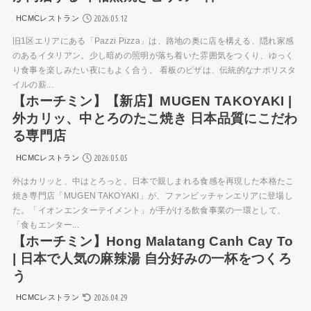
2026.05.12
HCMCレストラン
旧1区エリアにある「Pazzi Pizza」は、路地の奥に店を構える、隠れ家感
のあるイタリアン。少し暗めの照明が落ち着いた雰囲気をつくり、ゆっく
り食事を楽しみたい夜にもよく合う。 看板のピザは、伝統的なナポリスタ
イルの薪...
【ホーチミン】【新店】MUGEN TAKOYAKI |
外カリッ、中とろのたこ焼き 日本品質にこだわ
る専門店
2026.05.05
HCMCレストラン
外はカリッと、中はとろっと。日本で親しまれる食感を再現した本格たこ
焼き専門店「MUGEN TAKOYAKI」が、ファンビッチャンエリアに登場し
た。「イオンエンターテイメント」が手がける飲食事業の一環として、
「食もエンター...
【ホーチミン】Hong Malatang Canh Cay To
| 日本で人気の麻辣湯 自分好みの一杯をつくろ
う
2026.04.29
HCMCレストラン