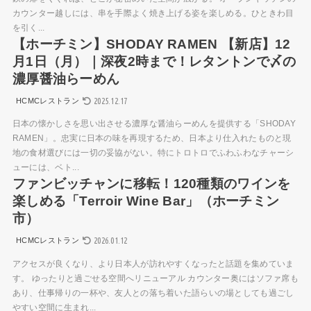
カウンター越しには、串を手際よく焼き上げる姿を楽しめる。ひときわ目
を引く...
【ホーチミン】SHODAY RAMEN 【新店】12
月1日（月）｜深夜2時まで！レタントンで〆の
濃厚醤油らーめん
2025.12.17
HCMCレストラン
日本の懐かしさを思い出させる濃厚な醤油らーめんを提供する「SHODAY
RAMEN」。忠実に日本の味を再現するため、日本より仕入れたものと現
地の食材選びには一切の妥協がない。特にトロトロでふわふわなチャーシ
ューには、ベト...
ファンビッチャンに移転！120種類のワインを
楽しめる「Terroir Wine Bar」（ホーチミン
市）
2026.01.12
HCMCレストラン
アクセスが良くなり、より日本人が訪れやすくなったと話題を集めていま
す。 ゆったりと過ごせる空間へリニューアル カウンター奥にはソファ席も
あり、仕事帰りの一杯や、友人との落ち着いた語らいの場としても過ごし
やすい空間に生まれ...