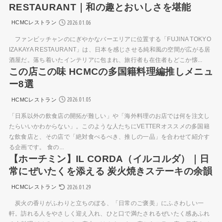
RESTAURANT｜和の趣とおいしさを堪能
2026.01.06
HCMCレストラン
ファンビッチャンのにぎやかなバーエリアに位置する「FUJINA TOKYO
IZAKAYA RESTAURANT」は、日本を感じさせる純和風の空間が広がる居
酒屋だ。落ち着いたインテリアに包まれ、旅行者も在住者もどこか懐...
この店この味 HCMCの多国籍料理編推しメニュ
ー8選
2026.01.05
HCMCレストラン
「日系以外の飲食店の開拓が難しい」や「海外料理のお店では何を注文し
たらいいかわからない」。このような人たちにVETTERオススメの多国籍
な飲食店と、その店で「絶対食べるべき、推しの一品」を合わせて紹介す
る企画です。 食の...
【ホーチミン】IL CORDA（イルコルダ）｜日
常にぜいたくを添える 炭火焼きステーキの余韻
2026.01.29
HCMCレストラン
炭火の香りがふわりと立ちのぼる、「日常のご褒美」にふさわしい一
軒。訪れる人をやさしく迎え入れ、ひと口で満たされるぜいたく感あふれ