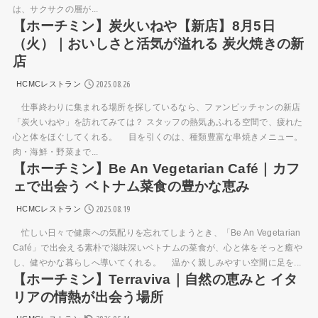
は、サクサクの層が...
【ホーチミン】炭火いねや【新店】8月5日
（火）｜おいしさと活気が溢れる 炭火焼きの新
店
2025.08.26
HCMCレストラン
仕事終わりに集まれる場所を探しているなら、ファンビッチャンの新店
「炭火いねや」を訪れてみては？ スタッフの熱気あふれる空間で、疲れた
心と体をほぐしてくれる。 目を引くのは、種類豊富な串焼きメニュー。
肉・海鮮・野菜まで...
【ホーチミン】Be An Vegetarian Café｜カフ
ェで出会う ベトナム菜食の豊かな恵み
2025.08.19
HCMCレストラン
忙しい日々で健康への気配りを忘れてしまうとき、「Be An Vegetarian
Café」で出会える素朴で滋味深いベトナムの菜食が、心と体をそっと癒や
し、健やかな暮らしへ導いてくれる。 温かく親しみやすい空間に足を...
【ホーチミン】Terraviva｜自然の恵みと イタ
リアの情熱が出会う場所