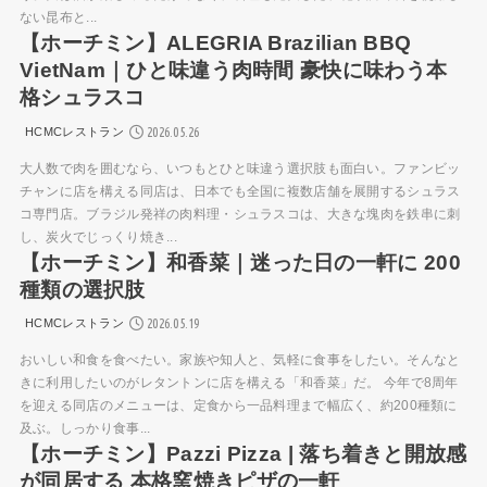
ない昆布と...
【ホーチミン】ALEGRIA Brazilian BBQ
VietNam｜ひと味違う肉時間 豪快に味わう本
格シュラスコ
2026.05.26
HCMCレストラン
大人数で肉を囲むなら、いつもとひと味違う選択肢も面白い。ファンビッ
チャンに店を構える同店は、日本でも全国に複数店舗を展開するシュラス
コ専門店。ブラジル発祥の肉料理・シュラスコは、大きな塊肉を鉄串に刺
し、炭火でじっくり焼き...
【ホーチミン】和香菜｜迷った日の一軒に 200
種類の選択肢
2026.05.19
HCMCレストラン
おいしい和食を食べたい。家族や知人と、気軽に食事をしたい。そんなと
きに利用したいのがレタントンに店を構える「和香菜」だ。 今年で8周年
を迎える同店のメニューは、定食から一品料理まで幅広く、約200種類に
及ぶ。しっかり食事...
【ホーチミン】Pazzi Pizza | 落ち着きと開放感
が同居する 本格窯焼きピザの一軒