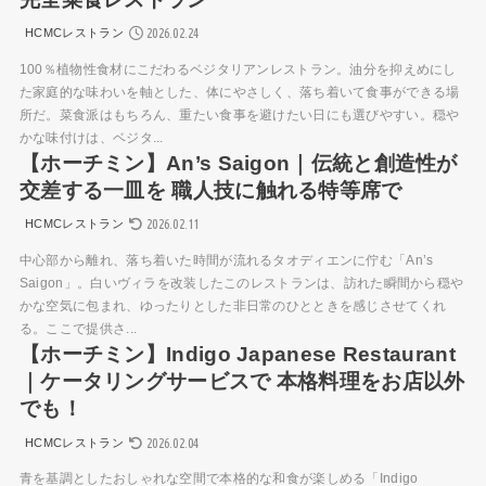
2026.02.24
HCMCレストラン
100％植物性食材にこだわるベジタリアンレストラン。油分を抑えめにし
た家庭的な味わいを軸とした、体にやさしく、落ち着いて食事ができる場
所だ。菜食派はもちろん、重たい食事を避けたい日にも選びやすい。穏や
かな味付けは、ベジタ...
【ホーチミン】An’s Saigon｜伝統と創造性が
交差する一皿を 職人技に触れる特等席で
2026.02.11
HCMCレストラン
中心部から離れ、落ち着いた時間が流れるタオディエンに佇む「An’s
Saigon」。白いヴィラを改装したこのレストランは、訪れた瞬間から穏や
かな空気に包まれ、ゆったりとした非日常のひとときを感じさせてくれ
る。ここで提供さ...
【ホーチミン】Indigo Japanese Restaurant
｜ケータリングサービスで 本格料理をお店以外
でも！
2026.02.04
HCMCレストラン
青を基調としたおしゃれな空間で本格的な和食が楽しめる「Indigo