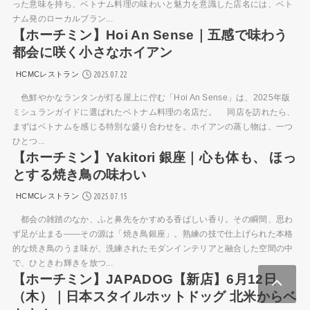
った意味を持ち、ベトナム料理の味わいと魅力を意識した店名には、ベト
ナム発のローカルブラン...
【ホーチミン】Hoi An Sense｜五感で味わう
都会に咲く小さなホイアン
2025.07.22
HCMCレストラン
色鮮やかなランタンが灯る屋上に佇む「Hoi An Sense」は、2025年版
ミシュランガイドに選ばれたベトナム料理の名店だ。 同店を訪れたら、
まずはベトナムを感じる特別な盛り合わせを。ホイアンの蒸し物は、一つ
ひとつ...
【ホーチミン】Yakitori 銀座｜心も体も、 ほっ
とする焼き鳥の味わい
2025.07.15
HCMCレストラン
都会の雑踏のなか、ふと鼻先をかすめる香ばしい香り。その瞬間、思わ
ず足が止まる——その源は「焼き鳥銀座」。熟練の技で仕上げられた本格
的な焼き鳥のうま味が、洗練されたモダンインテリアと融合した空間の中
で、ひときわ輝きを放つ...
【ホーチミン】JAPADOG【新店】6月12日
（木）｜日本スタイルホットドッグ 北米からベ