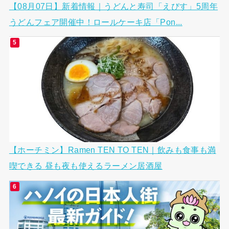
【08月07日】新着情報｜うどんと寿司「えびす」5周年
うどんフェア開催中！ロールケーキ店「Pon...
【ホーチミン】Ramen TEN TO TEN｜飲みも食事も満
喫できる 昼も夜も使えるラーメン居酒屋