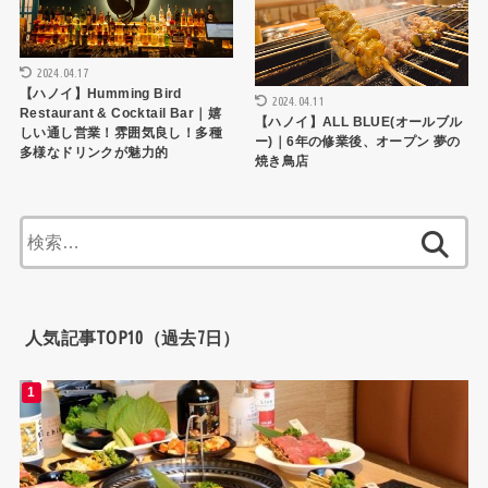
2024.04.17
【ハノイ】Humming Bird
2024.04.11
Restaurant & Cocktail Bar｜嬉
【ハノイ】ALL BLUE(オールブル
しい通し営業！雰囲気良し！多種
ー)｜6年の修業後、オープン 夢の
多様なドリンクが魅力的
焼き鳥店
検
索:
人気記事TOP10（過去7日）