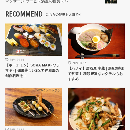
マッサージ サービス満点の優良スパ
RECOMMEND
HCMCレストラン
ハノイレストラン
2024.04.10
2024.04.15
【ホーチミン】SORA MAKI(ソラ
【ハノイ】居酒屋 半蔵 | 深夜3時ま
マキ)｜発展著しい2区で純和風の
で営業！ 種類豊富なカクテルもお
創作料理を！
すすめ
HCMCレストラン
HCMCレストラン
2025.08.26