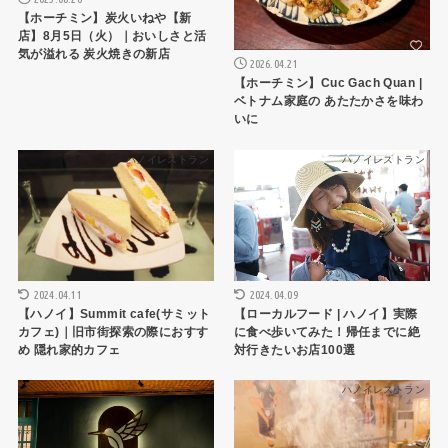
【ホーチミン】炭火いねや【新
店】8月5日（火）｜おいしさと活
気が溢れる 炭火焼きの新店
2026.04.21
【ホーチミン】Cuc Gach Quan |
ベトナム家庭の あたたかさを味わ
いに
ハノイレストラン
ハノイレストラン
2024.04.11
2024.04.09
【ハノイ】Summit cafe(サミット
【ローカルフード | ハノイ】実際
カフェ)｜旧市街探索の際におすす
に食べ歩いてみた！帰任までに絶
め 隠れ家的カフェ
対行きたいお店100選
ハノイレストラン
ハノイレストラン