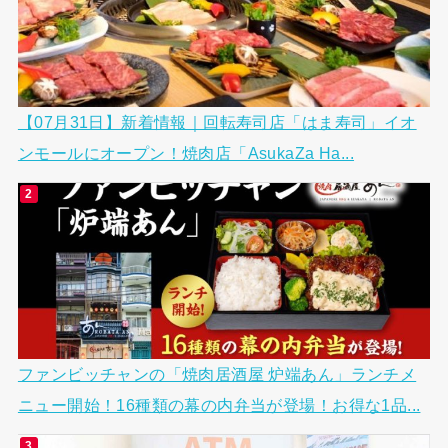
【07月31日】新着情報｜回転寿司店「はま寿司」イオ
ンモールにオープン！焼肉店「AsukaZa Ha...
ファンビッチャンの「焼肉居酒屋 炉端あん」ランチメ
ニュー開始！16種類の幕の内弁当が登場！お得な1品...