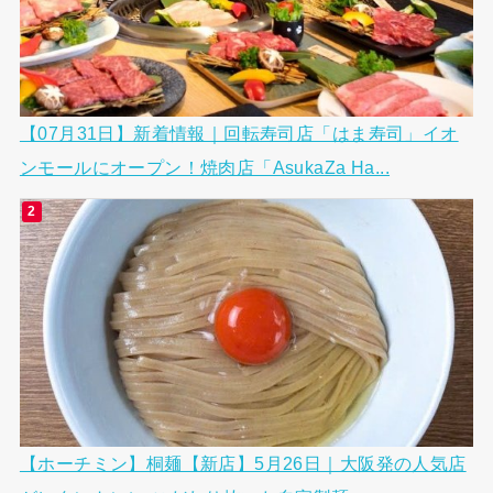
【07月31日】新着情報｜回転寿司店「はま寿司」イオ
ンモールにオープン！焼肉店「AsukaZa Ha...
【ホーチミン】桐麺【新店】5月26日｜大阪発の人気店