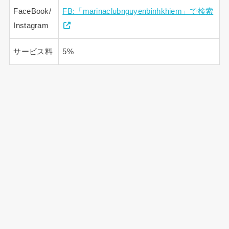
FaceBook/
FB:「marinaclubnguyenbinhkhiem」で検索
Instagram
サービス料
5%