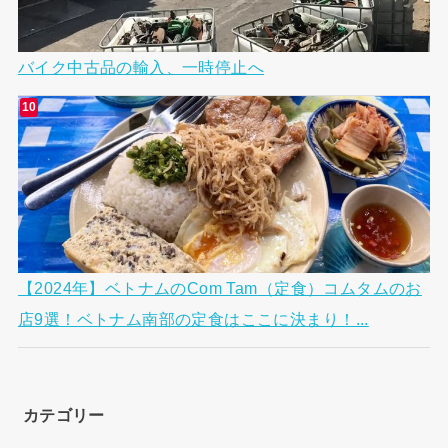
バイク中古品の輸入、一時停止へ
【2024年】ベトナムのCom Tam（定食）コムタムのお
店9選！ベトナム南部の定食はここに決まり！...
カテゴリー