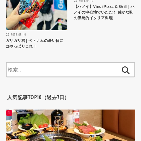
2024.04.17
【ハノイ】Vinci Pizza & Grill｜ハ
ノイの中心地でいただく 確かな味
の伝統的イタリア料理
2026.05.19
ガリガリ君 | ベトナムの暑い日に
はやっぱりこれ！
検
索:
人気記事TOP10（過去7日）