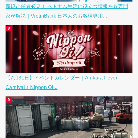
新規赴任者必見！ ベトナム生活に役立つ情報を各専門
家が解説｜VietinBank 日本人のお客様専用...
【7月31日】イベントカレンダー｜Anikura Fever:
Carnival！Nippon Oi...