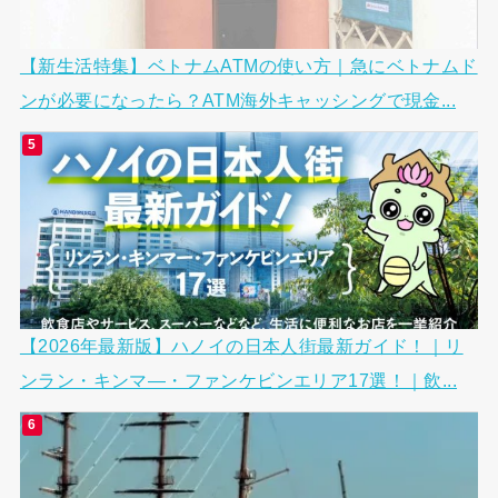
【新生活特集】ベトナムATMの使い方｜急にベトナムド
ンが必要になったら？ATM海外キャッシングで現金...
【2026年最新版】ハノイの日本人街最新ガイド！｜リ
ンラン・キンマ―・ファンケビンエリア17選！｜飲...