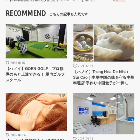
RECOMMEND
生活
飲食・グルメ情報
2026.05.07
2021.12.21
【ハノイ】GOEN GOLF｜プロ指
【ハノイ】Trung Hoa De Nhat
導のもと上達できる！ 屋内ゴルフ
Sui Cao｜本場中国の味を守る中華
スクール
料理店 手作り中国餃子が一押し
生活
教育・習い事
2026.05.14
2025.09.04