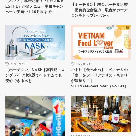
【ハノイ】移転記念！「DECORA
【ホーチミン】駿台ホーチミン校
ESTHE」が全メニュー半額キャン
｜圧倒的な合格力！駿台がホーチ
ペーン実施中！10月末まで！
ミンをトップレベルへ
生活
生活
2024.09.20
2025.06.20
【ホーチミン】NASK | 高性能・ロ
ごま油【食べ比べ】｜ベトナムの
ングライフ浄水器でベトナムでも
「食」をフードアナリストちぇり
安心できる水を
が深堀り！｜
VIETNAMFoodLover（No.141）
ショップ・お店
ハノイレストラン