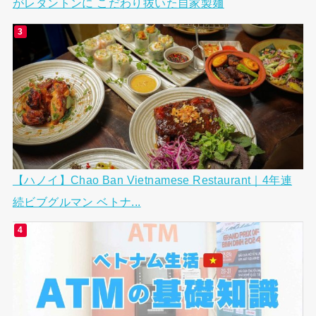
がレタントンに こだわり抜いた自家製麺
【ハノイ】Chao Ban Vietnamese Restaurant｜4年連
続ビブグルマン ベトナ...