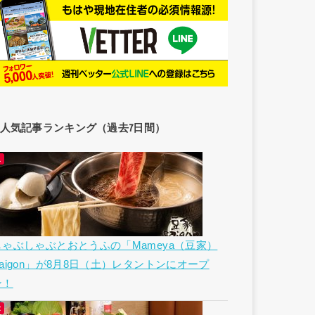
人気記事ランキング（過去7日間）
しゃぶしゃぶとおとうふの「Mameya（豆家）
Saigon」が8月8日（土）レタントンにオープ
ン！