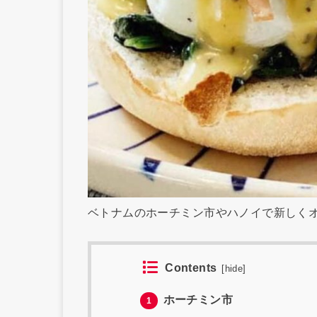
ベトナムのホーチミン市やハノイで新しく
Contents
[
hide
]
ホーチミン市
1