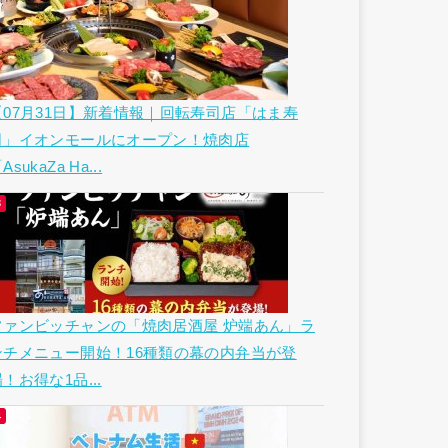
【07月31日】新着情報｜回転寿司店「はま寿
司」イオンモールにオープン！焼肉店
AsukaZa Ha...
ファンビッチャンの「焼肉居酒屋 炉端あん」ラ
ンチメニュー開始！16種類の幕の内弁当が登
！お得な1品...