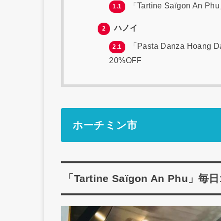
「Tartine Saïgon 
1.1
ハノイ
2
「Pasta Danza Hoa
2.1
20%OFF
ホーチミン市
「Tartine Saïgon An P