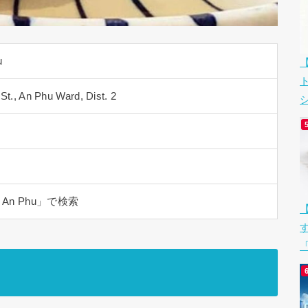
u
St., An Phu Ward, Dist. 2
シ
on An Phu」で検索
「