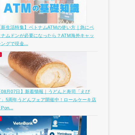
【新生活特集】ベトナムATMの使い方｜急にベ
トナムドンが必要になったら？ATM海外キャッ
ングで現金...
【08月07日】新着情報｜うどんと寿司「えび
す」5周年うどんフェア開催中！ロールケーキ店
Pon...