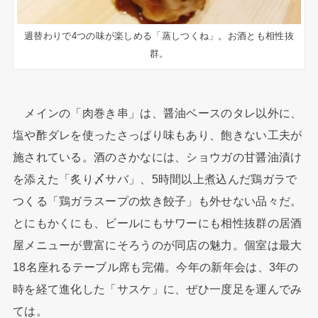
週替わりで4つの味が楽しめる「蒸しつくね」。お酒とも相性抜
群。
メインの「肉巻き串」は、醤油ベースのタレ以外に、
塩や酢ダレを使ったさっぱり味もあり、飽きない工夫が
施されている。酒のさかなには、ショウガの甘醤油漬け
を添えた「炙り〆サバ」、5時間以上煮込んだ鶏ガラで
つくる「鶏ガラスープの炊き餃子」も外せない品々だ。
とにもかくにも、ビールにもサワーにも相性抜群の居酒
屋メニューが豊富にそろうのが同店の魅力。個室は最大
18名座れるテーブル席も完備。今年の新年会は、3年の
時を経て進化した「サスケ」に、ぜひ一度足を運んでみ
ては。