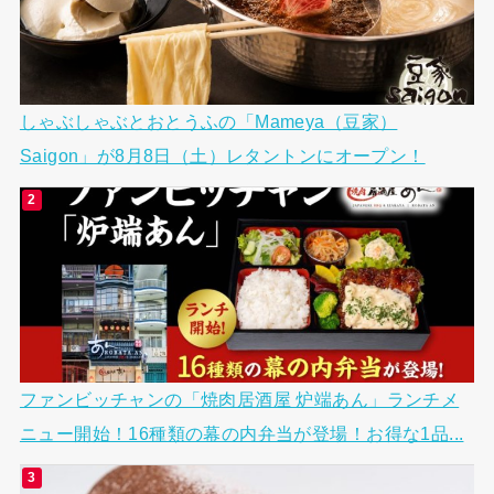
しゃぶしゃぶとおとうふの「Mameya（豆家）
Saigon」が8月8日（土）レタントンにオープン！
ファンビッチャンの「焼肉居酒屋 炉端あん」ランチメ
ニュー開始！16種類の幕の内弁当が登場！お得な1品...