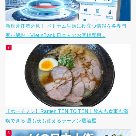
新規赴任者必見！ ベトナム生活に役立つ情報を各専門
家が解説｜VietinBank 日本人のお客様専用...
【ホーチミン】Ramen TEN TO TEN｜飲みも食事も満
喫できる 昼も夜も使えるラーメン居酒屋