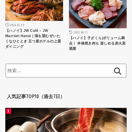
2026.01.20
【ハノイ】JW Café – JW
2024.04.11
Marriott Hanoi｜湖を望むぜいた
【ハノイ】子ざくら|ボリューム満
くなひととき 五つ星ホテルの上質
点！ 本格焼き肉も 楽しめる炭火居
ダイニング
酒屋
検
索:
人気記事TOP10（過去7日）