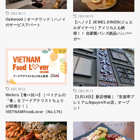
2024.04.11
2024.04.10
Oakwood｜オークウッド｜ハノイ
【ハノイ】JEWEL DINER(ジュエ
のサービスアパート
ルダイナー)｜アメリカ人も納
得！！ 自家製バンズ絶品ハンバー
ガー
生活
HCMCレストラン
2025.09.22
2024.04.16
Wafers【食べ比べ】｜ベトナムの
【3月18日】新店情報｜「安楽亭プ
「食」をフードアナリストちぇり
レミアムNguyenTrai店」オープ
が深堀り！｜
ン！
VIETNAMFoodLover（No.176）
生活
ハノイレストラン