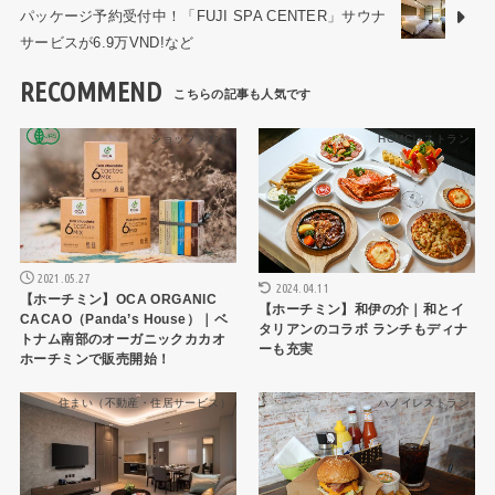
パッケージ予約受付中！「FUJI SPA CENTER」サウナ
サービスが6.9万VND!など
RECOMMEND
ショップ・お店
HCMCレストラン
2021.05.27
2024.04.11
【ホーチミン】OCA ORGANIC
【ホーチミン】和伊の介｜和とイ
CACAO（Panda’s House）｜ベ
タリアンのコラボ ランチもディナ
トナム南部のオーガニックカカオ
ーも充実
ホーチミンで販売開始！
住まい（不動産・住居サービス）
ハノイレストラン