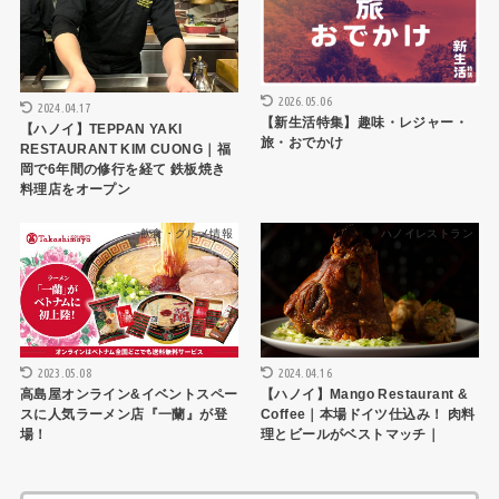
2026.05.06
2024.04.17
【新生活特集】趣味・レジャー・
【ハノイ】TEPPAN YAKI
旅・おでかけ
RESTAURANT KIM CUONG｜福
岡で6年間の修行を経て 鉄板焼き
料理店をオープン
飲食・グルメ情報
ハノイレストラン
2023.05.08
2024.04.16
高島屋オンライン&イベントスペー
【ハノイ】Mango Restaurant &
スに人気ラーメン店『一蘭』が登
Coffee｜本場ドイツ仕込み！ 肉料
場！
理とビールがベストマッチ｜