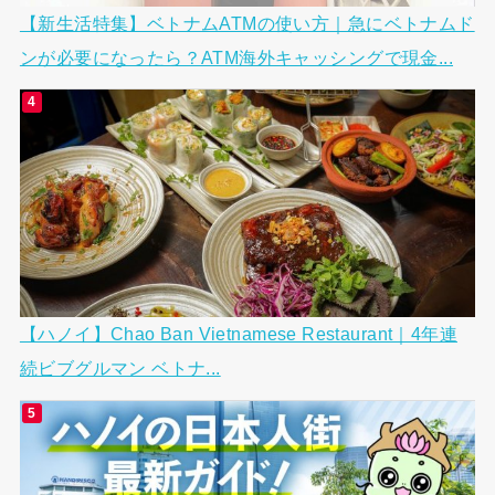
【新生活特集】ベトナムATMの使い方｜急にベトナムド
ンが必要になったら？ATM海外キャッシングで現金...
【ハノイ】Chao Ban Vietnamese Restaurant｜4年連
続ビブグルマン ベトナ...