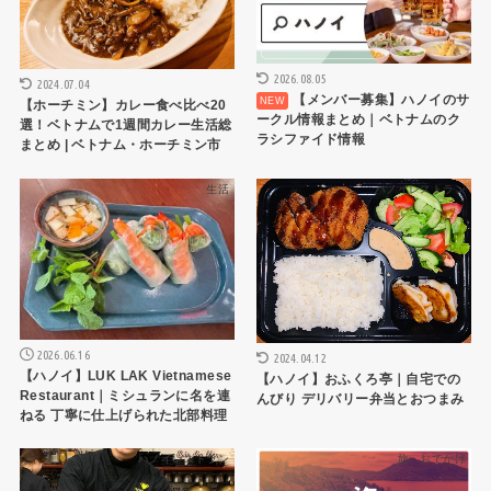
2026.08.05
2024.07.04
【メンバー募集】ハノイのサ
【ホーチミン】カレー食べ比べ20
ークル情報まとめ｜ベトナムのク
選！ベトナムで1週間カレー生活総
ラシファイド情報
まとめ | ベトナム・ホーチミン市
生活
ハノイレストラン
2026.06.16
2024.04.12
【ハノイ】LUK LAK Vietnamese
【ハノイ】おふくろ亭｜自宅での
Restaurant｜ミシュランに名を連
んびり デリバリー弁当とおつまみ
ねる 丁寧に仕上げられた北部料理
ハノイレストラン
旅・おでかけ