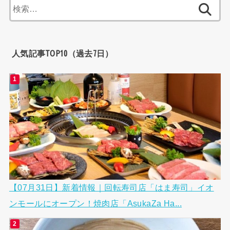
検
索:
人気記事TOP10（過去7日）
【07月31日】新着情報｜回転寿司店「はま寿司」イオ
ンモールにオープン！焼肉店「AsukaZa Ha...