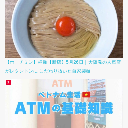
【ホーチミン】桐麺【新店】5月26日｜大阪発の人気店
がレタントンに こだわり抜いた自家製麺