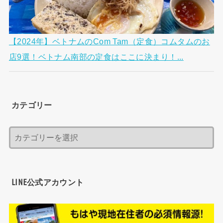
【2024年】ベトナムのCom Tam（定食）コムタムのお
店9選！ベトナム南部の定食はここに決まり！...
カテゴリー
LINE公式アカウント