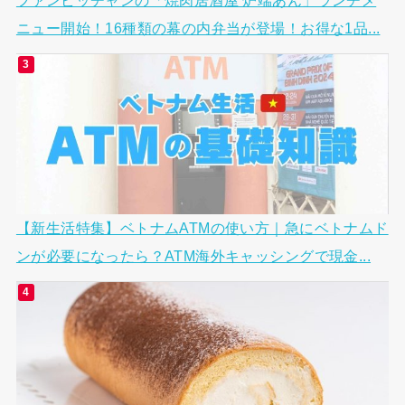
ファンビッチャンの「焼肉居酒屋 炉端あん」ランチメ
ニュー開始！16種類の幕の内弁当が登場！お得な1品...
【新生活特集】ベトナムATMの使い方｜急にベトナムド
ンが必要になったら？ATM海外キャッシングで現金...