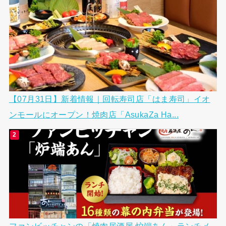
【07月31日】新着情報｜回転寿司店「はま寿司」イオ
ンモールにオープン！焼肉店「AsukaZa Ha...