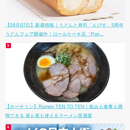
【08月07日】新着情報｜うどんと寿司「えびす」5周年
うどんフェア開催中！ロールケーキ店「Pon...
【ホーチミン】Ramen TEN TO TEN｜飲みも食事も満
喫できる 昼も夜も使えるラーメン居酒屋