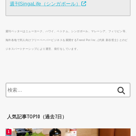
週刊SingaLife（シンガポール）
週刊ベッターはニューヨーク、ハワイ、ベトナム、シンガポール、マレーシア、フィリピン等、
海外各地で邦人向けフリーペーパービジネスを展開するTrend Pot Inc.,(代表 新谷哲士) とのビ
ジネスパートナーシップにより運営、発行をしています。
検
索:
人気記事TOP10（過去7日）