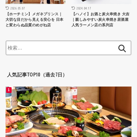
2024.04.17
2026.05.07
【ハノイ】お酒と炭火串焼き 大吉
【ホーチミン】メガネプリンス｜
｜親しみやすい炭火串焼き居酒屋
大切な目だから見える安心を 日本
人気ラーメン店の系列店
と変わらぬ品質のめがね店
検
索:
人気記事TOP10（過去7日）