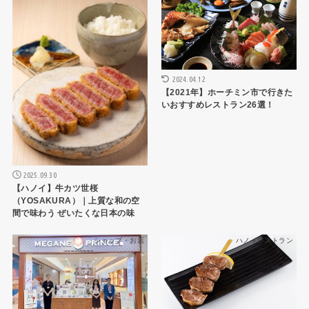
2024.04.12
【2021年】ホーチミン市で行きた
いおすすめレストラン26選！
2025.09.30
【ハノイ】牛カツ世桜
（YOSAKURA）｜上質な和の空
間で味わう ぜいたくな日本の味
ショップ・お店
ハノイレストラン