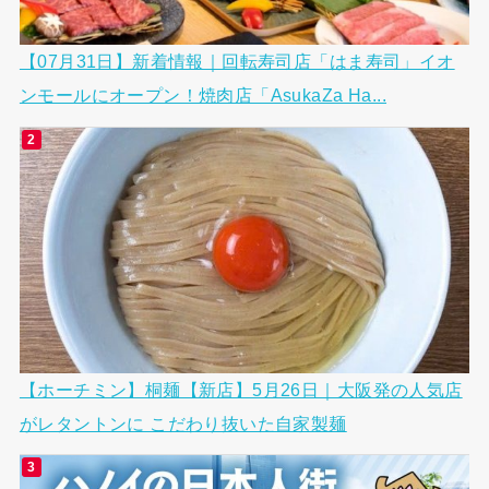
【07月31日】新着情報｜回転寿司店「はま寿司」イオ
ンモールにオープン！焼肉店「AsukaZa Ha...
【ホーチミン】桐麺【新店】5月26日｜大阪発の人気店
がレタントンに こだわり抜いた自家製麺