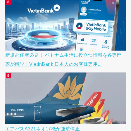
新規赴任者必見！ ベトナム生活に役立つ情報を各専門
家が解説｜VietinBank 日本人のお客様専用...
エアバスA321ネオ17機が運航停止