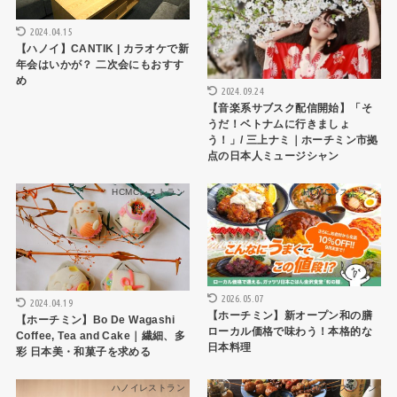
2024.04.15
【ハノイ】CANTIK | カラオケで新
年会はいかが？ 二次会にもおすす
め
2024.09.24
【音楽系サブスク配信開始】「そ
うだ！ベトナムに行きましょ
う！」/ 三上ナミ｜ホーチミン市拠
点の日本人ミュージシャン
HCMCレストラン
HCMCレストラン
2026.05.07
2024.04.19
【ホーチミン】新オープン和の膳
【ホーチミン】Bo De Wagashi
ローカル価格で味わう！本格的な
Coffee, Tea and Cake｜繊細、多
日本料理
彩 日本美・和菓子を求める
ハノイレストラン
HCMCレストラン