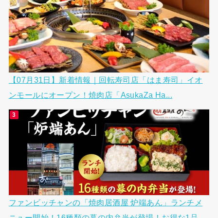
【07月31日】新着情報｜回転寿司店「はま寿司」イオ
ンモールにオープン！焼肉店「AsukaZa Ha...
ファンビッチャンの「焼肉居酒屋 炉端あん」ランチメ
ニュー開始！16種類の幕の内弁当が登場！お得な1品...