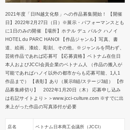
2021年度「日IN越文化祭」への作品募集開始！ 【開催
日】2022年2月27日（日）※展示・パフォーマンスとも
に1日のみの開催 【場所】ホテル デュ パルク ハノイ
HOTEL du PARC HANOI 【作品ジャンル】写真
、
書
道
、
絵画
、
漆絵
、
彫刻
、
その他。※ジャンルを問わず
、
芸術作品であれば応募可 【応募資格】ベトナム在住日
本人およびJCCI会員企業のベトナム人 （作品の搬入が
可能であればハノイ以外の都市からも応募可能
、
1人1
作品まで） 【表彰】あり（展示8組/ステージ3組） 【作
品募集締切り】 2022年1月20日（木） 応募申し込み
は右記サイトより＞＞www.jcci-culture.com ※すでに出
来上がった作品の写真添付が必要
店名
ベトナム日本商工会議所（JCCI）