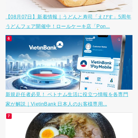
【08月07日】新着情報｜うどんと寿司「えびす」5周年
うどんフェア開催中！ロールケーキ店「Pon...
新規赴任者必見！ ベトナム生活に役立つ情報を各専門
家が解説｜VietinBank 日本人のお客様専用...