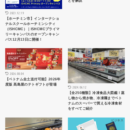
どを解説
2023.12.19
【ホーチミン市】インターナショ
ナルスクールホーチミンシティ
（ISHCMC）｜ISHCMCプライマ
リーキャンパスのオープンキャン
パス12月13日に開催！
買い物
ショップ・お店
2026.08.04
【ベトナム全土送付可能】2026年
度版 髙島屋のテトギフトが登場
2024.06.12
【全250種類】冷凍食品大図鑑！蒸
し物から焼き物、冷凍麺までベト
ナムのスーパーで買える冷凍食材
をすべてご紹介
ハノイレストラン
ビジネス