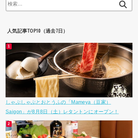
検
索:
人気記事TOP10（過去7日）
しゃぶしゃぶとおとうふの「Mameya（豆家）
Saigon」が8月8日（土）レタントンにオープン！