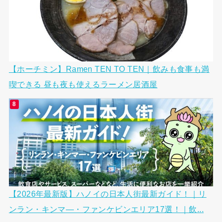
【ホーチミン】Ramen TEN TO TEN｜飲みも食事も満
喫できる 昼も夜も使えるラーメン居酒屋
【2026年最新版】ハノイの日本人街最新ガイド！｜リ
ンラン・キンマ―・ファンケビンエリア17選！｜飲...