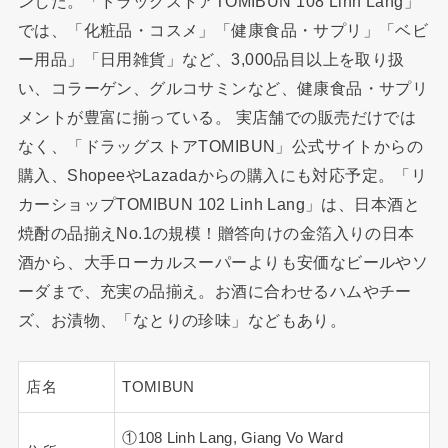
ンした。「ドラッグストアTOMIBUN 108 Linh Lang」
では
、
「化粧品・コスメ」「健康食品・サプリ」「ベビ
ー用品」「日用雑貨」など
、
3,000品目以上を取り扱
い
、
コラーゲン
、
グルコサミンなど
、
健康食品・サプリ
メントが豊富に揃っている。 実店舗での販売だけでは
なく
、
「ドラッグストアTOMIBUN」公式サイトからの
購入
、
ShopeeやLazadaからの購入にも対応予定。「リ
カーショップTOMIBUN 102 Linh Lang」は
、
日本酒と
焼酎の品揃えNo.1の規模！贈答向けの金箔入りの日本
酒から
、
大手ローカルスーパーよりも安価なビールやソ
ーダまで
、
充実の品揃え。お酒に合わせるハムやチー
ズ
、
お漬物
、
「なとりの珍味」などもあり。
店名
TOMIBUN
①108 Linh Lang, Giang Vo Ward