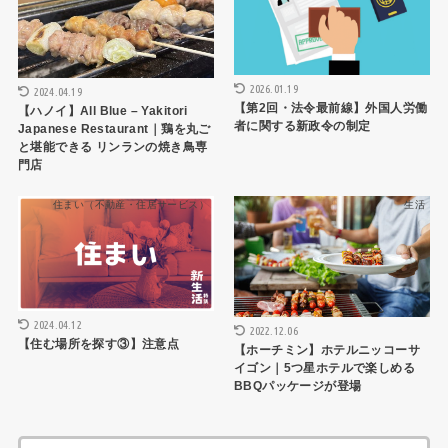
2026.01.19
2024.04.19
【第2回・法令最前線】外国人労働
【ハノイ】All Blue – Yakitori
者に関する新政令の制定
Japanese Restaurant｜鶏を丸ご
と堪能できる リンランの焼き鳥専
門店
住まい（不動産・住居サービス）
生活
2024.04.12
2022.12.06
【住む場所を探す③】注意点
【ホーチミン】ホテルニッコーサ
イゴン｜5つ星ホテルで楽しめる
BBQパッケージが登場