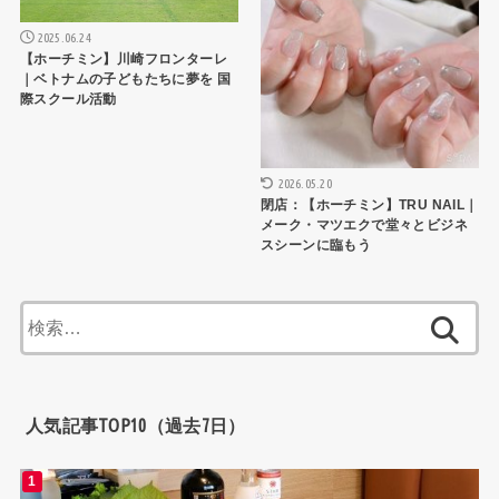
2025.06.24
【ホーチミン】川崎フロンターレ
｜ベトナムの子どもたちに夢を 国
際スクール活動
2026.05.20
閉店：【ホーチミン】TRU NAIL｜
メーク・マツエクで堂々とビジネ
スシーンに臨もう
検
索:
人気記事TOP10（過去7日）