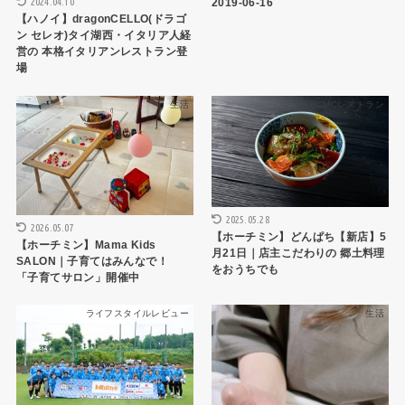
2024.04.10
2019-06-16
【ハノイ】dragonCELLO(ドラゴ
ン セレオ)タイ湖西・イタリア人経
営の 本格イタリアンレストラン登
場
生活
HCMCレストラン
2025.05.28
2026.05.07
【ホーチミン】どんぱち【新店】5
【ホーチミン】Mama Kids
月21日｜店主こだわりの 郷土料理
SALON｜子育てはみんなで！
をおうちでも
「子育てサロン」開催中
ライフスタイルレビュー
生活