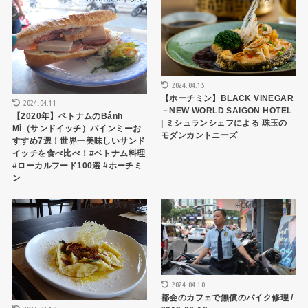
2024.04.15
【ホーチミン】BLACK VINEGAR
2024.04.11
－NEW WORLD SAIGON HOTEL
【2020年】ベトナムのBánh
| ミシュランシェフによる 珠玉の
Mì（サンドイッチ）バインミーお
モダンカントニーズ
すすめ7選！世界一美味しいサンド
イッチを食べ比べ！#ベトナム料理
#ローカルフード100選 #ホーチミ
ン
ハノイレストラン
HCMCレストラン
2024.04.10
都会のカフェで無償のバイク修理 /