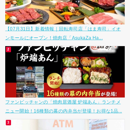
【07月31日】新着情報｜回転寿司店「はま寿司」イオ
ンモールにオープン！焼肉店「AsukaZa Ha...
ファンビッチャンの「焼肉居酒屋 炉端あん」ランチメ
ニュー開始！16種類の幕の内弁当が登場！お得な1品...