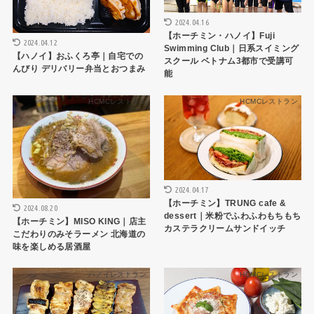
2024.04.16
【ホーチミン・ハノイ】Fuji
2024.04.12
Swimming Club｜日系スイミング
【ハノイ】おふくろ亭｜自宅での
スクール ベトナム3都市で受講可
んびり デリバリー弁当とおつまみ
能
HCMCレストラン
HCMCレストラン
2024.04.17
【ホーチミン】TRUNG cafe &
2024.08.20
dessert｜米粉でふわふわもちもち
【ホーチミン】MISO KING｜店主
カステラクリームサンドイッチ
こだわりのみそラーメン 北海道の
味を楽しめる居酒屋
ハノイレストラン
HCMCレストラン