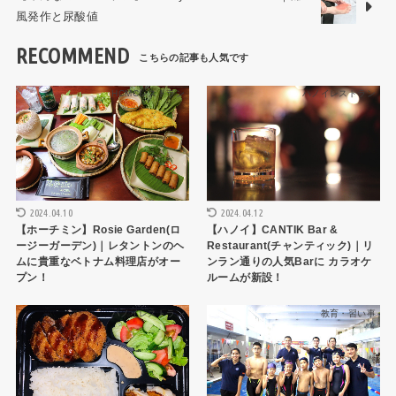
風発作と尿酸値
RECOMMEND
HCMCレストラン
ハノイレストラン
2024.04.10
2024.04.12
【ホーチミン】Rosie Garden(ロ
【ハノイ】CANTIK Bar &
ージーガーデン)｜レタントンのヘ
Restaurant(チャンティック)｜リ
ムに貴重なベトナム料理店がオー
ンラン通りの人気Barに カラオケ
プン！
ルームが新設！
ハノイレストラン
教育・習い事