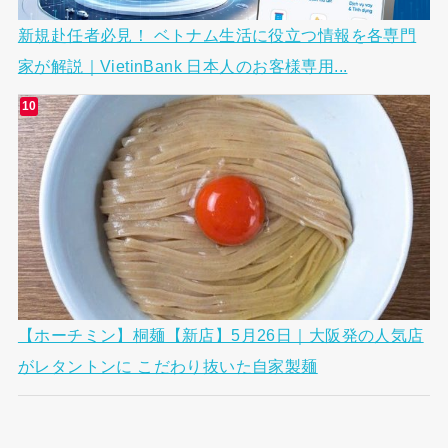
新規赴任者必見！ ベトナム生活に役立つ情報を各専門
家が解説｜VietinBank 日本人のお客様専用...
【ホーチミン】桐麺【新店】5月26日｜大阪発の人気店
がレタントンに こだわり抜いた自家製麺