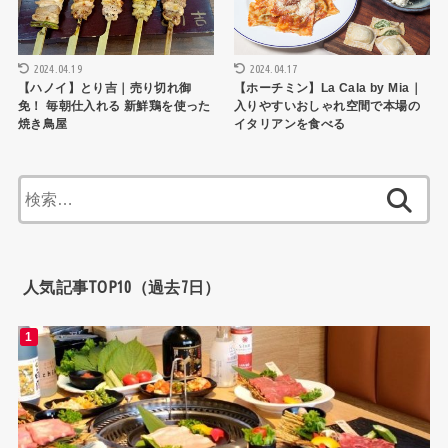
2024.04.19
2024.04.17
【ハノイ】とり吉｜売り切れ御
【ホーチミン】La Cala by Mia｜
免！ 毎朝仕入れる 新鮮鶏を使った
入りやすいおしゃれ空間で本場の
焼き鳥屋
イタリアンを食べる
検
索:
人気記事TOP10（過去7日）