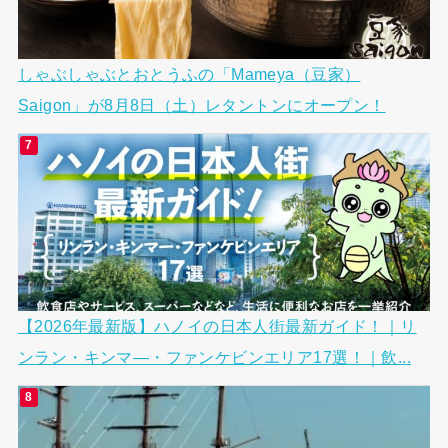
しゃぶしゃぶとおとうふの「Mameya（豆家）
Saigon」が8月8日（土）レタントンにオープン！
【2026年最新版】ハノイの日本人街最新ガイド！｜リ
ンラン・キンマ―・ファンケビンエリア17選！｜飲...