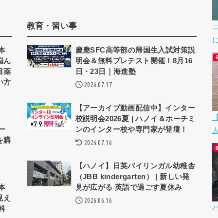
教育・習い事
本
慶應SFC高等部の帰国生入試対策説
悩ん
明会＆無料プレテスト開催！8月16
目薬
日・23日｜海進塾
い方
2026.07.17
【アーカイブ動画配信中】インター
校説明会2026夏 | ハノイ＆ホーチミ
ー
ンのインター校や専門家が登壇！
を購
2026.07.16
【ハノイ】日英バイリンガル幼稚舎
（JBB kindergarten） | 新しい発
本
見が広がる 英語で過ごす夏休み
見え
2026.06.16
科