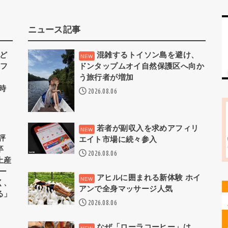
ニュース記事
うど
混雑するトイソン島を避け、
んフ
ドンタップムオイ自然保護区へ向か
う旅行者が増加
常時
2026.08.06
若者が副収入を求めアフィリ
評
エイト市場に続々参入
卒
2026.08.06
土産
ー
アヒルに囲まれる新体験 ホイ
く、
アンで全身マッサージ人気
る」
2026.08.06
なぜ「ローラコーヒー」は