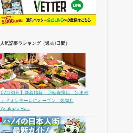
人気記事ランキング（過去7日間）
【07月31日】新着情報｜回転寿司店「はま寿
司」イオンモールにオープン！焼肉店
AsukaZa Ha...