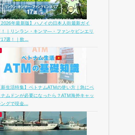
【2026年最新版】ハノイの日本人街最新ガイ
ド！｜リンラン・キンマ―・ファンケビンエリ
17選！｜飲...
【新生活特集】ベトナムATMの使い方｜急にベ
トナムドンが必要になったら？ATM海外キャッ
ングで現金...