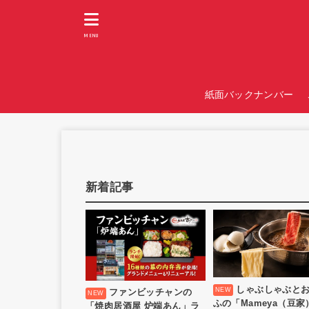
MENU
紙面バックナンバー
新着記事
しゃぶしゃぶと
ファンビッチャンの
ふの「Mameya（豆家
「焼肉居酒屋 炉端あん」ラ