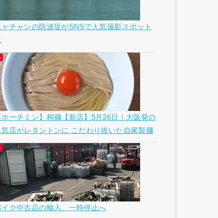
ニャチャンの防波堤がSNSで人気撮影スポット
に
【ホーチミン】桐麺【新店】5月26日｜大阪発の
人気店がレタントンに こだわり抜いた自家製麺
バイク中古品の輸入、一時停止へ