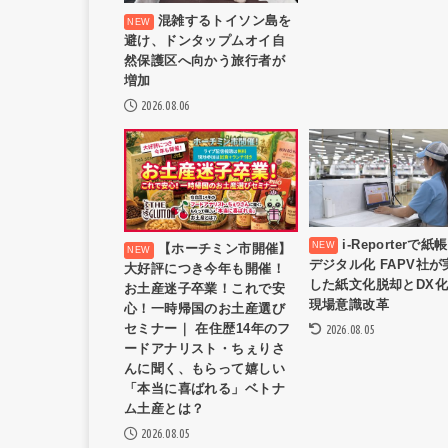
混雑するトイソン島を
避け、ドンタップムオイ自
然保護区へ向かう旅行者が
増加
2026.08.06
i-Reporterで
【ホーチミン市開催】
デジタル化 FAPV社が
大好評につき今年も開催！
した紙文化脱却とDX
お土産迷子卒業！これで安
現場意識改革
心！一時帰国のお土産選び
セミナー｜ 在住歴14年のフ
2026.08.05
ードアナリスト・ちぇりさ
んに聞く、もらって嬉しい
「本当に喜ばれる」ベトナ
ム土産とは？
2026.08.05