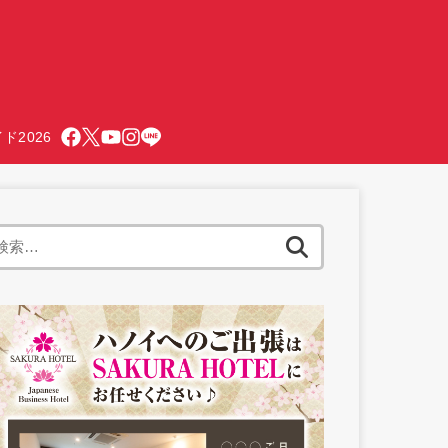
ド2026
検
索: