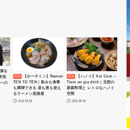
紙帳票を
【ホーチミン】Ramen
【ハノイ】Xoi Com –
実現
TEN TO TEN｜飲みも食事
Tiem an gia dinh｜北部の
化への
も満喫できる 昼も夜も使え
家庭料理と レトロなハノイ
るラーメン居酒屋
空間
2026.08.04
2026.08.04