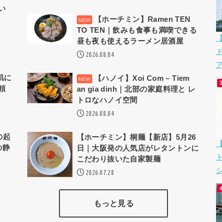
い
【ホーチミン】Ramen TEN
TO TEN｜飲みも食事も満喫できる
昼も夜も使えるラーメン居酒屋
2026.08.04
ア
｜肌に
【ハノイ】Xoi Com – Tiem
頼
an gia dinh｜北部の家庭料理と レ
トロなハノイ空間
2026.08.04
の起
【ホーチミン】桐麺【新店】5月26
の静
日｜大阪発の人気店がレタントンに
こだわり抜いた自家製麺
シ
2026.07.28
もっと見る