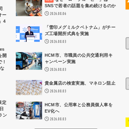
SNSで若者の話題を集め続けるのか
司
2026.08.06
オー
」4
「雪印メグミルクベトナム」がチー
ズ工場開所式典を実施
2026.08.03
es
HCM市、市職員の公共交通利用キ
療を開
ャンペーン実施
で！
！な
2026.08.03
貴金属店の検査実施、マネロン阻止
2026.08.03
N
間限定
HCM市、公用車と公務員個人車を
毎日
EV化へ
ラン
2026.08.03