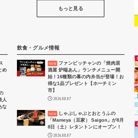
もっと見る
飲食・グルメ情報
ス
ファンビッチャンの「焼肉居
とめ
酒屋 炉端あん」ランチメニュー開
始！16種類の幕の内弁当が登場！お
得な1品プレゼント【ホーチミン
市】
の
2026.08.07
美人
あな
「
しゃぶしゃぶとおとうふの
「Mameya（豆家） Saigon」が8月
8日（土）レタントンにオープン！
2026.08.07