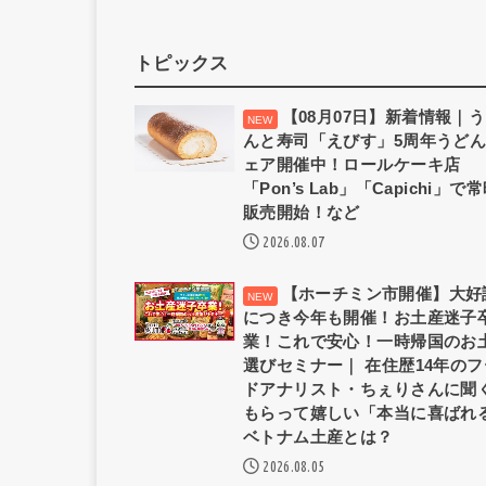
トピックス
【08月07日】新着情報｜
んと寿司「えびす」5周年うど
ェア開催中！ロールケーキ店
「Pon’s Lab」「Capichi」で
販売開始！など
2026.08.07
【ホーチミン市開催】大好
につき今年も開催！お土産迷子
業！これで安心！一時帰国のお
選びセミナー｜ 在住歴14年のフ
ドアナリスト・ちぇりさんに聞
もらって嬉しい「本当に喜ばれ
ベトナム土産とは？
2026.08.05