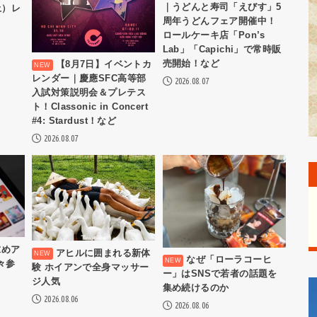
｜うどんと寿司「えびす」5
土）レ
周年うどんフェア開催中！
ロールケーキ店「Pon’s
Lab」「Capichi」で常時販
売開始！など
【8月7日】イベントカ
レンダー｜慶應SFC高等部
2026.08.07
入試対策説明会＆プレテス
ト！Classonic in Concert
#4: Stardust！など
2026.08.07
求めア
アヒルに囲まれる新体
なぜ「ローラコーヒ
々参
験 ホイアンで全身マッサー
ー」はSNSで若者の話題を
ジ人気
集め続けるのか
2026.08.06
2026.08.06