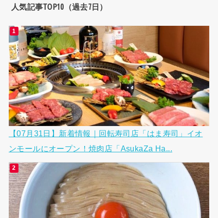
人気記事TOP10（過去7日）
【07月31日】新着情報｜回転寿司店「はま寿司」イオ
ンモールにオープン！焼肉店「AsukaZa Ha...