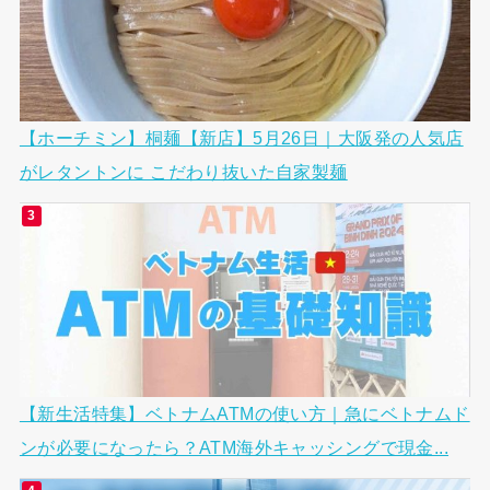
【ホーチミン】桐麺【新店】5月26日｜大阪発の人気店
がレタントンに こだわり抜いた自家製麺
【新生活特集】ベトナムATMの使い方｜急にベトナムド
ンが必要になったら？ATM海外キャッシングで現金...