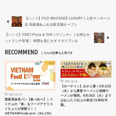
【ハノイ】FUJI MASSAGE LUXURY | 人気マッサージ
店 高級感あふれる新店舗オープン
【ハノイ】VINCI Pizza & Grill（ヴィンチ） | お得なセ
ットランチ登場！ 時間を気にせずイタリアンを
RECOMMEND
生活
HCMCレストラン
2024.06.18
【ホーチミン】みさと宴｜6月12日
（水）から豚骨ラーメンと味噌ラ
2025.06.20
ーメンが発売。6月18日（火）まで
惣菜系保存パン【食べ比べ】｜ベ
はおふたり以上の来店で2杯目半
トナムの「食」をフードアナリス
額。
トちぇりが深堀り！｜
VIETNAMFoodLover（No.150）