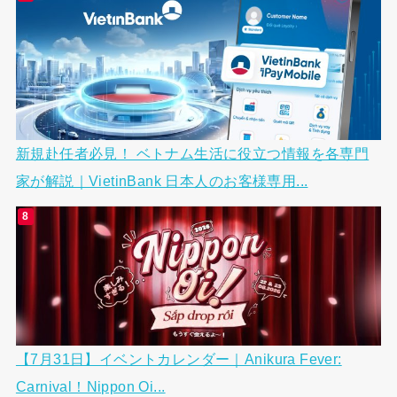
新規赴任者必見！ ベトナム生活に役立つ情報を各専門
家が解説｜VietinBank 日本人のお客様専用...
【7月31日】イベントカレンダー｜Anikura Fever:
Carnival！Nippon Oi...