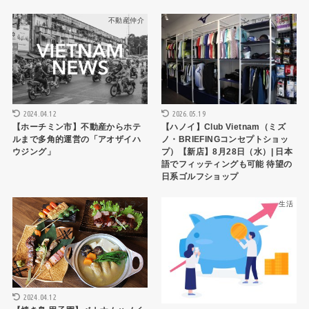
不動産仲介
ショップ・お店
2024.04.12
2026.05.19
【ホーチミン市】不動産からホテ
【ハノイ】Club Vietnam（ミズ
ルまで多角的運営の「アオザイハ
ノ・BRIEFINGコンセプトショッ
ウジング」
プ）【新店】8月28日（水）| 日本
語でフィッティングも可能 待望の
日系ゴルフショップ
ハノイレストラン
生活
2024.04.12