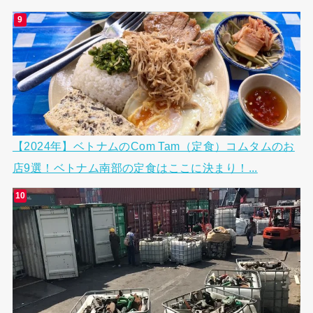
【2024年】ベトナムのCom Tam（定食）コムタムのお
店9選！ベトナム南部の定食はここに決まり！...