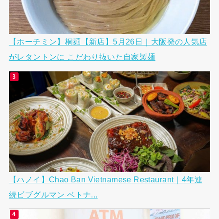
【ホーチミン】桐麺【新店】5月26日｜大阪発の人気店
がレタントンに こだわり抜いた自家製麺
【ハノイ】Chao Ban Vietnamese Restaurant｜4年連
続ビブグルマン ベトナ...