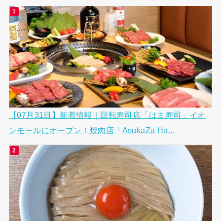
【07月31日】新着情報｜回転寿司店「はま寿司」イオ
ンモールにオープン！焼肉店「AsukaZa Ha...