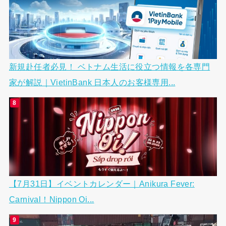
新規赴任者必見！ ベトナム生活に役立つ情報を各専門
家が解説｜VietinBank 日本人のお客様専用...
【7月31日】イベントカレンダー｜Anikura Fever:
Carnival！Nippon Oi...