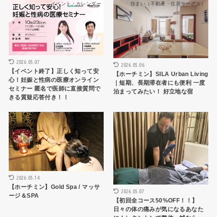
イベント・カレンダー
住まい（不動産・住居サービス）
2026.05.07
2026.05.06
【イベント終了】正しく知って安
【ホーチミン】SILA Urban Living
心！妊娠と性病の医療オンライン
｜短期、長期滞在者にも便利 一度
セミナー 匿名で医師に直接質問で
泊まってみたい！ 好立地な宿
きる質疑応答付き！！
生活
ショップ・お店
2026.05.14
【ホーチミン】Gold Spa / マッサ
2026.05.07
ージ＆SPA
【初回全コース50%OFF！！】
日々の体の痛みが気になるあなた