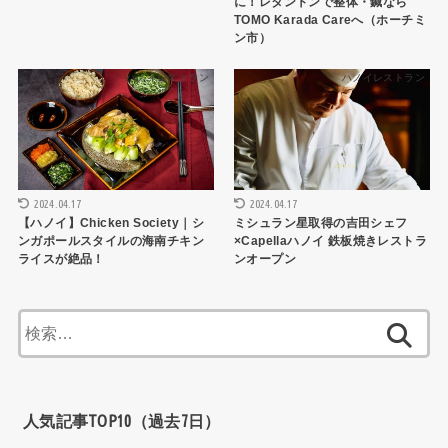
に！レタントンで整体・鍼なら
TOMO Karada Careへ（ホーチミ
ン市）
ハノイレストラン
ハノイレストラン
2024.04.17
2024.04.17
【ハノイ】Chicken Society｜シ
ミシュラン星取得の吉田シェフ
ンガポールスタイルの海南チキン
×Capellaハノイ 鉄板焼きレストラ
ライスが絶品！
ンオープン
検
索:
人気記事TOP10（過去7日）