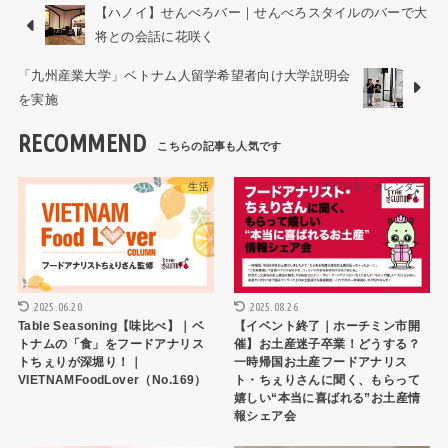
【ハノイ】せんべろバー｜せんべろスタイルのバーで大
将との会話に花咲く
「九州産業大学」ベトナム人留学希望者向け大学説明会
を実施
RECOMMEND
生活
イベント・カレンダー
2025.06.20
2025.08.26
Table Seasoning【味比べ】｜ベ
【イベント終了｜ホーチミン市開
トナムの「食」をフードアナリス
催】お土産迷子卒業！どうする？
トちぇりが深堀り！｜
一時帰国お土産フードアナリス
VIETNAMFoodLover（No.169）
ト・ちぇりさんに聞く、もらって
嬉しい“本当に喜ばれる”お土産情
報シェア会