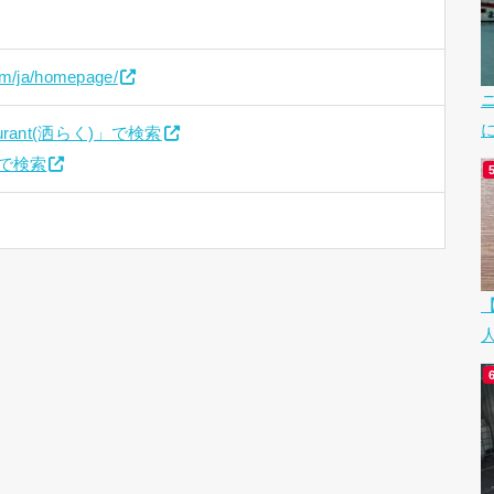
om/ja/homepage/
taurant(洒らく)」で検索
w」で検索