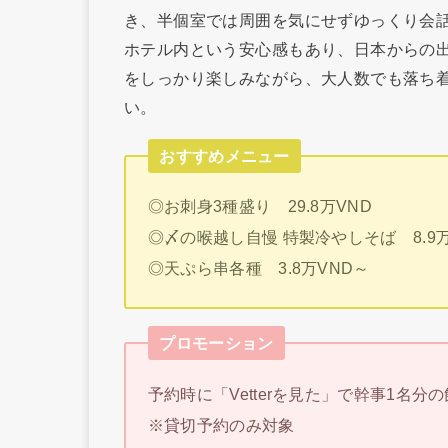
き、半個室では周囲を気にせずゆっくり会
ホテル内という安心感もあり、日本からの
をしっかり楽しみながら、大人数でも落ち
い。
おすすめメニュー
◎お刺身3種盛り 29.8万VND
◎〆の喉越し自慢 特製冷やしそば 8.9万
◎天ぷら串各種 3.8万VND～
プロモーション
予約時に「Vetterを見た」で幹事1名分
※貸切予約のみ対象