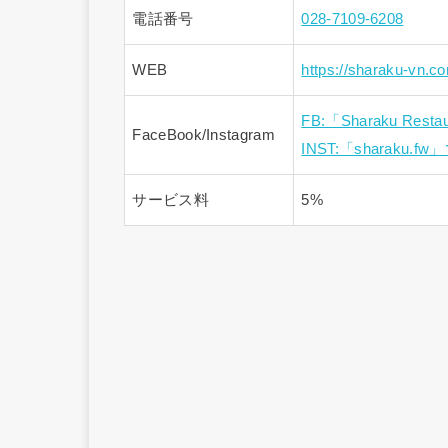
電話番号
028-7109-6208
WEB
https://sharaku-vn.c
FB:「Sharaku Res
FaceBook/Instagram
INST:「sharaku.f
サービス料
5%