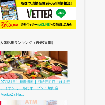
人気記事ランキング（過去7日間）
【07月31日】新着情報｜回転寿司店「はま寿
司」イオンモールにオープン！焼肉店
AsukaZa Ha...