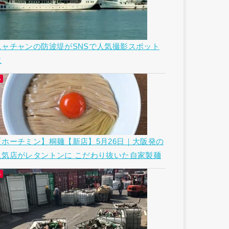
ニャチャンの防波堤がSNSで人気撮影スポット
に
【ホーチミン】桐麺【新店】5月26日｜大阪発の
人気店がレタントンに こだわり抜いた自家製麺