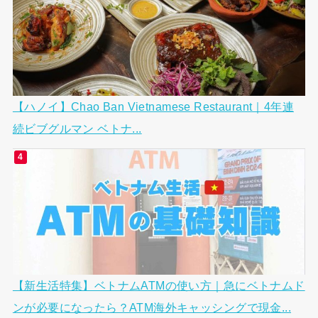
【ハノイ】Chao Ban Vietnamese Restaurant｜4年連
続ビブグルマン ベトナ...
【新生活特集】ベトナムATMの使い方｜急にベトナムド
ンが必要になったら？ATM海外キャッシングで現金...