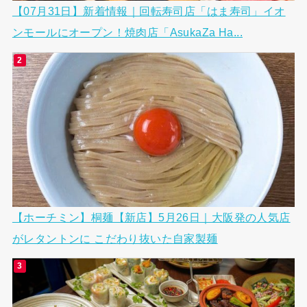
【07月31日】新着情報｜回転寿司店「はま寿司」イオ
ンモールにオープン！焼肉店「AsukaZa Ha...
【ホーチミン】桐麺【新店】5月26日｜大阪発の人気店
がレタントンに こだわり抜いた自家製麺