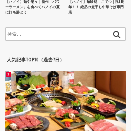
【ハノイ】麺や蘭々｜新作「パワ
【ハノイ】麺喰処 こてつ | 祝1周
ーラーメン」を食べてハノイの夏
年！！ 絶品の煮干し中華そば専門
に打ち勝とう
店
検
索:
人気記事TOP10（過去7日）