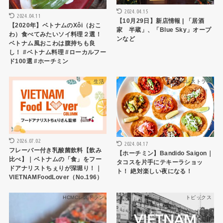
2024.04.15
2024.04.11
【10月29日】新店情報 | 「居酒
【2020年】ベトナムのXôi（おこ
家 半蔵」、「Blue Sky」オープ
わ）食べてみたいソイ料理２選！
ンなど
ベトナム風おこわは腹持ちも良
し！ #ベトナム料理 #ローカルフー
ド100選 #ホーチミン
生活
HCMCレストラン
2026.07.02
2024.04.17
フレーバー付き乳酸菌飲料【飲み
【ホーチミン】Bandido Saigon｜
比べ】｜ベトナムの「食」をフー
タコスを片手にテキーラショッ
ドアナリストちぇりが深堀り！｜
ト！ 絶対楽しい夜になる！
VIETNAMFoodLover（No.196）
HCMCレストラン
トピックス