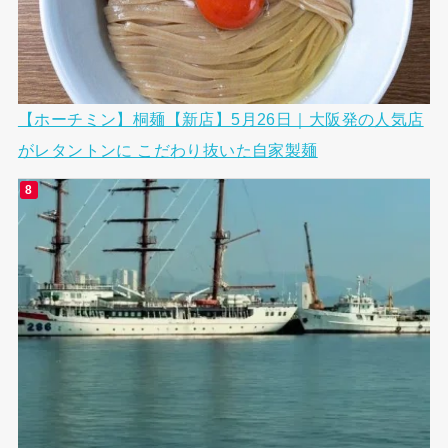
【ホーチミン】桐麺【新店】5月26日｜大阪発の人気店
がレタントンに こだわり抜いた自家製麺