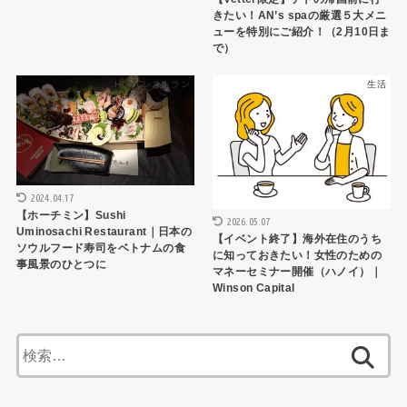
きたい！AN’s spaの厳選５大メニ
ューを特別にご紹介！（2月10日ま
で）
HCMCレストラン
生活
2024.04.17
【ホーチミン】Sushi
2026.05.07
Uminosachi Restaurant｜日本の
【イベント終了】海外在住のうち
ソウルフード寿司をベトナムの食
に知っておきたい！女性のための
事風景のひとつに
マネーセミナー開催（ハノイ）｜
Winson Capital
検
索: