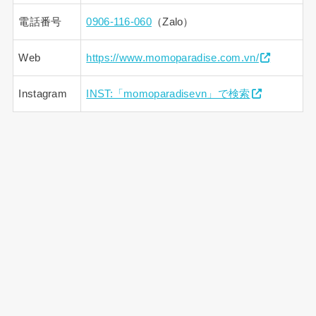
電話番号
0906-116-060
（Zalo）
Web
https://www.momoparadise.com.vn/
Instagram
INST:「momoparadisevn」で検索