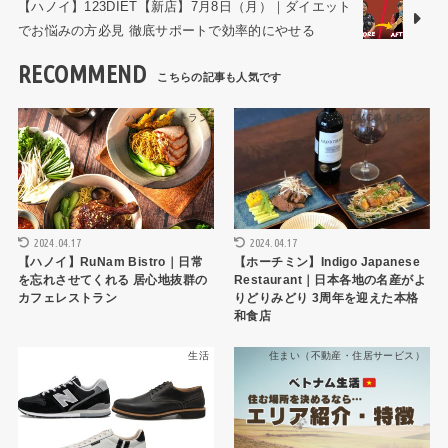
【ハノイ】123DIET【新店】7月8日（月）｜ダイエット
でお悩みの方必見 徹底サポートで効率的にやせる
RECOMMEND
ハノイレストラン
HCMCレストラン
2024.04.17
2024.04.17
【ハノイ】RuNam Bistro｜日常
【ホーチミン】Indigo Japanese
を忘れさせてくれる 居心地抜群の
Restaurant｜日本各地の名産がよ
カフェレストラン
りどりみどり 3周年を迎えた本格
和食店
生活
住まい（不動産・住居サービス）