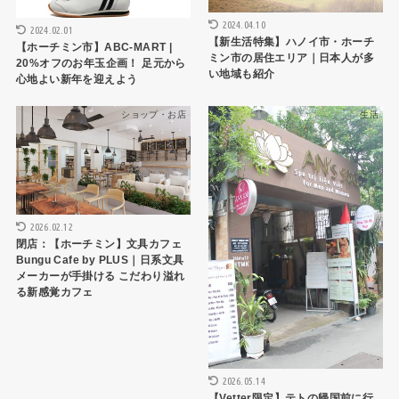
2024.04.10
2024.02.01
【新生活特集】ハノイ市・ホーチ
【ホーチミン市】ABC-MART |
ミン市の居住エリア｜日本人が多
20%オフのお年玉企画！ 足元から
い地域も紹介
心地よい新年を迎えよう
ショップ・お店
生活
2026.02.12
閉店：【ホーチミン】文具カフェ
Bungu Cafe by PLUS｜日系文具
メーカーが手掛ける こだわり溢れ
る新感覚カフェ
2026.05.14
【Vetter限定】テトの帰国前に行