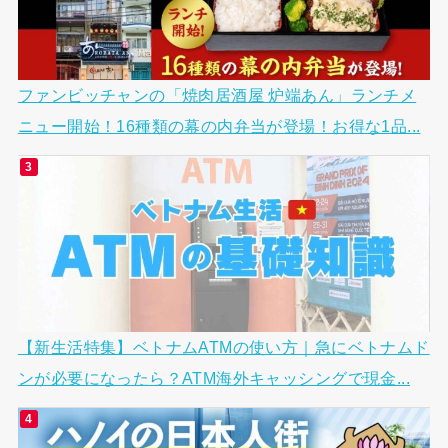
ファンビッチャンの「焼肉居酒屋 炉端あん」ランチメ
ニュー開始！16種類の幕の内弁当が登場！お得な1品...
【新生活特集】ベトナムATMの使い方｜急にベトナムド
ンが必要になったら？ATM海外キャッシングで現金...