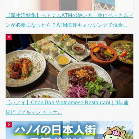
【新生活特集】ベトナムATMの使い方｜急にベトナムド
ンが必要になったら？ATM海外キャッシングで現金...
【ハノイ】Chao Ban Vietnamese Restaurant｜4年連
続ビブグルマン ベトナ...