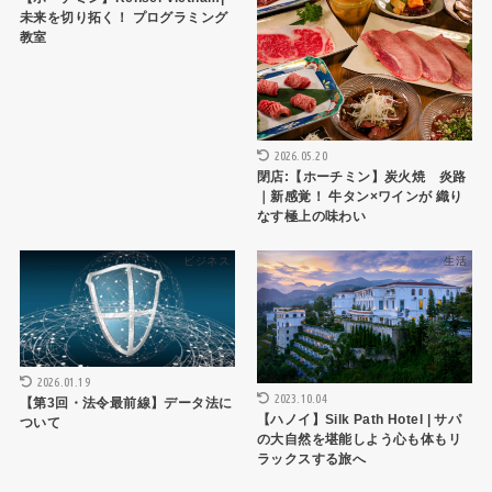
未来を切り拓く！ プログラミング
教室
2026.05.20
閉店:【ホーチミン】炭火焼 炎路
｜新感覚！ 牛タン×ワインが 織り
なす極上の味わい
ビジネス
生活
2026.01.19
2023.10.04
【第3回・法令最前線】データ法に
【ハノイ】Silk Path Hotel | サパ
ついて
の大自然を堪能しよう心も体もリ
ラックスする旅へ