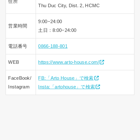
住所
Thu Duc City, Dist. 2, HCMC
9:00−24:00
営業時間
土日：8:00−24:00
電話番号
0866-188-801
WEB
https://www.arto-house.com/
FaceBook/
FB:「Arto House」で検索
Instagram
Insta:「artohouse」で検索