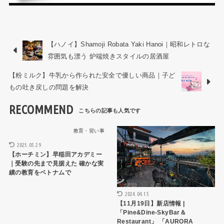
【ハノイ】Shamoji Robata Yaki Hanoi｜昭和レトロな
雰囲気も漂う 炉端焼きスタイルの居酒屋
【粉ミルク】牛乳から作られた安全で優しい商品｜子ど
もの吐き戻しの問題を解決
RECOMMEND
教育・習い事
ショップ・お店
2025.05.29
【ホーチミン】早稲田アカデミー
｜受験の先まで見据えた 確かな実
績の教育をベトナムで
2024.04.15
【11月19日】新店情報 |
「Pine&Dine-SkyBar＆
Restaurant」 「AURORA