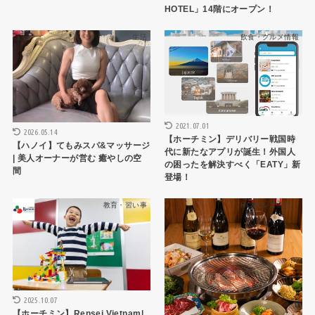
HOTEL」14階にオープン！
生活
飲食・グルメ情報
2021.07.01
2026.05.14
【ホーチミン】デリバリー戦国時
【ハノイ】てもみスパ&マッサージ
代に新たなアプリが誕生！外国人
| 美人オーナーが営む 癒やしの空
の困ったを解決すべく「EATY」新
間
登場！
教育・習い事
HCMCレストラン
2025.10.07
【ホーチミン】Rensei Vietnam|