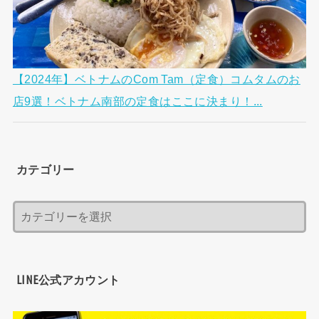
【2024年】ベトナムのCom Tam（定食）コムタムのお
店9選！ベトナム南部の定食はここに決まり！...
カテゴリー
LINE公式アカウント