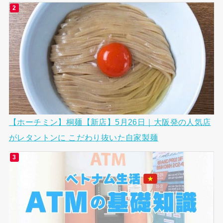
【ホーチミン】桐麺【新店】5月26日｜大阪発の人気店
がレタントンに こだわり抜いた自家製麺