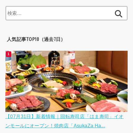
検
索:
人気記事TOP10（過去7日）
【07月31日】新着情報｜回転寿司店「はま寿司」イオ
ンモールにオープン！焼肉店「AsukaZa Ha...