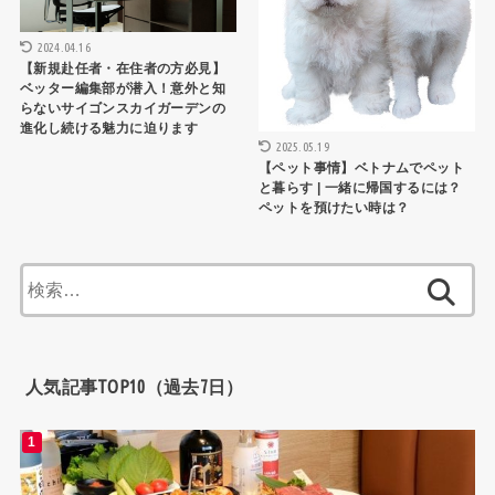
2024.04.16
【新規赴任者・在住者の方必見】
ベッター編集部が潜入！意外と知
らないサイゴンスカイガーデンの
進化し続ける魅力に迫ります
2025.05.19
【ペット事情】ベトナムでペット
と暮らす | 一緒に帰国するには？
ペットを預けたい時は？
検
索:
人気記事TOP10（過去7日）