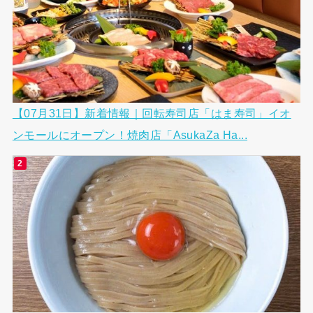
【07月31日】新着情報｜回転寿司店「はま寿司」イオ
ンモールにオープン！焼肉店「AsukaZa Ha...