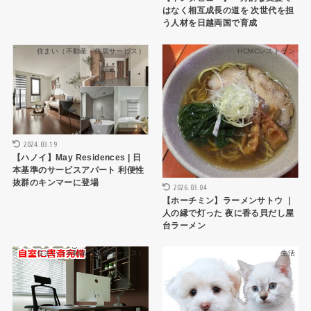
はなく相互成長の道を 次世代を担
う人材を日越両国で育成
住まい（不動産・住居サービス）
HCMCレストラン
2024.03.19
【ハノイ】May Residences | 日
本基準のサービスアパート 利便性
抜群のキンマーに登場
2026.03.04
【ホーチミン】ラーメンサトウ ｜
人の縁で灯った 夜に香る貝だし屋
台ラーメン
住まい（不動産・住居サービス）
生活