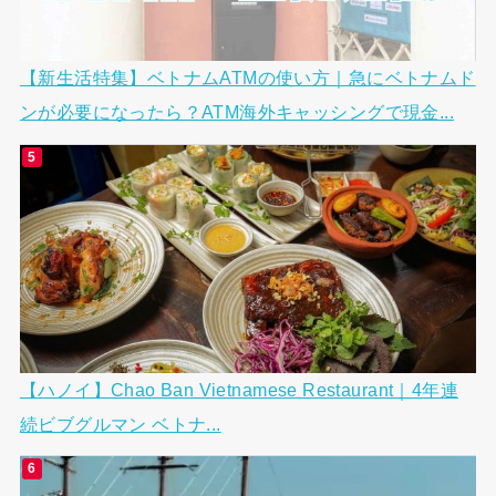
【新生活特集】ベトナムATMの使い方｜急にベトナムド
ンが必要になったら？ATM海外キャッシングで現金...
【ハノイ】Chao Ban Vietnamese Restaurant｜4年連
続ビブグルマン ベトナ...