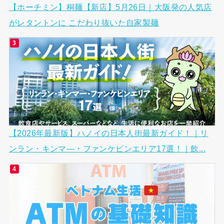
【ホーチミン】桐麺【新店】5月26日｜大阪発の人気店
がレタントンに こだわり抜いた自家製麺
【2026年最新版】ハノイの日本人街最新ガイド！｜リ
ンラン・キンマ―・ファンケビンエリア17選！｜飲...