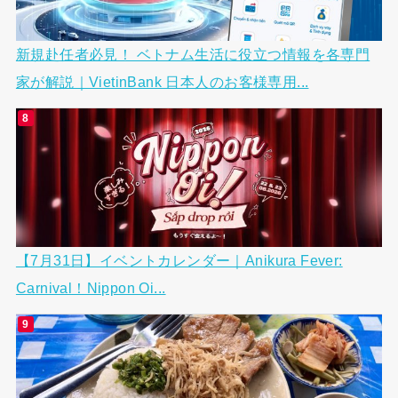
新規赴任者必見！ ベトナム生活に役立つ情報を各専門
家が解説｜VietinBank 日本人のお客様専用...
【7月31日】イベントカレンダー｜Anikura Fever:
Carnival！Nippon Oi...