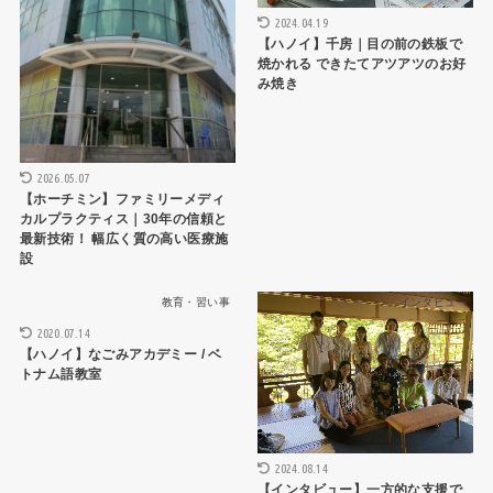
2024.04.19
【ハノイ】千房｜目の前の鉄板で
焼かれる できたてアツアツのお好
み焼き
2026.05.07
【ホーチミン】ファミリーメディ
カルプラクティス｜30年の信頼と
最新技術！ 幅広く質の高い医療施
設
教育・習い事
インタビュー
2020.07.14
【ハノイ】なごみアカデミー / ベ
トナム語教室
2024.08.14
【インタビュー】一方的な支援で