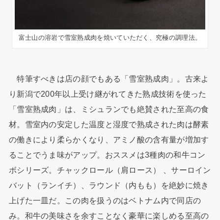
富士山の溶岩で雪室熟成肉を焼いていただく、究極の調理法。
特筆すべきは店の顔でもある「雪室熟成肉」。古来よ
り新潟で200年以上受け継がれてきた熟成技術を使った
「雪室熟成肉」は、ミシュランでも絶賛された至高の食
材。雪室内の安定した温度と湿度で熟成された肉は酵素
の働きにより柔らかくなり、アミノ酸の含有量が増加す
ることでうま味がアップ。おススメは3種肉の和牛コン
ボシリーズ。チャックロール（肩ロース） 、サーロイン
バット（ランイチ）、ラウンド（内もも）を絶妙に焼き
上げた一皿だ。この肉を扱うのはベトナム内で同店の
み。和牛の美味さを余すことなく豪華に楽しめる至高の