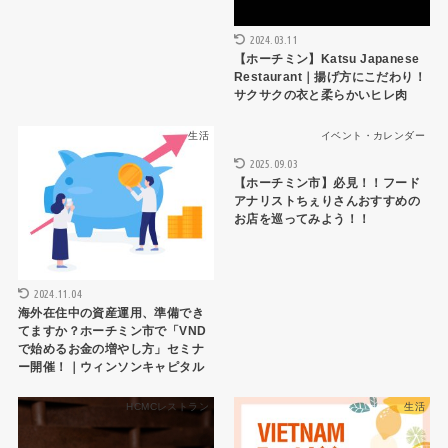
2024.03.11
【ホーチミン】Katsu Japanese
Restaurant｜揚げ方にこだわり！
サクサクの衣と柔らかいヒレ肉
生活
イベント・カレンダー
2025.09.03
【ホーチミン市】必見！！フード
アナリストちぇりさんおすすめの
お店を巡ってみよう！！
2024.11.04
海外在住中の資産運用、準備でき
てますか？ホーチミン市で「VND
で始めるお金の増やし方」セミナ
ー開催！｜ウィンソンキャピタル
HCMCレストラン
生活