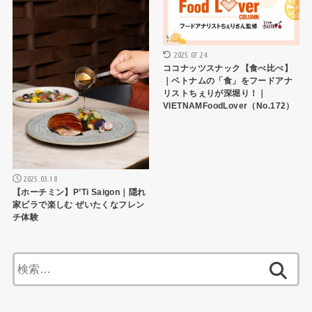
2025.07.24
ココナッツスナック【食べ比べ】
｜ベトナムの「食」をフードアナ
リストちぇりが深堀り！｜
VIETNAMFoodLover（No.172）
2025.03.18
【ホーチミン】P’Ti Saigon｜隠れ
家ビラで楽しむ ぜいたくなフレン
チ体験
検
索: