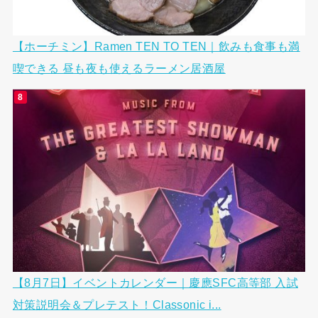
【ホーチミン】Ramen TEN TO TEN｜飲みも食事も満
喫できる 昼も夜も使えるラーメン居酒屋
【8月7日】イベントカレンダー｜慶應SFC高等部 入試
対策説明会＆プレテスト！Classonic i...