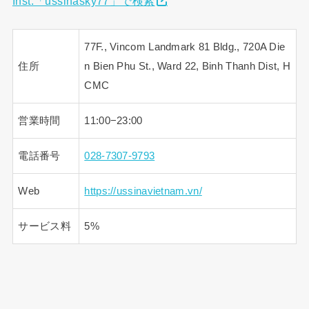
Inst:「ussinasky77」で検索
77F., Vincom Landmark 81 Bldg., 720A Die
住所
n Bien Phu St., Ward 22, Binh Thanh Dist, H
CMC
営業時間
11:00−23:00
電話番号
028-7307-9793
Web
https://ussinavietnam.vn/
サービス料
5%