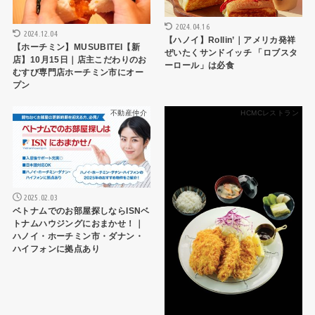
2024.04.16
2024.12.04
【ハノイ】Rollin’｜アメリカ発祥
【ホーチミン】MUSUBITEI【新
ぜいたくサンドイッチ 「ロブスタ
店】10月15日｜店主こだわりのお
ーロール」は必食
むすび専門店ホーチミン市にオー
プン
不動産仲介
HCMCレストラン
2025.02.03
ベトナムでのお部屋探しならISNベ
トナムハウジングにおまかせ！｜
ハノイ・ホーチミン市・ダナン・
ハイフォンに拠点あり