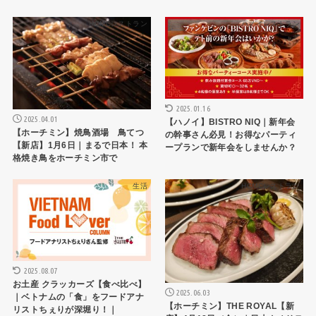
HCMCレストラン
ハノイレストラン
2025.01.16
2025.04.01
【ハノイ】BISTRO NIQ｜新年会
【ホーチミン】焼鳥酒場 鳥てつ
の幹事さん必見！お得なパーティ
【新店】1月6日｜まるで日本！ 本
ープランで新年会をしませんか？
格焼き鳥をホーチミン市で
生活
HCMCレストラン
2025.08.07
お土産 クラッカーズ【食べ比べ】
2025.06.03
｜ベトナムの「食」をフードアナ
【ホーチミン】THE ROYAL【新
リストちぇりが深堀り！｜