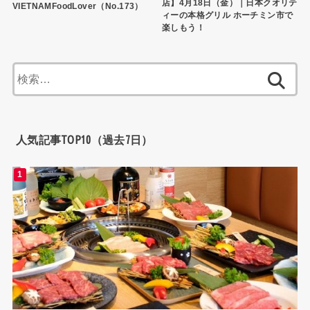
店】4月18日（金）｜日本クオリテ
VIETNAMFoodLover（No.173）
ィーの本格グリル ホーチミン市で
楽しもう！
検
索:
人気記事TOP10（過去7日）