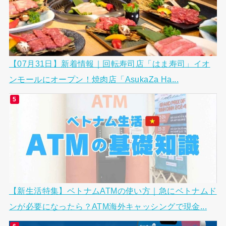
【07月31日】新着情報｜回転寿司店「はま寿司」イオ
ンモールにオープン！焼肉店「AsukaZa Ha...
【新生活特集】ベトナムATMの使い方｜急にベトナムド
ンが必要になったら？ATM海外キャッシングで現金...