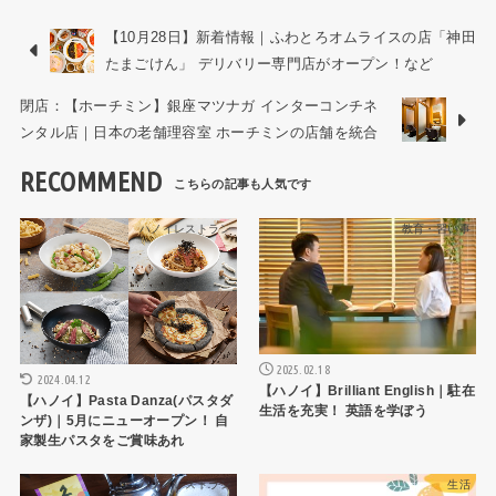
【10月28日】新着情報｜ふわとろオムライスの店「神田
たまごけん」 デリバリー専門店がオープン！など
閉店：【ホーチミン】銀座マツナガ インターコンチネ
ンタル店｜日本の老舗理容室 ホーチミンの店舗を統合
RECOMMEND
ハノイレストラン
教育・習い事
2025.02.18
2024.04.12
【ハノイ】Brilliant English｜駐在
【ハノイ】Pasta Danza(パスタダ
生活を充実！ 英語を学ぼう
ンザ)｜5月にニューオープン！ 自
家製生パスタをご賞味あれ
ハノイレストラン
生活