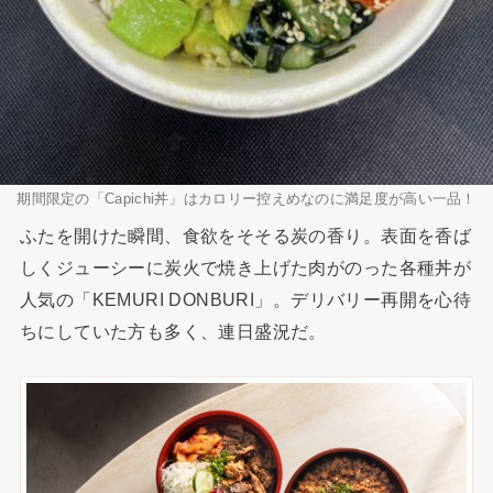
期間限定の「Capichi丼」はカロリー控えめなのに満足度が高い一品！
ふたを開けた瞬間、食欲をそそる炭の香り。表面を香ば
しくジューシーに炭火で焼き上げた肉がのった各種丼が
人気の「KEMURI DONBURI」。デリバリー再開を心待
ちにしていた方も多く、連日盛況だ。