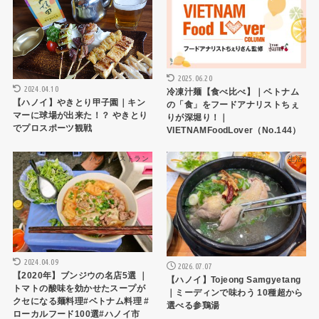
2025.06.20
2024.04.10
冷凍汁麺【食べ比べ】｜ベトナム
【ハノイ】やきとり甲子園｜キン
の「食」をフードアナリストちぇ
マーに球場が出来た！？ やきとり
りが深堀り！｜
でプロスポーツ観戦
VIETNAMFoodLover（No.144）
ハノイレストラン
生活
2024.04.09
2026.07.07
【2020年】ブンジウの名店5選 ｜
【ハノイ】Tojeong Samgyetang
トマトの酸味を効かせたスープが
｜ミーディンで味わう 10種超から
クセになる麺料理#ベトナム料理 #
選べる参鶏湯
ローカルフード100選#ハノイ市