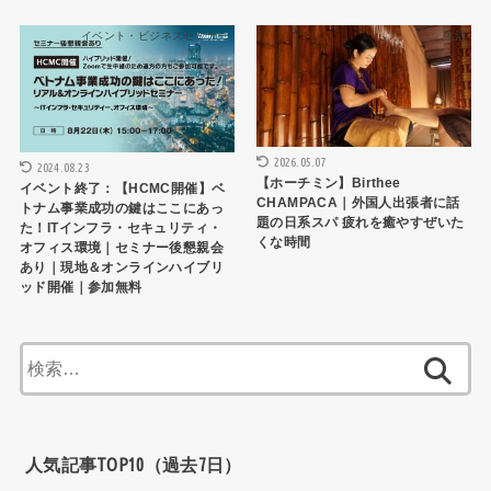
イベント・ビジネスセミナー
生活
2026.05.07
2024.08.23
【ホーチミン】Birthee
イベント終了：【HCMC開催】ベ
CHAMPACA｜外国人出張者に話
トナム事業成功の鍵はここにあっ
題の日系スパ 疲れを癒やすぜいた
た！ITインフラ・セキュリティ・
くな時間
オフィス環境｜セミナー後懇親会
あり｜現地＆オンラインハイブリ
ッド開催｜参加無料
検
索:
人気記事TOP10（過去7日）