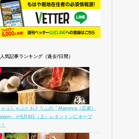
人気記事ランキング（過去7日間）
しゃぶしゃぶとおとうふの「Mameya（豆家）
Saigon」が8月8日（土）レタントンにオープ
ン！