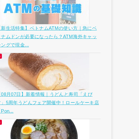
【新生活特集】ベトナムATMの使い方｜急にベ
トナムドンが必要になったら？ATM海外キャッ
ングで現金...
【08月07日】新着情報｜うどんと寿司「えび
す」5周年うどんフェア開催中！ロールケーキ店
Pon...