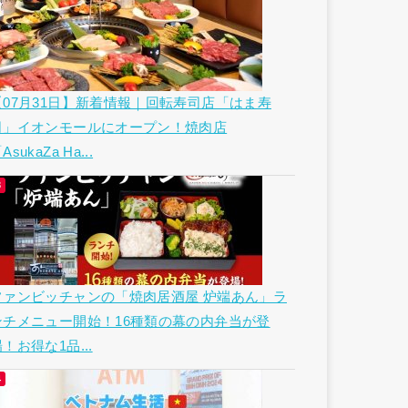
【07月31日】新着情報｜回転寿司店「はま寿
司」イオンモールにオープン！焼肉店
AsukaZa Ha...
ファンビッチャンの「焼肉居酒屋 炉端あん」ラ
ンチメニュー開始！16種類の幕の内弁当が登
！お得な1品...