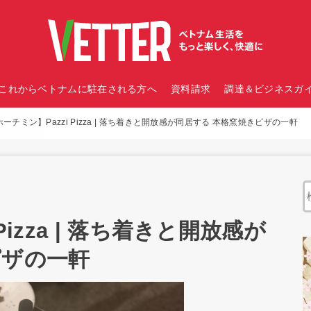
これからベトナムに駐在される方へ
資料請求
調達＆ビジネスガイ
ホーチミン】Pazzi Pizza | 落ち着きと開放感が同居する 本格窯焼きピザの一軒
Pizza | 落ち着きと開放感が
ピザの一軒