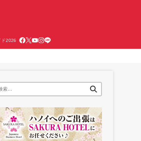
ド2026
検
索: