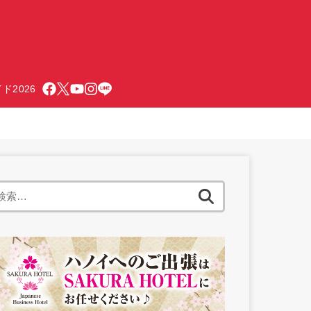
ド2026
検
索: