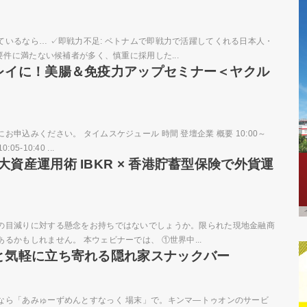
いるなら… ✓即戦力不足: ベトナムで即戦力で活躍してくれる日本人・
要件に満たない候補者が多く、慎重に採用した...
レイに！美腸＆免疫力アップセミナー＜ヤクル
込みください。 タイムスケジュール 時間 登壇企業 概要 10:00～
-10:40 ...
資産運用術 IBKR × 香港貯蓄型保険で外貨運
の目減りに対する懸念をお持ちではないでしょうか。限られた現地金融商
かもしれません。 本ウェビナーでは、 ①世界中...
と気軽に立ち寄れる隠れ家スナックバー
なら「あみゅーずめんとすなっく 場末」で。キンマ―トゥオンのサービ