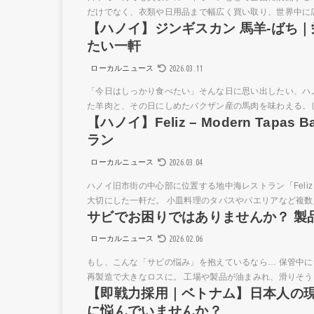
だけでなく、衣類や日用品まで幅広く買い取り、世界中に広
【ハノイ】ジンギスカン 馬羊-ばち
たい一軒
2026.03.11
ローカルニュース
「今日はしっかり食べたい」そんな日に思い出したい、ハ
た羊肉と、その日にしめたバクザン産の馬肉を味わえる。し
【ハノイ】Feliz – Modern Ta
ラン
2026.03.04
ローカルニュース
ハノイ旧市街の中心部に位置する地中海レストラン「Feliz –
大切にした一軒だ。 小皿料理のタパスやパエリアなど複数人
サビでお困りではありませんか？ 製
2026.02.06
ローカルニュース
もし、こんな「サビの悩み」を抱えているなら… 保管中に
再製造で大きなロスに。 工場や製品が油まみれ、滑りそう。
【即戦力採用｜ベトナム】日本人の
に悩んでいませんか？