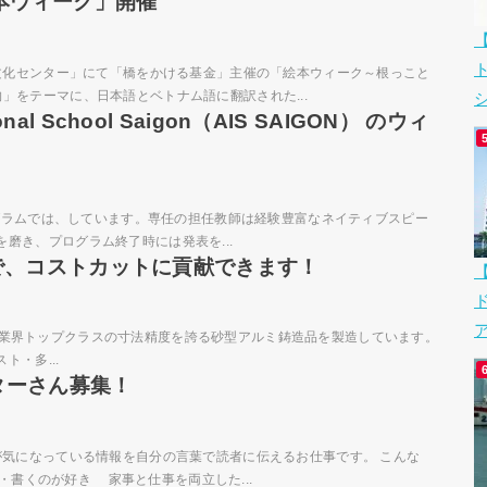
本ウィーク」開催
報文化センター」にて「橋をかける基金」主催の「絵本ウィーク～根っこと
」をテーマに、日本語とベトナム語に翻訳された...
シ
onal School Saigon（AIS SAIGON） のウィ
グラムでは、しています。専任の担任教師は経験豊富なネイティブスピー
磨き、プログラム終了時には発表を...
で、コストカットに貢献できます！
ア
am Co. Ltdは、業界トップクラスの寸法精度を誇る砂型アルミ鋳造品を製造しています。
・多...
ターさん募集！
が気になっている情報を自分の言葉で読者に伝えるお仕事です。 こんな
む・書くのが好き 家事と仕事を両立した...