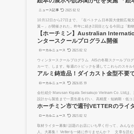
絵本の展示や読み聞かせを実施 「絵
2025.02.12
ニュース記事
10月12日から27日まで、「在ベトナム日本国大使館広
翼～」が開催された。昨年に続き2回目となる今回は「動物
【ホーチミン】Australian Internati
ンタースクールプログラム開催
2025.02.12
ローカルニュース
ウィンタースクールプログラム AISの冬期スクールプロ
カーで、します。毎週のトピックを通してこれらのスキルを
アルミ鋳造品！ダイカスト金型不要
2026.05.19
ローカルニュース
会社紹介 Marusan Kigata Seisakujo Vietn
設計から製造まで一貫生産を行い、高精度・短納期・低コスト
ホーチミン市で週刊VETTERのライ
2025.02.12
ローカルニュース
取材ライター募集! 話題のお店にいち早く行って、みんな
人、大募集！ Vetterを一緒に作りませんか？ 文章を読