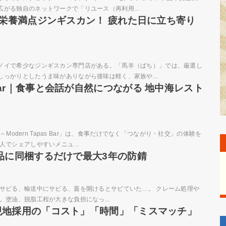
がる独自のネットワークで「リユース（再利用...
｜栄養満点ジンギスカン！ 疲れた日に立ち寄り
ノイで希少なジンギスカン専門店がある。「馬羊（ばち）」では、厳選し
っかりとしたうま味がありながら後味は軽く、家族や...
pas Bar｜食事と会話が自然につながる 地中海レスト
 Modern Tapas Bar」は、食事だけでなく「つながり・社交」の体験を
でシェアしやすいメニュ...
品に同梱するだけで最大3年の防錆
サビる、輸送中にサビる、蓋を開けるとサビていた…。 クレーム処理や
塗油、脱脂工程が大きな負担になっ...
現地採用の「コスト」「時間」「ミスマッチ」