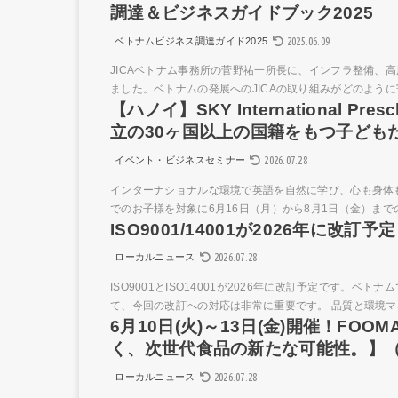
調達＆ビジネスガイドブック2025
2025.06.09
ベトナムビジネス調達ガイド2025
JICAベトナム事務所の菅野祐一所長に、インフラ整備、
ました。ベトナムの発展へのJICAの取り組みがどのように寄
【ハノイ】SKY International P
立の30ヶ国以上の国籍をもつ子ども
2026.07.28
イベント・ビジネスセミナー
インターナショナルな環境で英語を自然に学び、心も身体も
でのお子様を対象に6月16日（月）から8月1日（金）まで
ISO9001/14001が2026年に改
2026.07.28
ローカルニュース
ISO9001とISO14001が2026年に改訂予定です。
て、今回の改訂への対応は非常に重要です。 品質と環境マネ
6月10日(火)～13日(金)開催！FOO
く、次世代食品の新たな可能性。】
2026.07.28
ローカルニュース