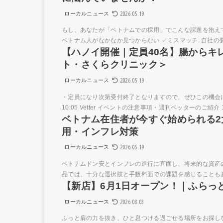
2026.05.19
ローカルニュース
もし、あなたが「ベトナムでの採用」でこんな課題を抱えて
ベトナム人がなかなか見つからない ✓ミスマッチ: 自社の
【ハノイ開催｜定員40名】腸からキ
ト・さくらクリニック＞
2026.05.19
ローカルニュース
・定員になり次第受付終了となりますので、ぜひこの機会にお申
10:05 Vetter イベントの注意事項・週刊ベッターのご紹介 10:05
ベトナム在住者が今すぐ始められる2大
用・インフレ対策
2026.05.19
ローカルニュース
ベトナムドン安とインフレの進行に直面し、将来的な資産
品では、十分な選択肢と手数料面での課題を感じることもある
【新店】6月1日オープン！｜ふらっ
2026.08.03
ローカルニュース
ふっと肩の力を抜き、ひと息つける過ごせる場所をお探し