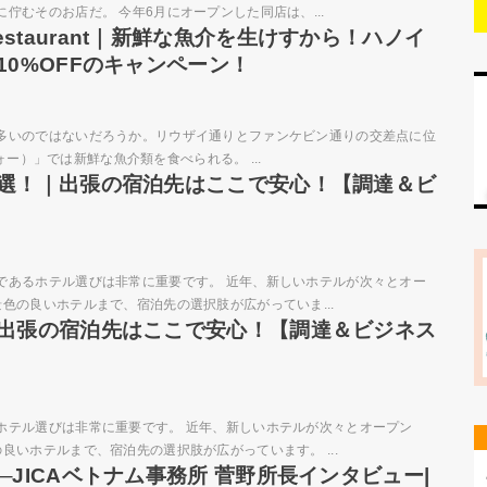
むそのお店だ。 今年6月にオープンした同店は、...
d Restaurant｜新鮮な魚介を生けすから！ハノイ
0%OFFのキャンペーン！
多いのではないだろうか。リウザイ通りとファンケビン通りの交差点に位
フォー）」では新鮮な魚介類を食べられる。 ...
8選！｜出張の宿泊先はここで安心！【調達＆ビ
であるホテル選びは非常に重要です。 近年、新しいホテルが次々とオー
色の良いホテルまで、宿泊先の選択肢が広がっていま...
｜出張の宿泊先はここで安心！【調達＆ビジネス
ホテル選びは非常に重要です。 近年、新しいホテルが次々とオープン
いホテルまで、宿泊先の選択肢が広がっています。 ...
JICAベトナム事務所 菅野所長インタビュー|