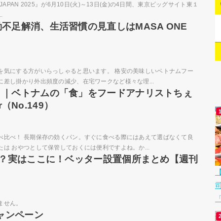
OOMA JAPAN 2025』が6月10日(火)～13日(金)の4日間、東京ビッグサイト東１
.
不足解消、生活習慣の見直しはMASA ONE
を気にする方がいらっしゃると思います。 格安の美味しいベトナムフー
差し掛かり外出頻度の減少、在宅ワークなど様々な理...
】｜ベトナムの「食」をフードアナリストちぇ
（No.149）
べ比べ！ 長期保存の効くパン。すぐに食べる際にはあえて選ばなくて良
は おやつとして保管しておくには便利ですよね。か...
る？実はここに！ベッター設置個所まとめ【週刊
「
ません。
ャンペーン