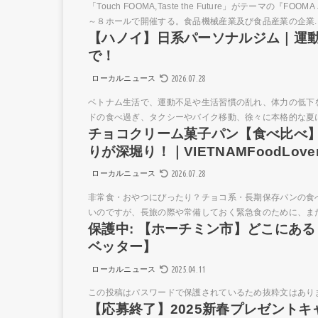
「Touch FOOMA,Taste the Future」がテーマの『F
～８ホールで開催する。食品機械産業及び食品産業の企業..
【ハノイ】日系パーソナルジム｜運動
で！
2026.07.28
ローカルニュース
ベトナム生活で、運動不足や生活習慣の乱れ、体力の低下
ドの食べ過ぎ、タクシーやバイク移動、徐々に本格的な夏に
チョコクリーム菓子パン【食べ比べ
りが深堀り！｜VIETNAMFoodLover
2026.07.28
ローカルニュース
非常食・おやつにぴったり？チョコ系・長期保存パンの食
いのですが、長旅の際や常備しておく緊急食のために、また
保護中: 【ホーチミン市】どこにあ
ベッター】
2025.04.11
ローカルニュース
この投稿はパスワードで保護されているため抜粋文はあり
【応募終了】2025新春プレゼントキ