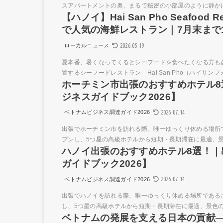
スアパートメントの奥、まるで秘密の小部屋のように静かに佇
【ハノイ】Hai San Pho Seafoo
で人気の海鮮レストラン｜7月末まで1
2026.05.19
ローカルニュース
夏本番、暑くなってくるとシーフードを食べたくなる方も
置するシーフードレストラン「Hai San Pho（ハイサン
ホーチミン市出張のおすすめホテル
ジネスガイドブック2026】
2026.07.14
ベトナムビジネス調達ガイド2026
出張でホーチミン市を訪れる際、唯一ゆっくり休める場所
プンし、5つ星の高級ホテルから短期・長期滞在に最適、景
ハノイ出張のおすすめホテル8選！
ガイドブック2026】
2026.07.14
ベトナムビジネス調達ガイド2026
出張でハノイを訪れる際、唯一ゆっくり休める場所である
し、5つ星の高級ホテルから短期・長期滞在に最適、景色の良
ベトナムの発展を支える日本の貢献──