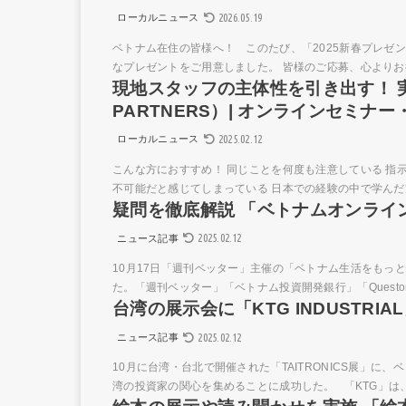
2026.05.19
ローカルニュース
ベトナム在住の皆様へ！ このたび、「2025新春プレゼ
なプレゼントをご用意しました。 皆様のご応募、心よりお待
現地スタッフの主体性を引き出す！ 
PARTNERS）| オンラインセミナ
2025.02.12
ローカルニュース
こんな方におすすめ！ 同じことを何度も注意している 指
不可能だと感じてしまっている 日本での経験の中で学んだ
疑問を徹底解説 「ベトナムオンライ
2025.02.12
ニュース記事
10月17日「週刊ベッター」主催の「ベトナム生活をもっ
た。「週刊ベッター」「ベトナム投資開発銀行」「Questor Capit
台湾の展示会に「KTG INDUSTRIA
2025.02.12
ニュース記事
10月に台湾・台北で開催された「TAITRONICS展」
湾の投資家の関心を集めることに成功した。 「KTG」は、「