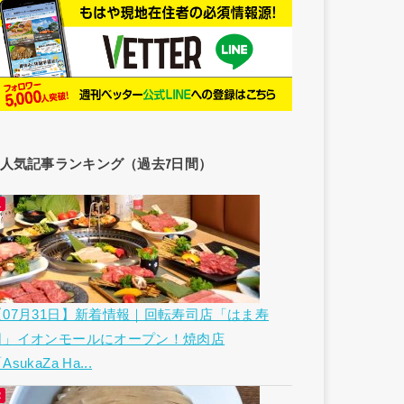
人気記事ランキング（過去7日間）
【07月31日】新着情報｜回転寿司店「はま寿
司」イオンモールにオープン！焼肉店
AsukaZa Ha...