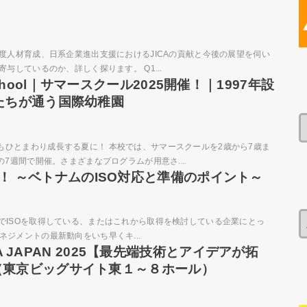
高度人材育成、日系企業進出支援におけるJICAの貢献と今後の展望を伺い
与しているのか、詳しく探ります。 Q1...
reschool｜サマースクール2025開催！｜1997年設
たちが通う国際幼稚園
ひとまわり成長する夏に！ 本校では、サマースクールを2歳から7歳ま
の7週間で開催。さまざまなプログラムが用意さ...
訂予定！ ～ベトナムのISO対応と準備のポイント～
ベトナムでISOを取得している、またはこれから取得を検討している企業にとっ
ジメントの最新動向をいち早くキ...
MA JAPAN 2025【最先端技術とアイデアが拓
（東京ビッグサイト東１～８ホール）