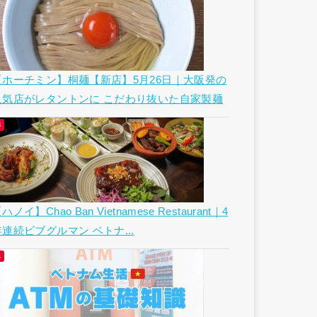
【ホーチミン】桐麺【新店】5月26日｜大阪発の
人気店がレタントンに こだわり抜いた自家製麺
ハノイ】Chao Ban Vietnamese Restaurant｜4
年連続ビブグルマン ベトナ...