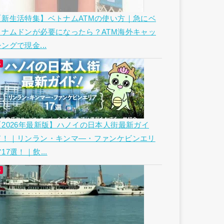
【新生活特集】ベトナムATMの使い方｜急にベ
トナムドンが必要になったら？ATM海外キャッ
ングで現金...
【2026年最新版】ハノイの日本人街最新ガイ
ド！｜リンラン・キンマ―・ファンケビンエリ
17選！｜飲...