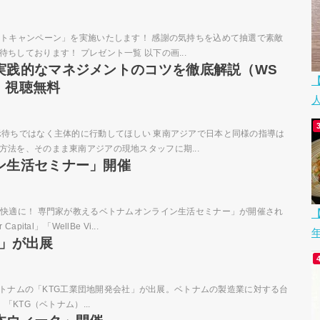
ントキャンペーン」を実施いたします！ 感謝の気持ちを込めて抽選で素敵
ちしております！ プレゼント一覧 以下の画...
実践的なマネジメントのコツを徹底解説（WS
ー・視聴無料
示待ちではなく主体的に行動してほしい 東南アジアで日本と同様の指導は
方法を、そのまま東南アジアの現地スタッフに期...
ン生活セミナー」開催
と快適に！ 専門家が教えるベトナムオンライン生活セミナー」が開催され
【
al」「WellBe Vi...
L」が出展
に、ベトナムの「KTG工業団地開発会社」が出展。ベトナムの製造業に対する台
KTG（ベトナム）...