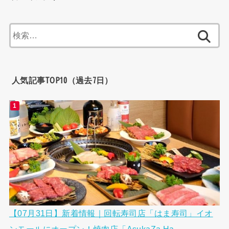
検
索:
人気記事TOP10（過去7日）
【07月31日】新着情報｜回転寿司店「はま寿司」イオ
ンモールにオープン！焼肉店「AsukaZa Ha...