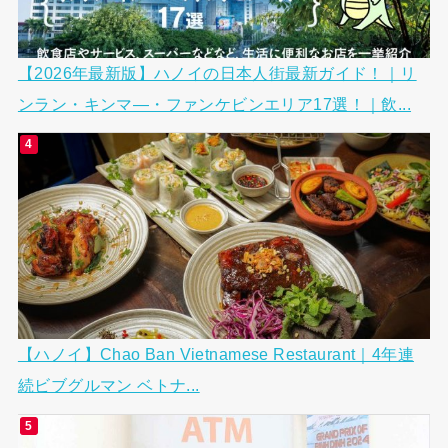
【2026年最新版】ハノイの日本人街最新ガイド！｜リ
ンラン・キンマ―・ファンケビンエリア17選！｜飲...
【ハノイ】Chao Ban Vietnamese Restaurant｜4年連
続ビブグルマン ベトナ...