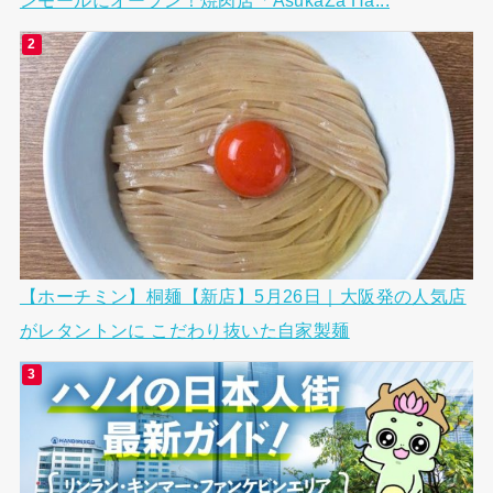
【ホーチミン】桐麺【新店】5月26日｜大阪発の人気店
がレタントンに こだわり抜いた自家製麺