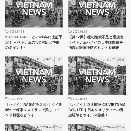
2026.07.28
2025.02.12
ISO9001/14001が2026年に改訂予
【第12回】瞳の酸素不足と眼疾患
定！ ～ベトナムのISO対応と準備
｜ベトナムハノイの日本国際眼科
のポイント～
病院が眼病予防のヒントを解説！
ローカルニュース
ショップ・お店
2025.02.11
2025.02.11
【ハノイ】RASM(ラスム)｜タイ湖
【ハノイ】ID SERVICE VIETNAM
畔の一軒家レストランで美しいイ
CO., LTD｜日本クオリティーの害
ンド料理をどうぞ
虫駆除とウイルス除菌！！
ローカルニュース
ローカルニュース