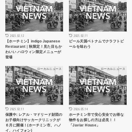
2025.02.12
2025.02.11
【ホーチミン】indigo Japanese
ビール天国ベトナムでクラフトビ
Restaurant｜秋限定！見た目もか
ールを味わう
わいい ハロウィン限定メニューが
登場
ローカルニュース
ローカルニュース
2025.02.11
2026.05.14
保護中: レアル・マドリード財団の
ホーチミン市で安心安全でお得な
お子様向けサッカークリニックが
物件をお探しの方は必見！！
６月に開催！(ホーチミン市、ハノ
「Javiar House」
イ、ハイフォン)