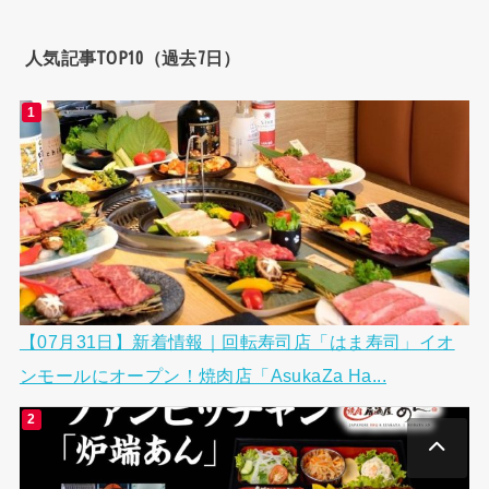
人気記事TOP10（過去7日）
【07月31日】新着情報｜回転寿司店「はま寿司」イオ
ンモールにオープン！焼肉店「AsukaZa Ha...