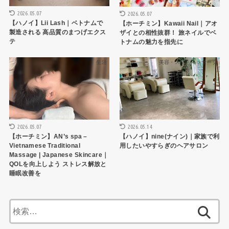
2026.05.07
2026.05.07
【ハノイ】Lii Lash｜ベトナムで
【ホーチミン】Kawaii Nail｜アオ
製造される 高品質のまつげエクス
ザイとの相性抜群！ 旅ネイルでベ
テ
トナムの魅力を指先に
生活
美容・スパ・マッサージ
2026.05.07
2026.05.14
【ホーチミン】AN’s spa –
【ハノイ】nine(ナイン)｜家族で利
Vietnamese Traditional
用したいやすらぎのヘアサロン
Massage | Japanese Skincare｜
QOLを向上しよう ストレス解放と
睡眠改善を
検
索: