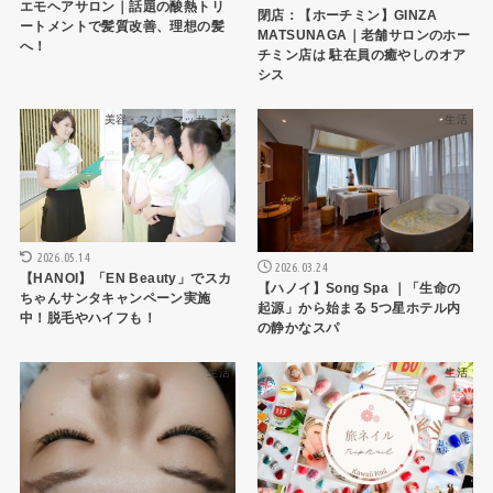
エモヘアサロン｜話題の酸熱トリ
閉店：【ホーチミン】GINZA
ートメントで髪質改善、理想の髪
MATSUNAGA｜老舗サロンのホー
へ！
チミン店は 駐在員の癒やしのオア
シス
美容・スパ・マッサージ
生活
2026.05.14
2026.03.24
【HANOI】「EN Beauty」でスカ
【ハノイ】Song Spa ｜「生命の
ちゃんサンタキャンペーン実施
起源」から始まる 5つ星ホテル内
中！脱毛やハイフも！
の静かなスパ
生活
生活