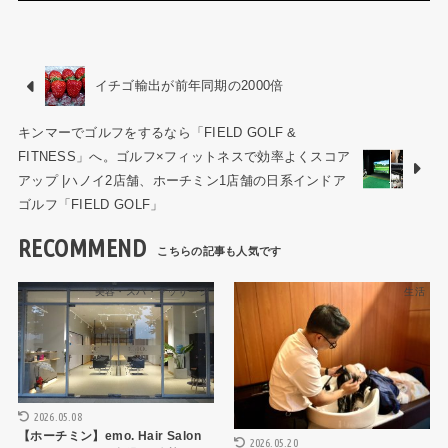
イチゴ輸出が前年同期の2000倍
キンマーでゴルフをするなら「FIELD GOLF &
FITNESS」へ。ゴルフ×フィットネスで効率よくスコア
アップ |ハノイ2店舗、ホーチミン1店舗の日系インドア
ゴルフ「FIELD GOLF」
RECOMMEND
美容・スパ・マッサージ
生活
2026.05.08
【ホーチミン】emo. Hair Salon
2026.05.20