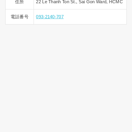
住所
22 Le Thanh Ton St., Sai Gon Ward, HCMC
電話番号
093-2140-707