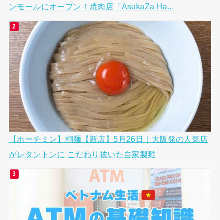
ンモールにオープン！焼肉店「AsukaZa Ha...
【ホーチミン】桐麺【新店】5月26日｜大阪発の人気店
がレタントンに こだわり抜いた自家製麺