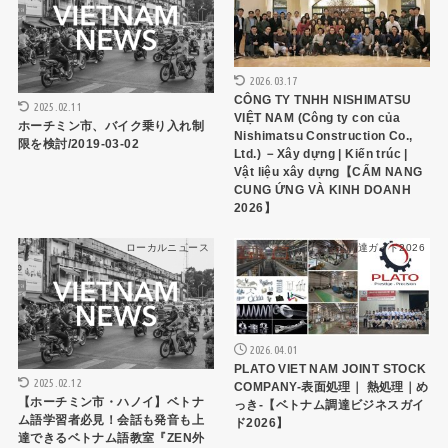
2026.03.17
CÔNG TY TNHH NISHIMATSU
2025.02.11
VIỆT NAM (Công ty con của
ホーチミン市、バイク乗り入れ制
Nishimatsu Construction Co.,
限を検討/2019-03-02
Ltd.) －Xây dựng | Kiến trúc |
Vật liệu xây dựng【CẨM NANG
CUNG ỨNG VÀ KINH DOANH
2026】
ローカルニュース
ベトナムビジネス調達ガイド2026
2026.04.01
PLATO VIET NAM JOINT STOCK
2025.02.12
COMPANY-表面処理｜ 熱処理｜め
【ホーチミン市・ハノイ】ベトナ
っき-【ベトナム調達ビジネスガイ
ム語学習者必見！会話も発音も上
ド2026】
達できるベトナム語教室『ZEN外