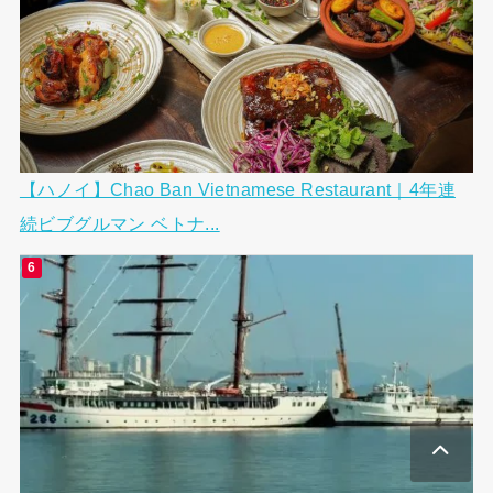
【ハノイ】Chao Ban Vietnamese Restaurant｜4年連
続ビブグルマン ベトナ...