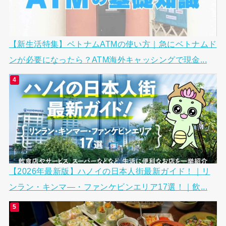
【新生活特集】ベトナムATMの使い方｜急にベトナムド
ンが必要になったら？ATM海外キャッシングで現金...
【2026年最新版】ハノイの日本人街最新ガイド！｜リ
ンラン・キンマ―・ファンケビンエリア17選！｜飲...