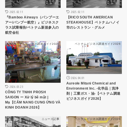
2025.02.11
2025.02.11
『Bamboo Airways（バンブーエ
【RICO SOUTH AMERICAN
アー/バンブー航空）』ビジネスク
STEAKHOUSE】ベトナムハノイ
ラス試乗報告/ベトナム新規参入の
市のレストラン・グルメ
航空会社
ベトナムビジネス調達ガイド2026
ベトナムビジネス調達ガイド2026
2026.04.01
Aureole Mitani Chemical and
2026.03.23
Environment Inc. -化学品｜洗浄
CÔNG TY TNHH PROSH
剤｜工業ガス・油-【ベトナム調達
SAIGON ー Xử lý bề mặt |
ビジネスガイド2026】
Mạ【CẨM NANG CUNG ỨNG VÀ
KINH DOANH 2026】
ニュース記事
ベトナムビジネス調達ガイド2026