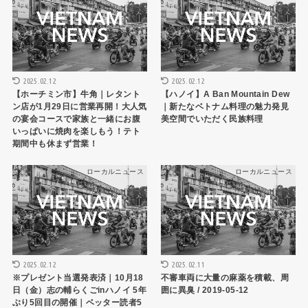
2025.02.12
2025.02.12
【ホーチミン市】牛角｜レタント
【ハノイ】A Ban Mountain Dew
ン店が1月29日に営業再開！大人気
｜新たなベトナム料理の魅力発見
の宴会コースで家族と一緒にお腹
美空間でいただく民族料理
いっぱいに焼肉を楽しもう！テト
期間中も休まず営業！
ローカルニュース
ローカルニュース
2025.02.12
2025.02.11
※プレゼント当選発表済｜10月18
不審車両に大量の麻薬を積載、周
日（金）志の輔らくごinハノイ 5年
囲に異臭 / 2019-05-12
ぶり5回目の開催｜ベッター読者5