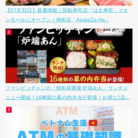
【07月31日】新着情報｜回転寿司店「はま寿司」イオ
ンモールにオープン！焼肉店「AsukaZa Ha...
ファンビッチャンの「焼肉居酒屋 炉端あん」ランチメ
ニュー開始！16種類の幕の内弁当が登場！お得な1品...