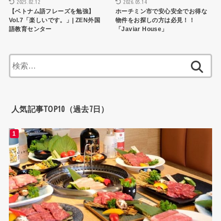
2025.02.12
2026.05.14
【ベトナム語フレーズを勉強】
ホーチミン市で安心安全でお得な
Vol.7「楽しいです。」| ZEN外国
物件をお探しの方は必見！！
語教育センター
「Javiar House」
検
索:
人気記事TOP10（過去7日）