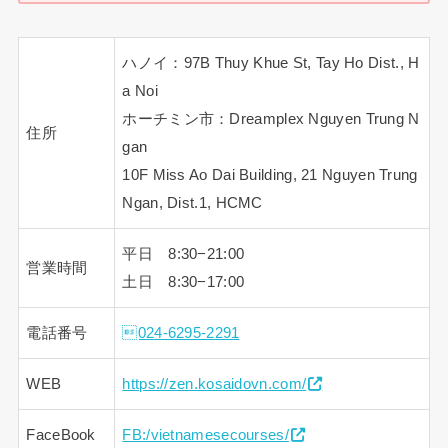
ハノイ：97B Thuy Khue St, Tay Ho Dist., H
a Noi
ホーチミン市：Dreamplex Nguyen Trung N
住所
gan
10F Miss Ao Dai Building, 21 Nguyen Trung
Ngan, Dist.1, HCMC
平日 8:30−21:00
営業時間
土日 8:30−17:00
電話番号
024-6295-2291
WEB
https://zen.kosaidovn.com/
FaceBook
FB:/vietnamesecourses/