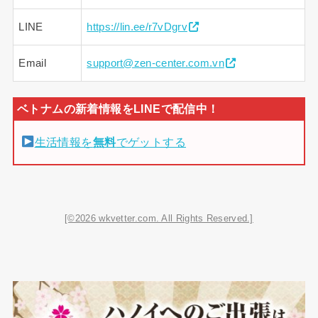
LINE
https://lin.ee/r7vDgrv
Email
support@zen-center.com.vn
生活情報を
無料
でゲットする
[©2026 wkvetter.com. All Rights Reserved.]