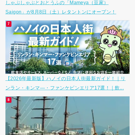
しゃぶしゃぶとおとうふの「Mameya（豆家）
Saigon」が8月8日（土）レタントンにオープン！
【2026年最新版】ハノイの日本人街最新ガイド！｜リ
ンラン・キンマ―・ファンケビンエリア17選！｜飲...