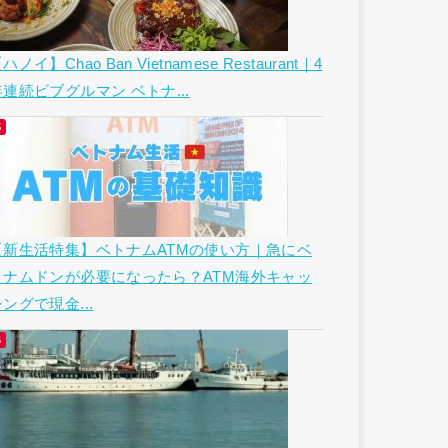
ハノイ】Chao Ban Vietnamese Restaurant｜4
年連続ビブグルマン ベトナ...
【新生活特集】ベトナムATMの使い方｜急にベ
トナムドンが必要になったら？ATM海外キャッ
ングで現金...