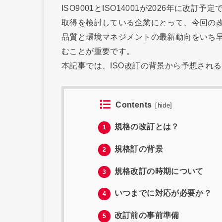
ISO9001とISO14001が2026年に
取得を検討している企業にとって、今回の
品質と環境マネジメントの最新動向をいち
むことが重要です。
本記事では、ISO改訂の背景から予想され
Contents
[
hide
]
規格の改訂とは？
1
規格訂の背景
2
規格改訂の時期について
3
いつまでに対応が必要か？
4
改訂前の事前準備
5