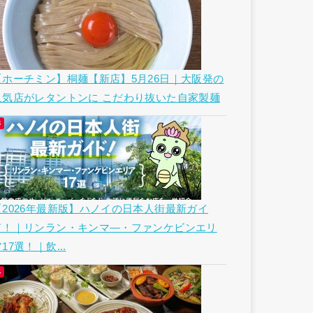
【ホーチミン】桐麺【新店】5月26日｜大阪発の
人気店がレタントンに こだわり抜いた自家製麺
【2026年最新版】ハノイの日本人街最新ガイ
ド！｜リンラン・キンマ―・ファンケビンエリ
17選！｜飲...