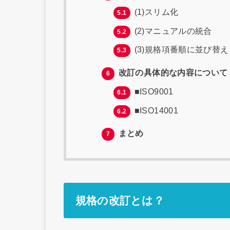
(1)スリム化
5.1
(2)マニュアルの統合
5.2
(3)規格項番順に並び替え
5.3
改訂の具体的な内容について
6
■ISO9001
6.1
■ISO14001
6.2
まとめ
7
規格の改訂とは？