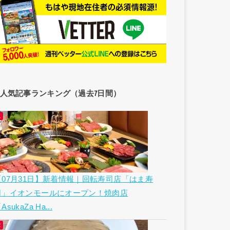
人気記事ランキング（過去7日間）
【07月31日】新着情報｜回転寿司店「はま寿
司」イオンモールにオープン！焼肉店
AsukaZa Ha...