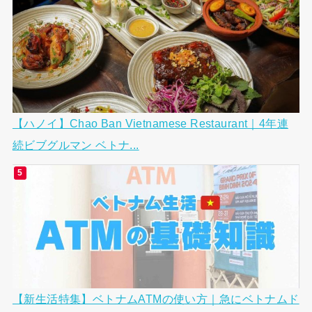
【ハノイ】Chao Ban Vietnamese Restaurant｜4年連
続ビブグルマン ベトナ...
【新生活特集】ベトナムATMの使い方｜急にベトナムド