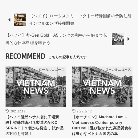
【ハノイ】ロータスクリニック｜一時帰国前の予防注射
インフルエンザ接種開始
【ハノイ】玄-Gen Gold｜A5ランクの和牛から鮎まで伝
統的な日本料理を味わう
RECOMMEND
ローカルニュース
ローカルニュース
2025.02.12
2025.02.12
【ハノイ近郊ハナム省に工場新
【ホーチミン】Madame Lam –
設】特殊精密バネ製造のAIKO
Vietnamese Contemporary
SPRING｜１個から発注 、試作品
Cuisine｜選び抜かれた高品質食材
の対応も可能！
は豊かなベトナム国内の幸