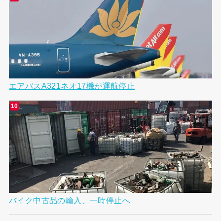
エアバスA321ネオ17機が運航停止
バイク中古品の輸入、一時停止へ