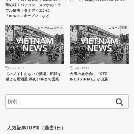
華の味！パソコン・スマホのトラ
ブル解決！タオディエンに
「new.it」オープン！など
ローカルニュース
ニュース記事
2025.02.11
2025.02.12
【ハノイ】おもいで酒場｜昭和を
台湾の展示会に「KTG
感じる居酒屋 深夜27時まで営業
INDUSTRIAL」が出展
検
索:
人気記事TOP10（過去7日）