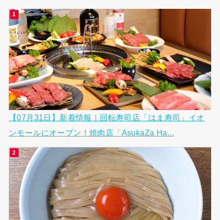
【07月31日】新着情報｜回転寿司店「はま寿司」イオ
ンモールにオープン！焼肉店「AsukaZa Ha...