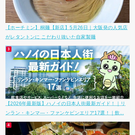
【ホーチミン】桐麺【新店】5月26日｜大阪発の人気店
がレタントンに こだわり抜いた自家製麺
【2026年最新版】ハノイの日本人街最新ガイド！｜リ
ンラン・キンマ―・ファンケビンエリア17選！｜飲...