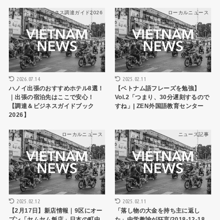
ベトナムビジネス調達ガイド2026
ローカルニュース
2026.07.14
2025.02.11
ハノイ出張のおすすめホテル8選！
【ベトナム語フレーズを勉強】
｜出張の宿泊先はここで安心！
Vol.2「つまり、30分遅刻するので
【調達＆ビジネスガイドブック
すね」| ZEN外国語教育センター
2026】
ローカルニュース
ニュース記事
2025.02.12
2025.02.11
【2月17日】新店情報｜9区にオー
「落し物の大金を持ち主に返し
プン「ヤムヤム飯店」日本の町中
た」中学教諭が狂言/2018-12-18