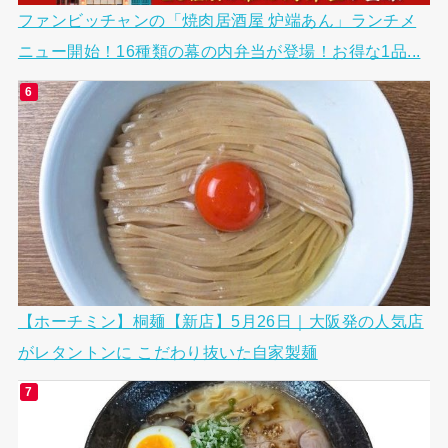
ファンビッチャンの「焼肉居酒屋 炉端あん」ランチメ
ニュー開始！16種類の幕の内弁当が登場！お得な1品...
【ホーチミン】桐麺【新店】5月26日｜大阪発の人気店
がレタントンに こだわり抜いた自家製麺