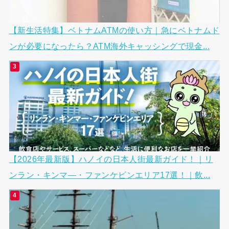
【新生活特集】ベトナムATMの使い方｜急にベトナムド
ンが必要になったら？ATM海外キャッシングで現金...
【2026年最新版】ハノイの日本人街最新ガイド！｜リ
ンラン・キンマ―・ファンケビンエリア17選！｜飲...