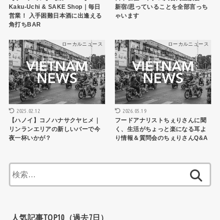
Kaku-Uchi & SAKE Shop｜毎日
新宿/思っていることを全部言っち
営業！ 入手困難日本酒に出逢える
ゃいます
角打ちBAR
ローカルニュース
ローカルニュース
2025.02.12
2026.05.19
【ハノイ】コノハナサクヤヒメ｜
フードアナリストちぇりさんに聞
リンランエリアの新しいバーで今
く、生活がちょっと楽になる耳よ
夜一杯いかが？
り情報＆質問会のちぇりさんQ&A
検
索:
人気記事TOP10（過去7日）