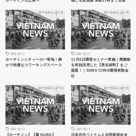
ホーチミン市は東へ
感じる居酒屋 深夜27時まで営業
ローカルニュース
ローカルニュース
2025.02.11
2025.02.12
ホーチミンシティーの一等地！静
11月8日環境セミナー実施｜廃棄物
かで快適なコワーキングスペース
を有効活用した【再生材料】をご
提案！｜SONG CONG環境有限会
社
ローカルニュース
ローカルニュース
2025.02.12
2025.02.11
【ホーチミン】【蔵 KURA】
日本在住ベトナム人合同座談会＠