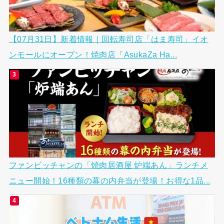
【07月31日】新着情報｜回転寿司店「はま寿司」イオ
ンモールにオープン！焼肉店「AsukaZa Ha...
ファンビッチャンの「焼肉居酒屋 炉端あん」ランチメ
ニュー開始！16種類の幕の内弁当が登場！お得な1品...