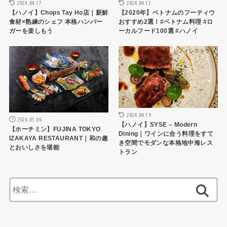
2024.04.17
2024.04.12
【ハノイ】Chops Tay Ho店｜新鮮
【2020年】ベトナムのフーティウ
食材×熟練のシェフ 本格ハンバー
おすすめ2選！#ベトナム料理 #ロ
ガーを楽しもう
ーカルフード100選 #ハノイ
HCMCレストラン
ハノイレストラン
2024.04.19
2026.01.06
【ハノイ】SYSE – Modern
【ホーチミン】FUJINA TOKYO
Dining｜ワインに合う料理をすて
IZAKAYA RESTAURANT｜和の趣
き空間でモダンな本格地中海レス
とおいしさを堪能
トラン
検
索: