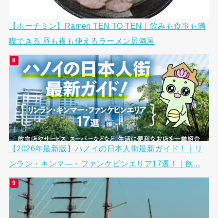
【ホーチミン】Ramen TEN TO TEN｜飲みも食事も満
喫できる 昼も夜も使えるラーメン居酒屋
【2026年最新版】ハノイの日本人街最新ガイド！｜リ
ンラン・キンマ―・ファンケビンエリア17選！｜飲...