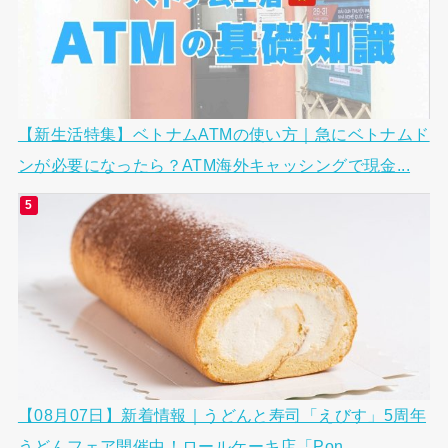
【新生活特集】ベトナムATMの使い方｜急にベトナムド
ンが必要になったら？ATM海外キャッシングで現金...
【08月07日】新着情報｜うどんと寿司「えびす」5周年
うどんフェア開催中！ロールケーキ店「Pon...