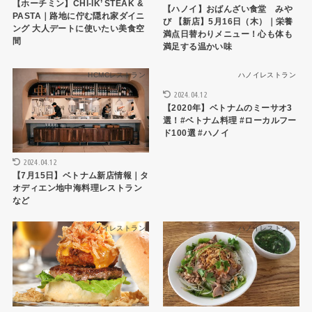
【ホーチミン】CHI-IK’ STEAK &
【ハノイ】おばんざい食堂 みや
PASTA｜路地に佇む隠れ家ダイニ
び 【新店】5月16日（木）｜栄養
ング 大人デートに使いたい美食空
満点日替わりメニュー！心も体も
間
満足する温かい味
HCMCレストラン
ハノイレストラン
2024.04.12
【2020年】ベトナムのミーサオ3
選！#ベトナム料理 #ローカルフー
ド100選 #ハノイ
2024.04.12
【7月15日】ベトナム新店情報｜タ
オディエン地中海料理レストラン
など
ハノイレストラン
ハノイレストラン