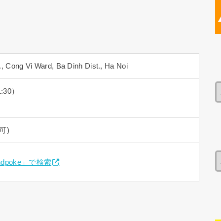
., Cong Vi Ward, Ba Dinh Dist., Ha Noi
1:30）
可)
itandpoke」で検索