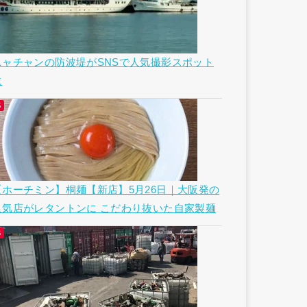
ニャチャンの防波堤がSNSで人気撮影スポット
に
【ホーチミン】桐麺【新店】5月26日｜大阪発の
人気店がレタントンに こだわり抜いた自家製麺