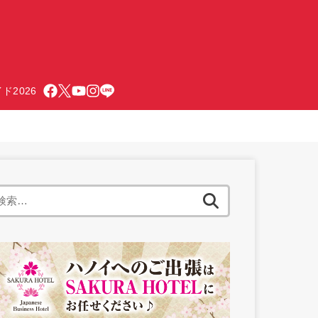
ド2026
検
索: