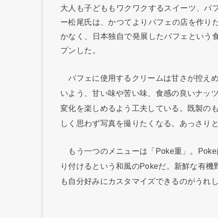
大人も子どももワクワクするスイーツ、パ
ー松尾氏は、かつてよりパフェの店を作り
かなく、日本独自で発展したパフェという
プンした。
パフェに使用するクリームは甘さが控えめ
いよう、甘い味や苦い味、食感の良いナッ
変化を楽しめるよう工夫している。既製の
しく思わず写真を撮りたくなる。あっさり
もう一つのメニューは「Poke重」。Po
り付けるという和風のPokeだ。新鮮な有
も自分好みにカスタマイズできるのがうれ