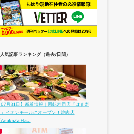
人気記事ランキング（過去7日間）
【07月31日】新着情報｜回転寿司店「はま寿
司」イオンモールにオープン！焼肉店
AsukaZa Ha...