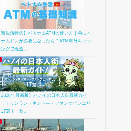
【新生活特集】ベトナムATMの使い方｜急にベ
トナムドンが必要になったら？ATM海外キャッ
ングで現金...
【2026年最新版】ハノイの日本人街最新ガイ
ド！｜リンラン・キンマ―・ファンケビンエリ
17選！｜飲...