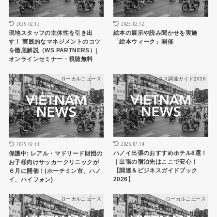
2025.02.12
2025.02.12
現地スタッフの主体性を引き出
絵本の展示や読み聞かせを実施
す！ 実践的なマネジメントのコツ
「絵本ウィーク」開催
を徹底解説（WS PARTNERS）|
オンラインセミナー・視聴無料
ローカルニュース
ベトナムビジネス調達ガイド2026
2026.07.14
2025.02.11
ハノイ出張のおすすめホテル8選！
保護中: レアル・マドリード財団の
｜出張の宿泊先はここで安心！
お子様向けサッカークリニックが
【調達＆ビジネスガイドブック
６月に開催！(ホーチミン市、ハノ
2026】
イ、ハイフォン)
ローカルニュース
ローカルニュース