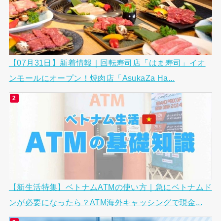
【07月31日】新着情報｜回転寿司店「はま寿司」イオ
ンモールにオープン！焼肉店「AsukaZa Ha...
【新生活特集】ベトナムATMの使い方｜急にベトナムド
ンが必要になったら？ATM海外キャッシングで現金...