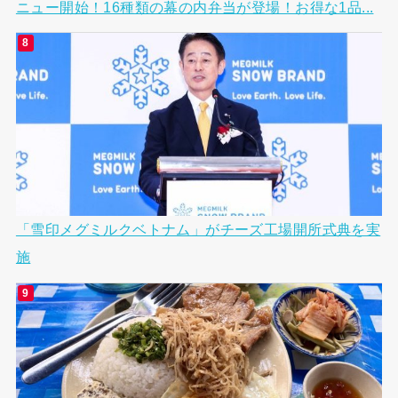
ニュー開始！16種類の幕の内弁当が登場！お得な1品...
「雪印メグミルクベトナム」がチーズ工場開所式典を実
施