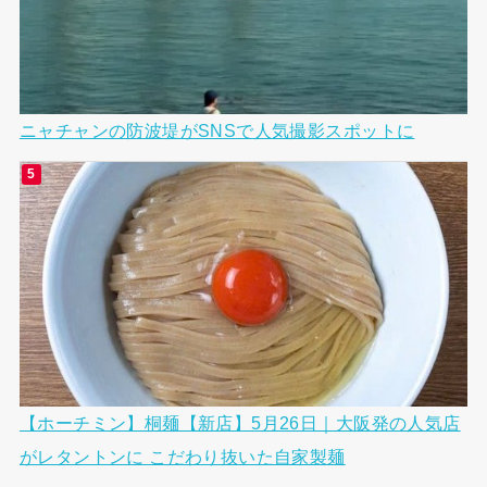
ニャチャンの防波堤がSNSで人気撮影スポットに
【ホーチミン】桐麺【新店】5月26日｜大阪発の人気店
がレタントンに こだわり抜いた自家製麺