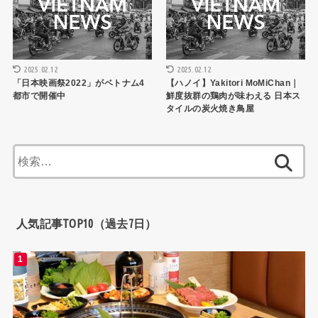
2025.02.12
2025.02.12
「日本映画祭2022」がベトナム4
【ハノイ】Yakitori MoMiChan｜
都市で開催中
鮮度抜群の鶏肉が味わえる 日本ス
タイルの炭火焼き鳥屋
検
索:
人気記事TOP10（過去7日）