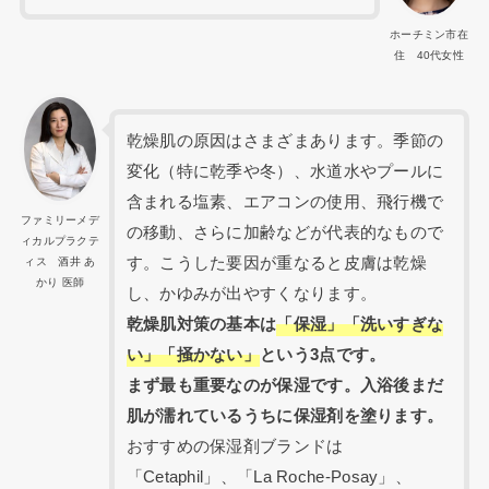
ホーチミン市在
住 40代女性
乾燥肌の原因はさまざまあります。季節の
変化（特に乾季や冬）、水道水やプールに
含まれる塩素、エアコンの使用、飛行機で
ファミリーメデ
の移動、さらに加齢などが代表的なもので
ィカルプラクテ
す。こうした要因が重なると皮膚は乾燥
ィス 酒井 あ
かり 医師
し、かゆみが出やすくなります。
乾燥肌対策の基本は
「保湿」「洗いすぎな
い」「掻かない」
という3点です。
まず最も重要なのが保湿です。入浴後まだ
肌が濡れているうちに保湿剤を塗ります。
おすすめの保湿剤ブランドは
「Cetaphil」、「La Roche-Posay」、