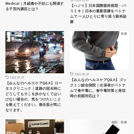
Medical｜月経痛や不妊にも関係す
【ハノイ】日本国際眼科病院・パ
る子宮内膜症とは？
リミキ｜日本の最新医療をベトナ
ムで 一人ひとりに寄り添う眼科診
療
病院・医療
病院・医療
2026.05.07
2026.05.07
【みんなのヘルスケアQ&A】ゴッ
【みんなのヘルスケアQ&A】ロー
クミン総合病院｜出張者がベトナ
タスクリニック｜道路の冠水時に
ムで食中毒に。食中毒対策と発症
どうしてもそこを歩かなくてはい
時の初期対応は？
けない場合の、気をつけたいこと
を教えてください。衛生面が気に
なります。
生活
病院・医療