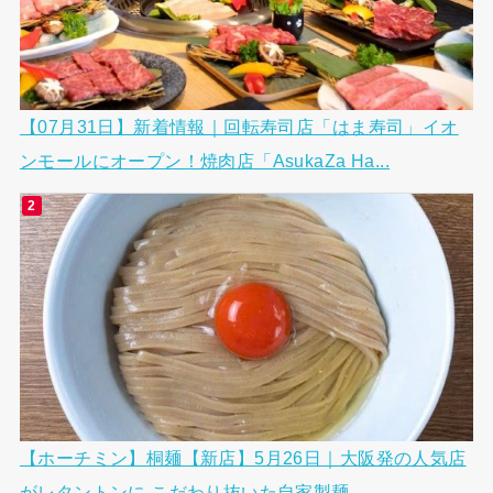
【07月31日】新着情報｜回転寿司店「はま寿司」イオ
ンモールにオープン！焼肉店「AsukaZa Ha...
【ホーチミン】桐麺【新店】5月26日｜大阪発の人気店
がレタントンに こだわり抜いた自家製麺