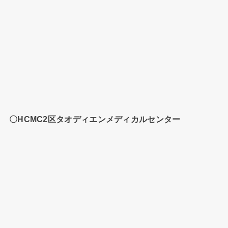
〇HCMC2区タオディエンメディカルセンター