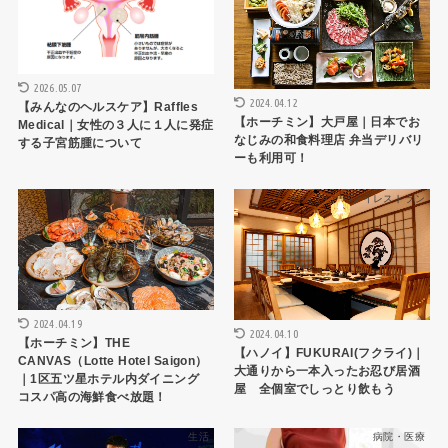
2026.05.07
2024.04.12
【みんなのヘルスケア】Raffles
【ホーチミン】大戸屋｜日本でお
Medical｜女性の３人に１人に発症
なじみの和食料理店 弁当デリバリ
する子宮筋腫について
ーも利用可！
HCMCレストラン
ハノイレストラン
2024.04.19
2024.04.10
【ホーチミン】THE
【ハノイ】FUKURAI(フクライ)｜
CANVAS（Lotte Hotel Saigon）
大通りから一本入ったお忍び居酒
｜1区五ツ星ホテル内ダイニング
屋 全個室でしっとり飲もう
コスパ高の海鮮食べ放題！
生活
病院・医療