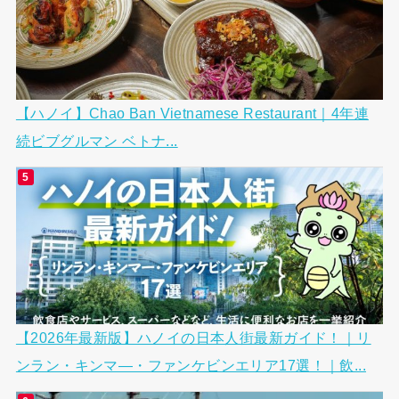
【ハノイ】Chao Ban Vietnamese Restaurant｜4年連
続ビブグルマン ベトナ...
【2026年最新版】ハノイの日本人街最新ガイド！｜リ
ンラン・キンマ―・ファンケビンエリア17選！｜飲...