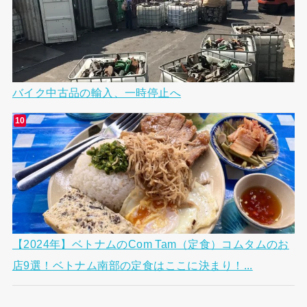
バイク中古品の輸入、一時停止へ
【2024年】ベトナムのCom Tam（定食）コムタムのお
店9選！ベトナム南部の定食はここに決まり！...