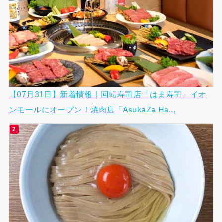
【07月31日】新着情報｜回転寿司店「はま寿司」イオ
ンモールにオープン！焼肉店「AsukaZa Ha...