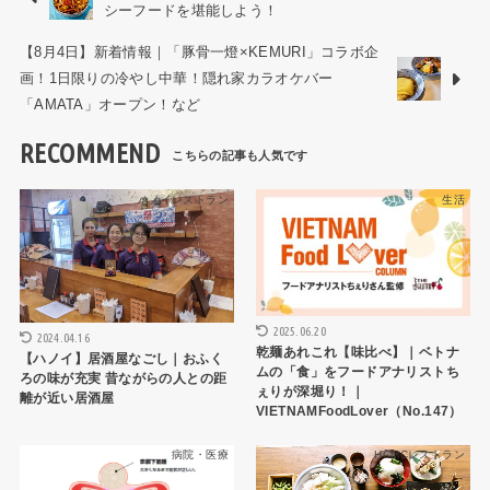
シーフードを堪能しよう！
【8月4日】新着情報｜「豚骨一燈×KEMURI」コラボ企
画！1日限りの冷やし中華！隠れ家カラオケバー
「AMATA」オープン！など
RECOMMEND
ハノイレストラン
生活
2025.06.20
2024.04.16
乾麺あれこれ【味比べ】｜ベトナ
【ハノイ】居酒屋なごし｜おふく
ムの「食」をフードアナリストち
ろの味が充実 昔ながらの人との距
ぇりが深堀り！｜
離が近い居酒屋
VIETNAMFoodLover（No.147）
病院・医療
HCMCレストラン