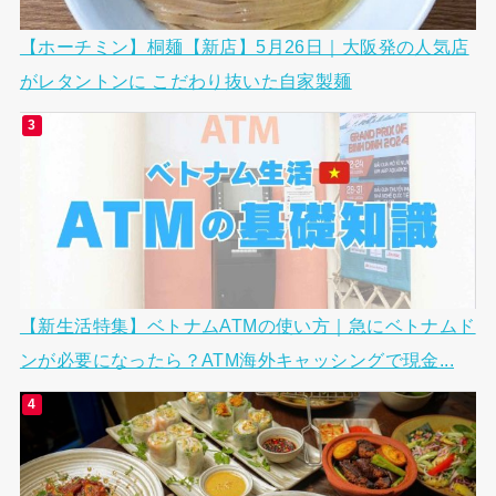
【ホーチミン】桐麺【新店】5月26日｜大阪発の人気店
がレタントンに こだわり抜いた自家製麺
【新生活特集】ベトナムATMの使い方｜急にベトナムド
ンが必要になったら？ATM海外キャッシングで現金...