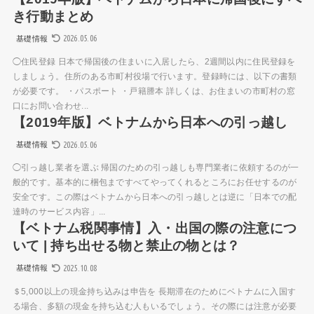
き行動まとめ
2026.05.06
基礎情報
◯住民登録 日本で帰国後の住まいに入居したら、2週間以内に住民登録を
しましょう。住所のある市町村役場で行います。登録時には、以下の書類
が必要です。 ・パスポート ・戸籍謄本 詳しくは、お住まいの市町村の窓
口にお問い合わせ...
【2019年版】ベトナムから日本への引っ越し
2026.05.06
基礎情報
◯引っ越し業者を選ぶ 帰国のための引っ越しも専門業者に依頼するのが一
般的です。基本的に梱包まですべてやってくれるところにお任せするのが
安全です。この際はベトナムから日本への引っ越しとは逆に「日本での配
達時のサービス内容」...
【ベトナム税関事情】入・出国の際の注意につ
いて | 持ち出せる物と禁止の物とは？
2025.10.08
基礎情報
＄5,000以上の現金持ち込みは申告を 長期滞在のためにベトナムに入国す
る場合、多額の現金を持ち込む人もいるでしょう。その際には注意が必要