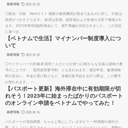
2025.05.20
基礎情報
◯政治・行政 Webサイト 国家の最高機関が国会であるのに対し、行政は
政府がつかさどります。 政府は首相、副首相および各省の大臣で構成され
ます。2025年第9回臨時国会にて、省庁再編が決定されました。 この決定
に基づき、...
【ベトナムで生活】マイナンバー制度導入につ
いて
2025.05.20
基礎情報
◯マイナンバーの対象者 国民一人ひとりが持つ12桁からなる個人固有の番
号のことです。「国民総背番号制」とも言われます。確定申告、健康保険
料の支払い、年金の受け取りなど、各種行政手続きを行う際は、この番号
が使われます。 一...
【パスポート更新】海外滞在中に有効期限が切
れそう！2023年に始まったばかりのパスポート
のオンライン申請をベトナムでやってみた！
2024.04.16
基礎情報
パスポートの有効期限、ちゃんと気にしていますか？ 一時帰国や旅行の
際、久しぶりに見てみたら・・・！ なんてことにならないように、期限が