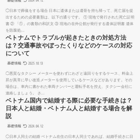
2024.04.12
基礎情報
◯日本で葬儀をする場合 日本に遺体または遺骨を持ち帰って、死亡届を提
出するための必要書類は、以下の通りです。 ① 現地で発行された死亡証明
書 ② 「①」の書類の和訳文 ③ 現地の在外公館が発行する遺体証明書 遺体
を防腐処...
ベトナムでトラブルが起きたときの対処方法
は？交通事故やぼったくりなどのケースの対応
について
2025.10.13
基礎情報
◯悪質なタクシー メーターを使わずにわざと遠回りをするケース、料金上
昇が異常に早い改造メーターを使用しているケースなどがあります。その
場合は、車内に書かれた車両ナンバーと運転手名を控え、タクシー会社に
連絡しましょう。 さ...
ベトナム国内で結婚する際に必要な手続きは？
日本人と結婚・ベトナム人と結婚する場合を解
説
2024.04.12
基礎情報
◯日本人同士の結婚 ベトナム在住の日本人同士であれば、結婚手続きに日