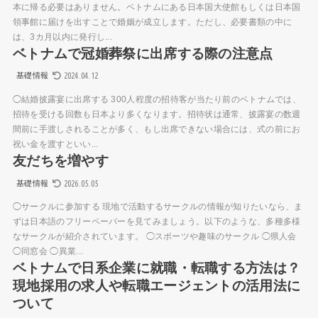
本に帰る必要はありません。ベトナムにある日本国大使館もしくは日本国
領事館に届けを出すことで婚姻が成立します。ただし、必要書類の中に
は、3カ月以内に発行し...
ベトナムで冠婚葬祭に出席する際の注意点
2024.04.12
基礎情報
◯結婚披露宴に出席する 300人程度の招待客が当たり前のベトナムでは、
招待を受ける回数も日本より多くなります。招待状は通常、披露宴の数週
間前に手渡しされることが多く、もし出席できない場合には、式の前にお
祝い金を渡すといい...
友だちを増やす
2026.05.05
基礎情報
◯サークルに参加する 現地で活動するサークルの情報が知りたいなら、ま
ずは日本語のフリーペーパーを見てみましょう。以下のような、多種多様
なサークルが紹介されています。 ◯スポーツや趣味のサークル ◯県人会
◯同窓会 ◯異業...
ベトナムで日系企業に就職・転職する方法は？
現地採用の求人や転職エージェントの活用法に
ついて