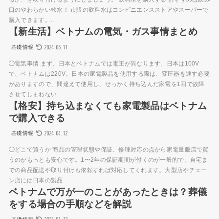
口のやわらかい軟水！ 市販の飲料水はコンビニエンスストアやスーパーで
購入できます。...
【新生活】ベトナムの電気・ガス事情まとめ
2024.06.11
基礎情報
◯電気事情 まず、日本とベトナムでは電圧が異なります。日本は100V
で、ベトナムは220V。日本の家電製品を使用する際は、変圧器を通す必要
がありますので、間違えて使用し、せっかく持ち込んだ家電を1回で故障
させてしまわない...
【格安】持ち込まなくても家電製品はベトナム
で購入できる
2024.04.12
基礎情報
◯どこで買うか 商品の管理状態や保証、修理対応の点から家電量販店で買
うのがもっとも安心です。1〜2年の保証期間が付くのが一般的で、自宅ま
での商品配送や取り付けも依頼すれば対応してくれます。大型店やチェー
ン店には日本の製品...
ベトナムで万が一のことがあったときは？葬儀
をする場合の手順などを解説