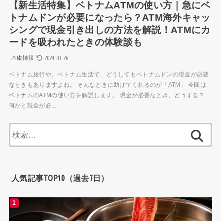
【新生活特集】ベトナムATMの使い方｜急にベ
トナムドンが必要になったら？ATM海外キャッ
シングで現金引き出しの方法を解説！ATMにカ
ードを吸われたときの体験談も
2024.03.26
基礎情報
ベトナム旅行や、ベトナム生活で、どうしてもベトナムドンの現金が必要
なときもありますよね。 そんなときに助けてくれるのが「ATM」 今回は
ベトナムのATMの使い方を解説します。 現金が必要なとき、どうする？
何かと現金が必...
検
索:
人気記事TOP10（過去7日）