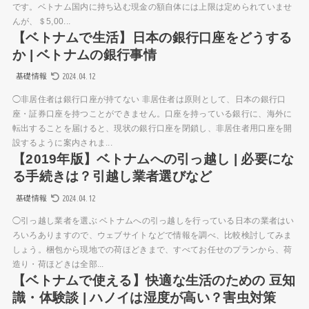
です。ベトナム国内に持ち込む現金の額自体には上限は定められていませ
んが、＄5,00...
【ベトナムで生活】日本の銀行口座をどうする
か | ベトナムの銀行事情
2024.04.12
基礎情報
◯非居住者は銀行口座が持てない 非居住者は原則として、日本の銀行口
座・証券口座を持つことができません。口座を持っている銀行に、海外に
転出することを届けると、現状の銀行口座を閉鎖し、非居住者用口座を開
設するように案内されま...
【2019年版】ベトナムへの引っ越し | 必要にな
る手続きは？引越し業者選びなど
2024.04.12
基礎情報
◯引っ越し業者を選ぶ ベトナムへの引っ越しを行っている日本の業者はい
ろいろありますので、ウェブサイトなどで情報を調べ、比較検討してみま
しょう。梱包から現地での荷ほどきまで、すべてお任せのプランから、荷
造り・荷ほどきは全部...
【ベトナムで使える】快適な生活のための 豆知
識・体験談 | ハノイは湿度が高い？害虫対策