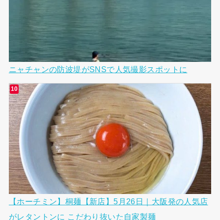
ニャチャンの防波堤がSNSで人気撮影スポットに
【ホーチミン】桐麺【新店】5月26日｜大阪発の人気店
がレタントンに こだわり抜いた自家製麺