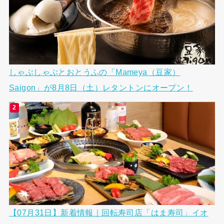
しゃぶしゃぶとおとうふの「Mameya（豆家）
Saigon」が8月8日（土）レタントンにオープン！
【07月31日】新着情報｜回転寿司店「はま寿司」イオ