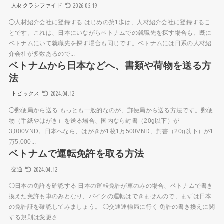
2026.05.19
人材クラシファイド
◯人材紹介会社に登録する はじめの第1歩は、人材紹介会社に登録するこ
とです。これは、日本にいながらベトナムでの就職先を探す場合も、既に
ベトナムにいて就職先を探す場合も同じです。ベトナムには日系の人材紹
介会社が多数あるので...
ベトナムから日本などへ、書類や荷物を送る方
法
2024.04.12
トピックス
◯郵便局から送る もっとも一般的なのが、郵便局から送る方法です。郵便
物（手紙やはがき）を送る場合、国内なら封書（20g以下）が
3,000VND。日本へなら、はがきが1枚1万500VND、封書（20g以下）が1
万5,000...
ベトナムで運転免許を取る方法
2024.04.12
交通
◯日本の免許を確認する 日本の運転免許が車のみの場合、ベトナムで書き
換えた免許も車のみとなり、バイクの運転はできませんので、まずは日本
の免許証を確認してみましょう。 ◯交通運輸局に行く 免許の書き換えに関
する規則は変更さ...