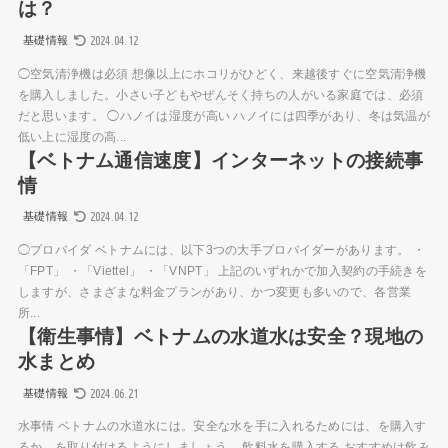
は？
2024.04.12
基礎情報
◯空気清浄機は必須 想像以上にホコリがひどく、来越後すぐに空気清浄機
を購入しました。小さい子どもやぜんそく持ちの人がいる家庭では、必須
だと思います。 ◯ハノイは湿度が高い ハノイには四季があり、冬は気温が
低い上に湿度の高...
【ベトナム通信速度】インターネットの接続事
情
2024.04.12
基礎情報
◯プロバイダ ベトナムには、以下3つの大手プロバイダーがあります。 ・
「FPT」 ・「Viettel」 ・「VNPT」 上記のいずれかで加入契約の手続きを
しますが、さまざまな料金プランがあり、かつ変更も多いので、各営業
所...
【衛生事情】ベトナムの水道水は安全？現地の
水まとめ
2024.06.21
基礎情報
水事情 ベトナムの水道水には。安全な水を手に入れるためには、を購入す
るか、を取り付けるようにしましょう。 飲料水を購入する おすすめは飲み