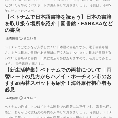
近づいたら早めにパスポートの更新をしておきましょう。 今回は、令和5
年に始まったパスポ...
【ベトナムで日本語書籍を読もう】日本の書籍
を取り扱う場所を紹介｜図書館・FAHASAなど
の書店
2026.05.19
基礎情報
ベトナムではなかなか入手しにくい日本語の書籍ですが、電子書籍を購
入、または日本の書籍がある場所に行く方法もあります。日本語書籍を置
いている書店や図書館、日系飲食店も多数ありますので、活用してみまし
ょう。 電子書籍で購入す...
【新生活特集】ベトナムでの両替について｜両
替レートの見方からハノイ・ホーチミン市のお
すすめ両替スポットも紹介！海外旅行初心者も
必見
2024.04.05
基礎情報
ベトナムの通貨・ドンはベトナム国外での両替には不便です。 海外へ行く
際は、あらかじめ渡航先の外貨を入手しておきましょう。 今回は、ベトナ
ムでの両替について、おすすめの両替スポットも紹介します。 ベトナム旅