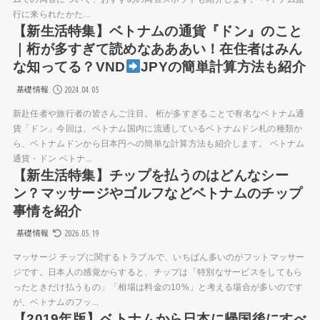
行に来られたかた...
【新生活特集】ベトナムの通貨『ドン』のこと
｜桁が多すぎて読めなあああい！在住者はみん
な知ってる？VND
JPYの簡単計算方法も紹介
2024.04.05
基礎情報
新赴任者や旅行者の皆さんご注目。 桁が多すぎることで有名なベトナム通
貨「ドン」今回は、ベトナム国内に流通しているベトナムドン札の種類か
ら、ベトナムドンから日本円への簡単な計算方法も紹介します。 ベトナム
通貨・ドン ベトナ...
【新生活特集】チップを払うのはどんなシー
ン？マッサージやゴルフなどベトナムのチップ
事情を紹介
2026.05.19
基礎情報
マッサージ チップに関するトラブルで、いちばん多いのがフットマッサー
ジです。日本人の感覚からすると、チップは「特別なサービスをしてもら
ったときだけ払うもの」「相場は料金の10%」と考える場合が多いのです
が、ベトナムのフッ...
【2019年版】ベトナムから日本に帰国後にすべ