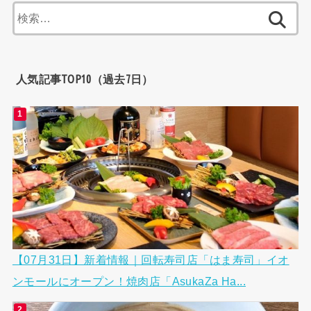
検
索:
人気記事TOP10（過去7日）
【07月31日】新着情報｜回転寿司店「はま寿司」イオ
ンモールにオープン！焼肉店「AsukaZa Ha...