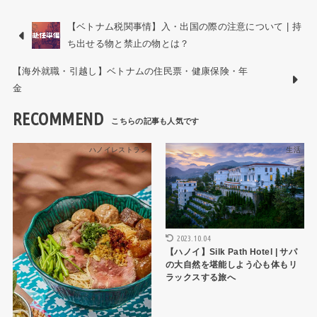
【ベトナム税関事情】入・出国の際の注意について | 持
ち出せる物と禁止の物とは？
【海外就職・引越し】ベトナムの住民票・健康保険・年
金
RECOMMEND
ハノイレストラン
生活
2023.10.04
【ハノイ】Silk Path Hotel | サパ
の大自然を堪能しよう心も体もリ
ラックスする旅へ