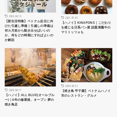
2024.04.15
2021.07.07
【新生活特集】ベトナム赴任に向
【ハノイ】KINAPONS｜こだわり
けた引越し準備｜引越しの準備は
を感じる日系パン屋 話題沸騰中の
何カ月前から動き出せばいいの
マリトッツォも
か、何をどの時期にすればよいの
か解説
ハノイレストラン
ハノイレストラン
2024.04.12
2024.04.11
【焼き鳥 甲子園】ベトナムハノイ
【ハノイ】ALL BLUE(オールブル
市のレストラン・グルメ
ー)｜6年の修業後、オープン 夢の
焼き鳥店