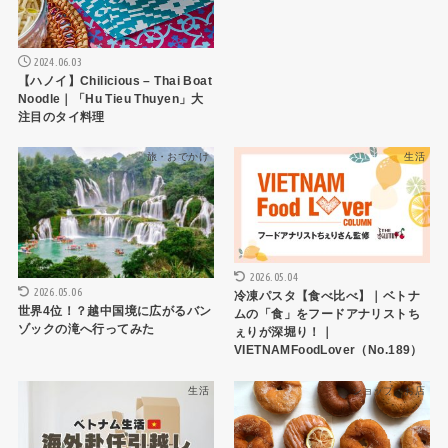
2024.06.03
【ハノイ】Chilicious – Thai Boat
Noodle｜「Hu Tieu Thuyen」大
注目のタイ料理
旅・おでかけ
生活
2026.05.04
2026.05.06
冷凍パスタ【食べ比べ】｜ベトナ
世界4位！？越中国境に広がるバン
ムの「食」をフードアナリストち
ゾックの滝へ行ってみた
ぇりが深堀り！｜
VIETNAMFoodLover（No.189）
生活
ショップ・お店