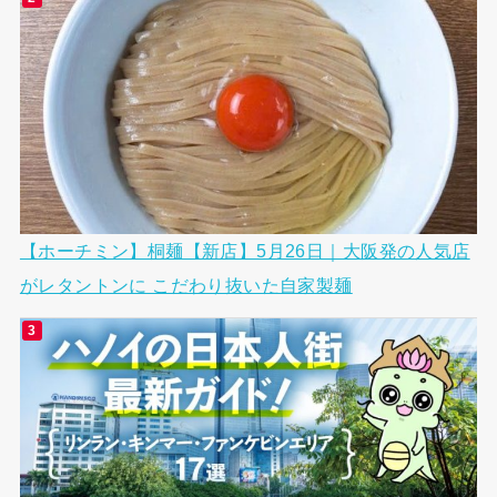
【ホーチミン】桐麺【新店】5月26日｜大阪発の人気店
がレタントンに こだわり抜いた自家製麺