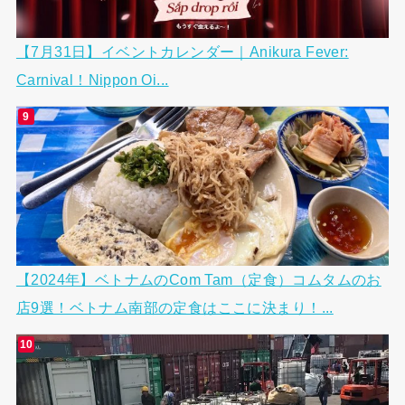
【7月31日】イベントカレンダー｜Anikura Fever:
Carnival！Nippon Oi...
【2024年】ベトナムのCom Tam（定食）コムタムのお
店9選！ベトナム南部の定食はここに決まり！...