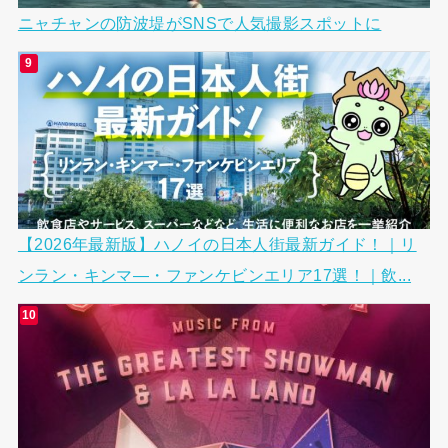
ニャチャンの防波堤がSNSで人気撮影スポットに
【2026年最新版】ハノイの日本人街最新ガイド！｜リ
ンラン・キンマ―・ファンケビンエリア17選！｜飲...