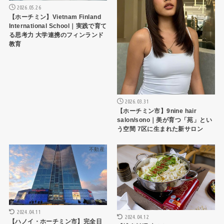
2026.05.26
【ホーチミン】Vietnam Finland
International School｜実践で育て
る思考力 大学連携のフィンランド
教育
2026.03.31
【ホーチミン市】9nine hair
salon/sono｜美が育つ「苑」とい
う空間 7区に生まれた新サロン
不動産
ハノイレストラン
2024.04.11
2024.04.12
【ハノイ・ホーチミン市】完全日