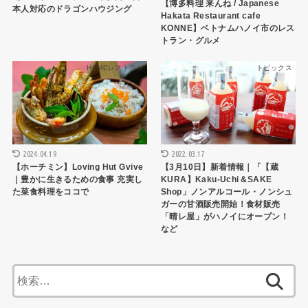
【博多料理 来んね / Japanese
本人対応のドラゴンハウジング
Hakata Restaurant cafe
KONNE】ベトナムハノイ市のレス
トラン・グルメ
HCMCレストラン
トピックス
2024.04.19
2022.03.17
【ホーチミン】Loving Hut Gvive
【3月10日】新着情報｜「【蔵
｜豊かに生きるための食事 充実し
KURA】Kaku-Uchi＆SAKE
た菜食料理をココで
Shop」ノンアルコール・ノンシュ
ガーの甘酒販売開始！食材販売
「晴レ屋」がハノイにオープン！
など
検
索: