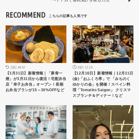
RECOMMEND
トピックス
トピックス
2022.04.07
2021.12.20
【3月31日】新着情報｜「豚骨一
【12月16日】新着情報｜12月31日
燈」が3月31日から復活！宅配弁当
(金)「おふくろ亭」で 「みちのく
店「幸子お弁当」オープン！長期
ゆかりの会」を開催！スペイン料
お弁当プランが15～30%OFFなど
理「Tomatito Saigon」 クリスマ
スブランチ＆ディナー！など
ライフスタイルレビュー
ライフスタイルレビュー