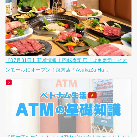
【07月31日】新着情報｜回転寿司店「はま寿司」イオ
ンモールにオープン！焼肉店「AsukaZa Ha...