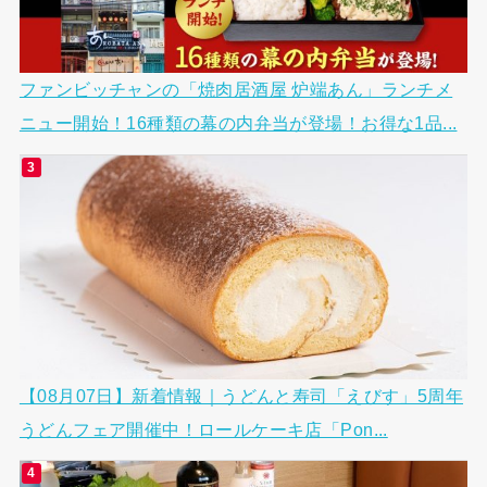
ファンビッチャンの「焼肉居酒屋 炉端あん」ランチメ
ニュー開始！16種類の幕の内弁当が登場！お得な1品...
【08月07日】新着情報｜うどんと寿司「えびす」5周年
うどんフェア開催中！ロールケーキ店「Pon...