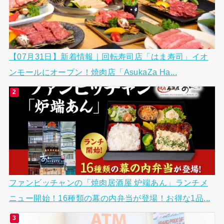
【07月31日】新着情報｜回転寿司店「はま寿司」イオ
ンモールにオープン！焼肉店「AsukaZa Ha...
ファンビッチャンの「焼肉居酒屋 炉端あん」ランチメ
ニュー開始！16種類の幕の内弁当が登場！お得な1品...