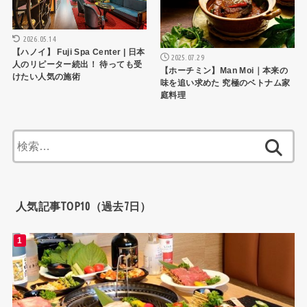
2026.05.14
【ハノイ】 Fuji Spa Center | 日本
2025.07.29
人のリピーター続出！ 待っても受
【ホーチミン】Man Moi｜本来の
けたい人気の施術
味を追い求めた 究極のベトナム家
庭料理
検
索:
人気記事TOP10（過去7日）