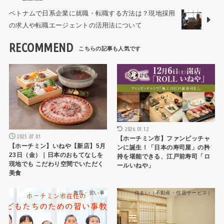
ベトナムで日系企業に就職・転職する方法は？現地採用
の求人や転職エージェントの活用法について
RECOMMEND
HCMCレストラン
HCMCレストラン
2026.01.12
2025.07.01
【ホーチミン市】ファンビッチャ
【ホーチミン】いねや【新店】5月
ンに誕生！「日本の寿司屋」の矜
23日（金）｜日本のおもてなしを
持を堪能できる、江戸前寿司「ロ
現地でも こだわり空間でいただく
ールいねや」
美食
教育・習い事
住まい（不動産・住居サービス）