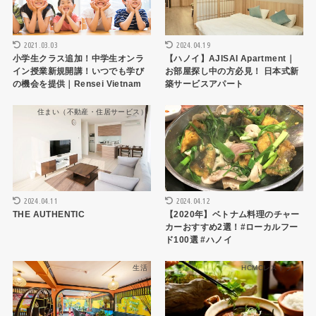
2021.03.03
2024.04.19
小学生クラス追加！中学生オンラ
【ハノイ】AJISAI Apartment｜
イン授業新規開講！いつでも学び
お部屋探し中の方必見！ 日本式新
の機会を提供｜Rensei Vietnam
築サービスアパート
住まい（不動産・住居サービス）
ハノイレストラン
2024.04.11
2024.04.12
THE AUTHENTIC
【2020年】ベトナム料理のチャー
カーおすすめ2選！#ローカルフー
ド100選 #ハノイ
生活
HCMCレストラン