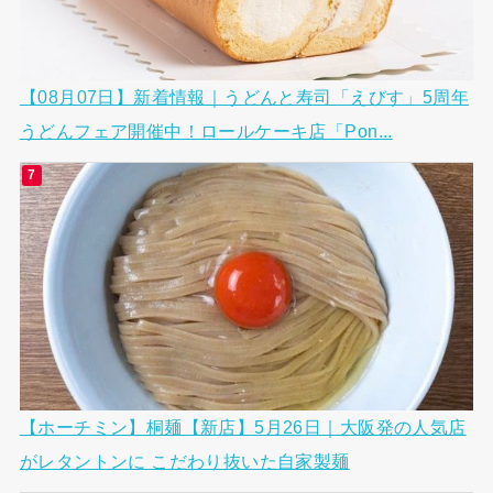
【08月07日】新着情報｜うどんと寿司「えびす」5周年
うどんフェア開催中！ロールケーキ店「Pon...
【ホーチミン】桐麺【新店】5月26日｜大阪発の人気店
がレタントンに こだわり抜いた自家製麺