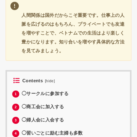
人間関係は国外だからこそ重要です。仕事上の人
脈を広げるのはもちろん、プライベートでも友達
を増やすことで、ベトナムでの生活はより楽しく
豊かになります。知り合いを増やす具体的な方法
を見てみましょう。
Contents
[
hide
]
◯サークルに参加する
1
◯商工会に加入する
2
◯婦人会に入会する
3
◯習いごとに励む主婦も多数
4