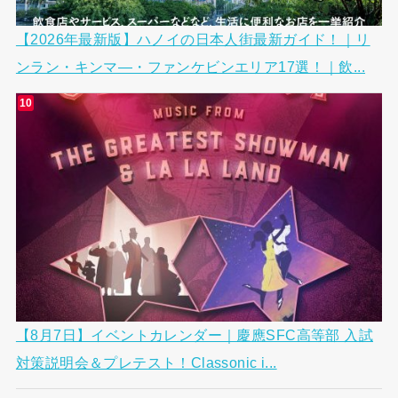
【2026年最新版】ハノイの日本人街最新ガイド！｜リ
ンラン・キンマ―・ファンケビンエリア17選！｜飲...
【8月7日】イベントカレンダー｜慶應SFC高等部 入試
対策説明会＆プレテスト！Classonic i...