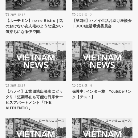
2025.02.12
2025.02.12
【ホーチミン】no-ne Bistro｜気
【第2回】ハノイ生活お助け座談会
のおけない友人宅のような温かい
｜JCCI生活環境委員会
気持ちになる伊空間。
ローカルニュース
ローカルニュース
2025.02.12
2026.05.19
【ハノイ】工業団地出張者にピッ
保護中: インター校 Youtubeリン
タリ！短期滞在も可能な日系サー
ク【テスト】
ビスアパートメント「THE
AUTHENTIC」
ローカルニュース
ローカルニュース