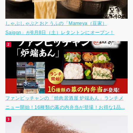
しゃぶしゃぶとおとうふの「Mameya（豆家）
Saigon」が8月8日（土）レタントンにオープン！
ファンビッチャンの「焼肉居酒屋 炉端あん」ランチメ
ニュー開始！16種類の幕の内弁当が登場！お得な1品...