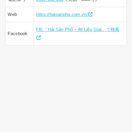
Web
https://haisanpho.com.vn/
FB:「Hải Sản Phố – 48 Liễu Giai」で検索
Facebook