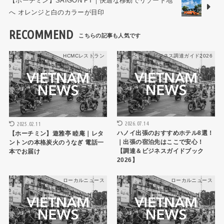
【ホーチミン】SAIGON PT｜快適な移動でリゾート地
へ オレンジと白のカラーが目印
RECOMMEND
HCMCレストラン
ベトナムビジネス調達ガイド2026
2026.07.14
2025.02.11
ハノイ出張のおすすめホテル8選！
【ホーチミン】遊雅亭 睦庵｜レタ
｜出張の宿泊先はここで安心！
ントンの本格炭火のうなぎ 電話一
【調達＆ビジネスガイドブック
本でお届け
2026】
ローカルニュース
ローカルニュース