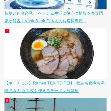
新規赴任者必見！ ベトナム生活に役立つ情報を各専門
家が解説｜VietinBank 日本人のお客様専用...
【ホーチミン】Ramen TEN TO TEN｜飲みも食事も満
喫できる 昼も夜も使えるラーメン居酒屋