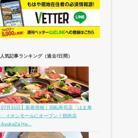
人気記事ランキング（過去7日間）
【07月31日】新着情報｜回転寿司店「はま寿
司」イオンモールにオープン！焼肉店
AsukaZa Ha...