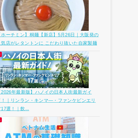
【ホーチミン】桐麺【新店】5月26日｜大阪発の
人気店がレタントンに こだわり抜いた自家製麺
【2026年最新版】ハノイの日本人街最新ガイ
ド！｜リンラン・キンマ―・ファンケビンエリ
17選！｜飲...