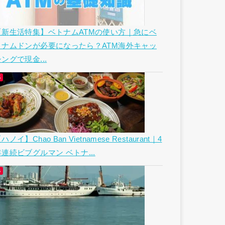
【新生活特集】ベトナムATMの使い方｜急にベ
トナムドンが必要になったら？ATM海外キャッ
ングで現金...
ハノイ】Chao Ban Vietnamese Restaurant｜4
年連続ビブグルマン ベトナ...