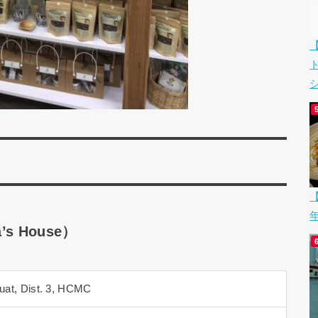
シ
【
’s House）
uat, Dist. 3, HCMC