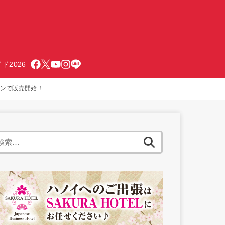
ド2026
チミンで販売開始！
検
索: