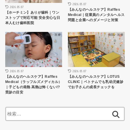
2026.05.07
2026.05.07
【みんなのヘルスケア】Raffles
【ホーチミン】ありが歯科｜ワン
Medical｜従業員のメンタルヘルス
ストップで対応可能 安全安心な日
問題と企業へのダメージと対策
本人むけ歯科医院
病院・医療
病院・医療
2026.05.07
2026.05.07
【みんなのヘルスケア】Raffles
【みんなのヘルスケア】LOTUS
Medical（ラッフルズメディカル）
CLINIC｜ベトナムでも乳幼児健診
｜子どもの発熱 高熱は怖くない!?
でお子さんの成長チェックを
受診の目安
検
索: