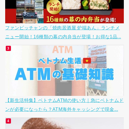
ファンビッチャンの「焼肉居酒屋 炉端あん」ランチメ
ニュー開始！16種類の幕の内弁当が登場！お得な1品...
【新生活特集】ベトナムATMの使い方｜急にベトナムド
ンが必要になったら？ATM海外キャッシングで現金...