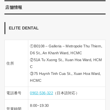
店舗情報
ELITE DENTAL
①B0108 – Galleria – Metropole Thu Thiem,
D6 St., An Khanh Ward, HCMC
②51A Tu Xuong St., Xuan Hoa Ward, HCM
住所
C
③75 Huynh Tinh Cua St., Xuan Hoa Ward,
HCMC
電話番号
0902-536-322
（日本語対応）
8:00−19:30
営業時間