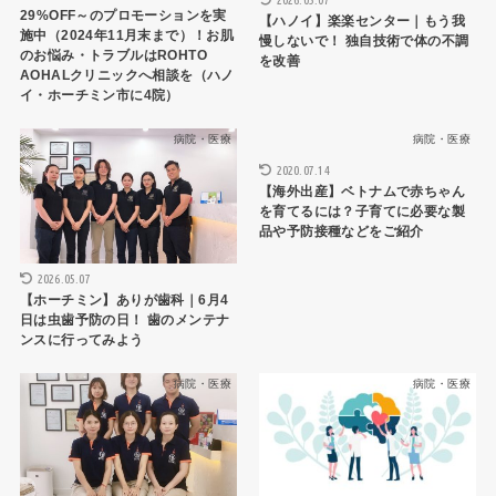
29%OFF～のプロモーションを実
【ハノイ】楽楽センター｜もう我
施中（2024年11月末まで）！お肌
慢しないで！ 独自技術で体の不調
のお悩み・トラブルはROHTO
を改善
AOHALクリニックへ相談を（ハノ
イ・ホーチミン市に4院）
病院・医療
病院・医療
2020.07.14
【海外出産】ベトナムで赤ちゃん
を育てるには？子育てに必要な製
品や予防接種などをご紹介
2026.05.07
【ホーチミン】ありが歯科｜6月4
日は虫歯予防の日！ 歯のメンテナ
ンスに行ってみよう
病院・医療
病院・医療