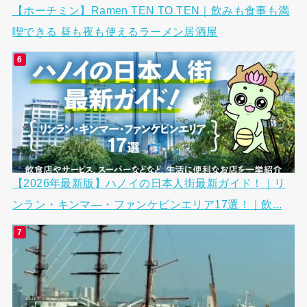
【ホーチミン】Ramen TEN TO TEN｜飲みも食事も満
喫できる 昼も夜も使えるラーメン居酒屋
【2026年最新版】ハノイの日本人街最新ガイド！｜リ
ンラン・キンマ―・ファンケビンエリア17選！｜飲...