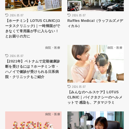
2026.05.07
2026.05.07
【ホーチミン】LOTUS CLINIC(ロ
Raffles Medical（ラッフルズメデ
ータスクリニック)｜一時帰国がで
ィカル）
きなくて常用薬が手に入らない！
とお困りの方に
病院・医療
病院・医療
2026.05.07
【2021年】ベトナムで定期健康診
断を受けるには？ホーチミン市・
ハノイで健診が受けられる日系病
院・クリニックもご紹介
2026.05.07
【みんなのヘルスケア】LOTUS
CLINIC｜バイクタクシーのヘルメ
ットで 感染も、アタマジラミ
病院・医療
病院・医療