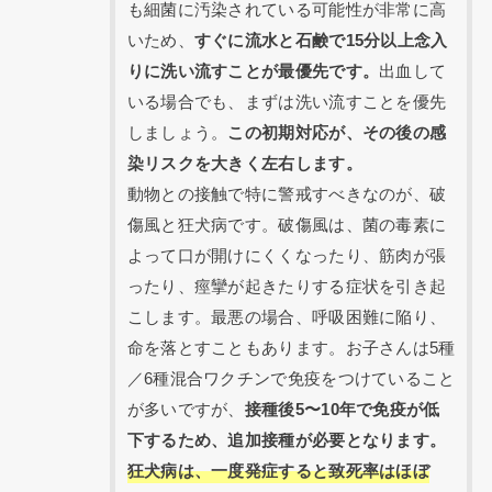
も細菌に汚染されている可能性が非常に高
いため、
すぐに流水と石鹸で15分以上念入
りに洗い流すことが最優先です。
出血して
いる場合でも、まずは洗い流すことを優先
しましょう。
この初期対応が、その後の感
染リスクを大きく左右します。
動物との接触で特に警戒すべきなのが、破
傷風と狂犬病です。破傷風は、菌の毒素に
よって口が開けにくくなったり、筋肉が張
ったり、痙攣が起きたりする症状を引き起
こします。最悪の場合、呼吸困難に陥り、
命を落とすこともあります。お子さんは5種
／6種混合ワクチンで免疫をつけていること
が多いですが、
接種後5〜10年で免疫が低
下するため、追加接種が必要となります。
狂犬病は、一度発症すると致死率はほぼ