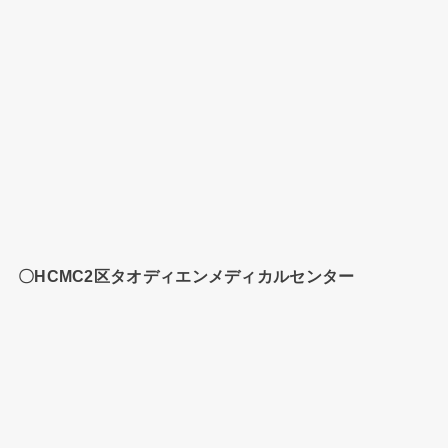
〇HCMC2区タオディエンメディカルセンター