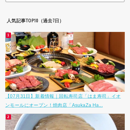
索:
人気記事TOP10（過去7日）
【07月31日】新着情報｜回転寿司店「はま寿司」イオ
ンモールにオープン！焼肉店「AsukaZa Ha...