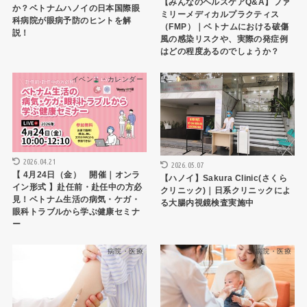
【みんなのヘルスケアQ&A】ファ
か？ベトナムハノイの日本国際眼
ミリーメディカルプラクティス
科病院が眼病予防のヒントを解
（FMP）｜ベトナムにおける破傷
説！
風の感染リスクや、実際の発症例
はどの程度あるのでしょうか？
イベント・カレンダー
病院・医療
2026.04.21
2026.05.07
【 4月24日（金） 開催｜オンラ
【ハノイ】Sakura Clinic(さくら
イン形式 】赴任前・赴任中の方必
クリニック)｜日系クリニックによ
見！ベトナム生活の病気・ケガ・
る大腸内視鏡検査実施中
眼科トラブルから学ぶ健康セミナ
ー
病院・医療
病院・医療