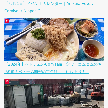
【7月31日】イベントカレンダー｜Anikura Fever:
Carnival！Nippon Oi...
【2024年】ベトナムのCom Tam（定食）コムタムのお
店9選！ベトナム南部の定食はここに決まり！...