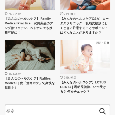
2026.05.07
2026.04.13
【みんなのヘルスケア】 Family
【みんなのヘルスケアQ&A】ロー
Medical Practice｜武田薬品のデ
タスクリニック｜乳幼児検診に行
ング熱ワクチン、ベトナムでも接
くときに注意することやポイント
種可能に！
はどんなことがありますか？
病院・医療
病院・医療
2026.05.07
2026.05.07
【みんなのヘルスケア】Raffles
【みんなのヘルスケア】LOTUS
Medical｜脱「連休ボケ」で爽快な
CLINIC｜乳幼児健診、いつ受け
毎日を！
る？ 何をチェック？
検