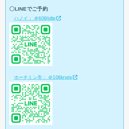
〇LINEでご予約
ハノイ： ＠606ljdtp
ホーチミン市： ＠106krvps