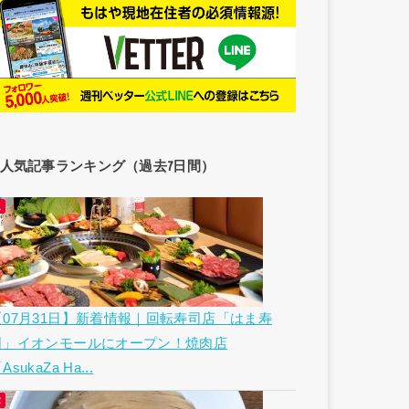
人気記事ランキング（過去7日間）
【07月31日】新着情報｜回転寿司店「はま寿
司」イオンモールにオープン！焼肉店
AsukaZa Ha...