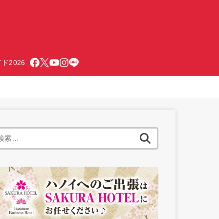
ド2026
検
索: