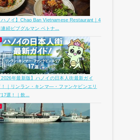
ハノイ】Chao Ban Vietnamese Restaurant｜4
年連続ビブグルマン ベトナ...
【2026年最新版】ハノイの日本人街最新ガイ
ド！｜リンラン・キンマ―・ファンケビンエリ
17選！｜飲...