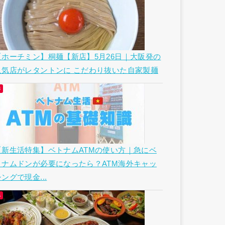
【ホーチミン】桐麺【新店】5月26日｜大阪発の
人気店がレタントンに こだわり抜いた自家製麺
【新生活特集】ベトナムATMの使い方｜急にベ
トナムドンが必要になったら？ATM海外キャッ
ングで現金...