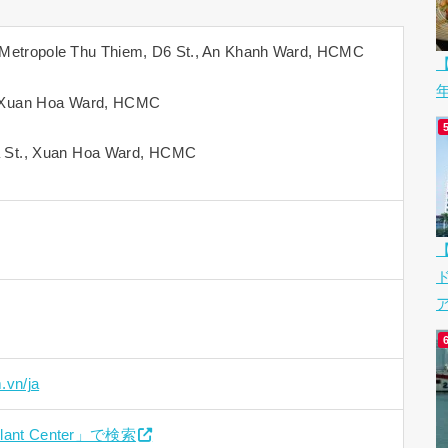
 Metropole Thu Thiem, D6 St., An Khanh Ward, HCMC
【
 Xuan Hoa Ward, HCMC
 St., Xuan Hoa Ward, HCMC
ア
m.vn/ja
mplant Center」で検索