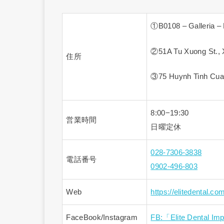
①B0108 – Galleria –
②51A Tu Xuong St.,
住所
③75 Huynh Tinh Cua
8:00−19:30
営業時間
日曜定休
028-7306-3838
電話番号
0902-496-803
Web
https://elitedental.co
FaceBook/Instagram
FB:「Elite Dental I