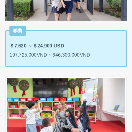
学費
＄7,620 ～＄24,900 USD
197,725,000VND ~ 646,300,000VND