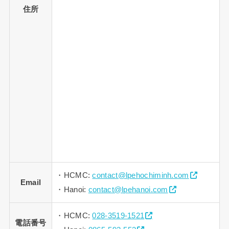
住所
・HCMC:
contact@lpehochiminh.com
Email
・Hanoi:
contact@lpehanoi.com
・HCMC:
028-3519-1521
電話番号