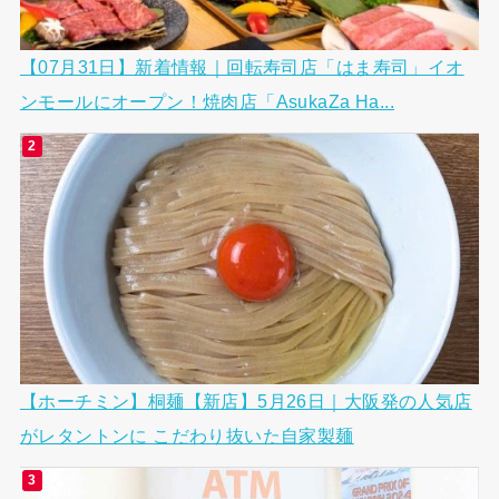
【07月31日】新着情報｜回転寿司店「はま寿司」イオ
ンモールにオープン！焼肉店「AsukaZa Ha...
【ホーチミン】桐麺【新店】5月26日｜大阪発の人気店
がレタントンに こだわり抜いた自家製麺