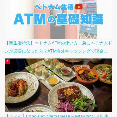
【新生活特集】ベトナムATMの使い方｜急にベトナムド
ンが必要になったら？ATM海外キャッシングで現金...
【ハノイ】Chao Ban Vietnamese Restaurant｜4年連