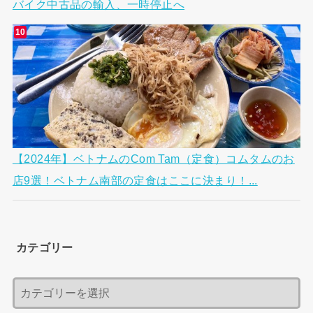
バイク中古品の輸入、一時停止へ
【2024年】ベトナムのCom Tam（定食）コムタムのお
店9選！ベトナム南部の定食はここに決まり！...
カテゴリー