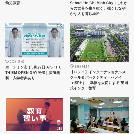
幼児教育
School Ho Chi Minh City | これか
らの世界を生き抜く、強くしなや
かな人を育む場所
学校
教育・習い事
2026.07.02
2026.04.14
ホーチミン市｜5月29日 AIS THU
【ハノイ】インターナショナルス
THIEM OPEN DAY開催｜参加無
クール＠パークシティ・ハノイ
料・入学特典あり
（ISPH）｜幸福を大切にする 英国
式インター教育
教育・習い事
教育・習い事