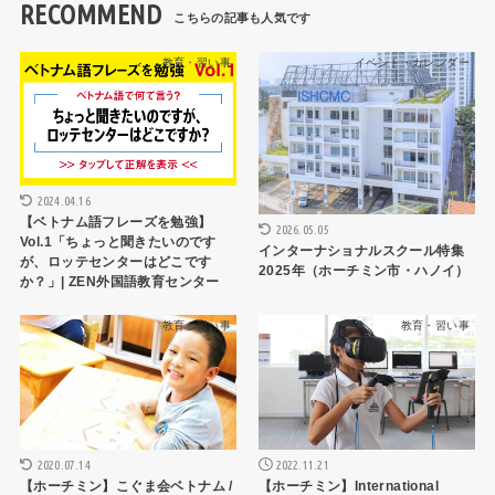
RECOMMEND
教育・習い事
イベント・カレンダー
2024.04.16
【ベトナム語フレーズを勉強】
2026.05.05
Vol.1「ちょっと聞きたいのです
インターナショナルスクール特集
が、ロッテセンターはどこです
2025年（ホーチミン市・ハノイ）
か？」| ZEN外国語教育センター
教育・習い事
教育・習い事
2020.07.14
2022.11.21
【ホーチミン】こぐま会ベトナム /
【ホーチミン】International