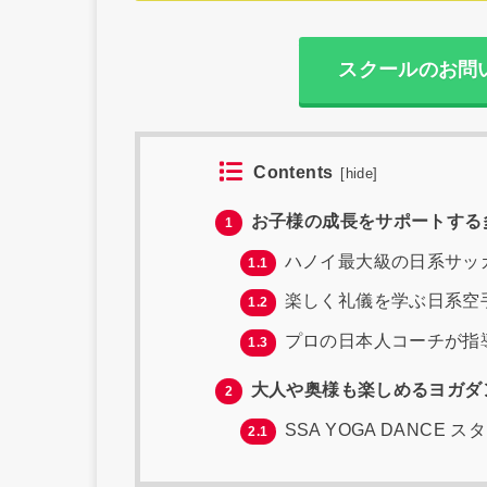
スクールのお問い
Contents
[
hide
]
お子様の成長をサポートする
1
ハノイ最大級の日系サッ
1.1
楽しく礼儀を学ぶ日系空
1.2
プロの日本人コーチが指
1.3
大人や奥様も楽しめるヨガダ
2
SSA YOGA DANCE ス
2.1