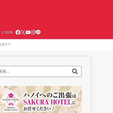
ド2026
カデミー
検
索: