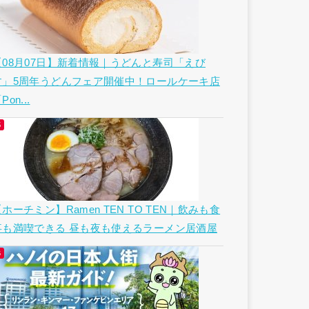
【08月07日】新着情報｜うどんと寿司「えび
す」5周年うどんフェア開催中！ロールケーキ店
Pon...
ホーチミン】Ramen TEN TO TEN｜飲みも食
事も満喫できる 昼も夜も使えるラーメン居酒屋