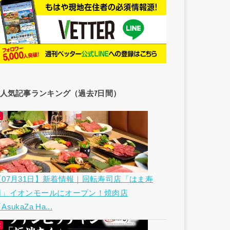
人気記事ランキング（過去7日間）
【07月31日】新着情報｜回転寿司店「はま寿
司」イオンモールにオープン！焼肉店
AsukaZa Ha...