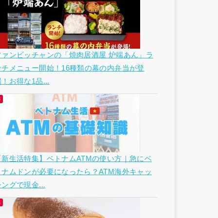
ファンビッチャンの「焼肉居酒屋 炉端あん」ラ
ンチメニュー開始！16種類の幕の内弁当が登
！お得な1品...
【新生活特集】ベトナムATMの使い方｜急にベ
トナムドンが必要になったら？ATM海外キャッ
ングで現金...