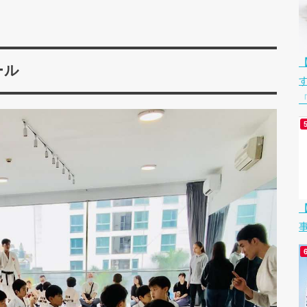
ール
「
【