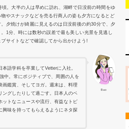
時頃。大半の人は早めに訪れ、湖畔で日没前の時間をゆ
み物やスナックなどを売る行商人の姿も夕方になるとど
。夕焼けが綺麗に見えるのは日没前後の約30分で、夕
う。1分、時には数秒の誤差で最も美しい光景を見逃し
ブサイトなどで確認してから出かけよう!
語学科を卒業してVetterに入社。
勉強中。常にポジティブで、周囲の人を
映画鑑賞、そしてヨガ。週末は、料理
Bao
リングしたりして過ごす。日本人のベ
ホットなニュースや流行、有益なトピ
に興味を持ってもらえるようにネタ探