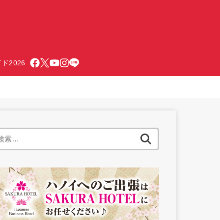
ド2026
検
索: