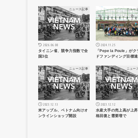
ニュース記事
ニュー
2024.11.25
2026.06.08
「Pepe la Poule」が
タイニン省、競争力指数で全
ドファンディング目標達
国3位
ニュース記事
ニュー
2023.12.13
2023.12.12
米アップル、ベトナム向けオ
水産大手の売上高が上昇
ンラインショップ開設
格回復と需要増で