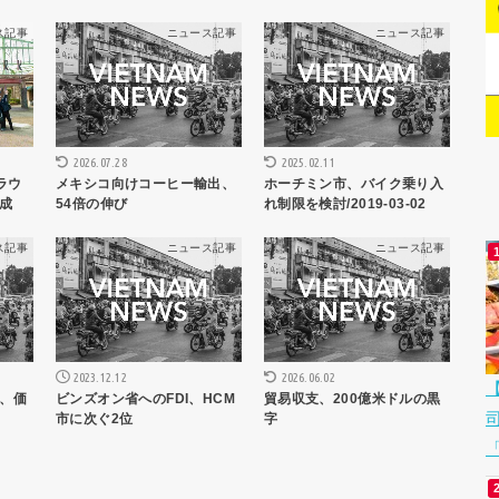
ス記事
ニュース記事
ニュース記事
2026.07.28
2025.02.11
クラウ
メキシコ向けコーヒー輸出、
ホーチミン市、バイク乗り入
成
54倍の伸び
れ制限を検討/2019-03-02
ス記事
ニュース記事
ニュース記事
2023.12.12
2026.06.02
、価
ビンズオン省へのFDI、HCM
貿易収支、200億米ドルの黒
市に次ぐ2位
字
「