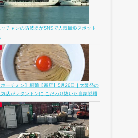
ニャチャンの防波堤がSNSで人気撮影スポット
に
【ホーチミン】桐麺【新店】5月26日｜大阪発の
人気店がレタントンに こだわり抜いた自家製麺