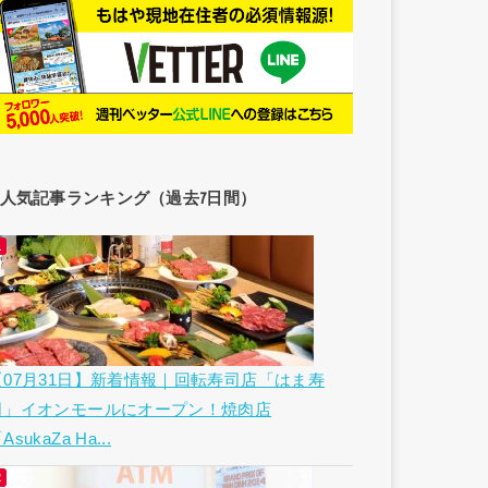
人気記事ランキング（過去7日間）
【07月31日】新着情報｜回転寿司店「はま寿
司」イオンモールにオープン！焼肉店
AsukaZa Ha...