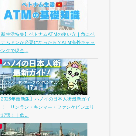
【新生活特集】ベトナムATMの使い方｜急にベ
トナムドンが必要になったら？ATM海外キャッ
ングで現金...
【2026年最新版】ハノイの日本人街最新ガイ
ド！｜リンラン・キンマ―・ファンケビンエリ
17選！｜飲...